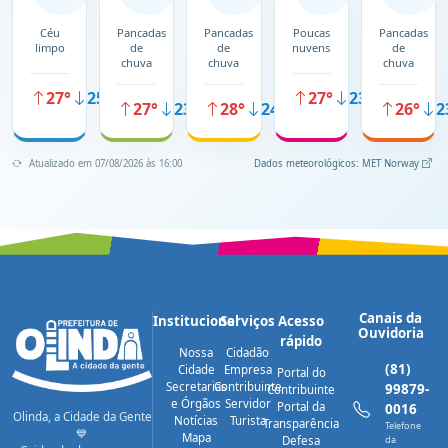
Céu
Pancadas
Pancadas
Poucas
Pancadas
limpo
de
de
nuvens
de
chuva
chuva
chuva
27°
25°
27°
23°
27°
23°
28°
24°
26°
2
Atualizado em 07/08/2026 às 16:00
Dados meteorológicos: MET Norway
Canais da
Institucional
Serviços
Acesso
Ouvidoria
rápido
Nossa
Cidadão
(81)
Cidade
Empresa
Portal do
Secretarias
Contribuinte
99879-
Contribuinte
e Órgãos
Servidor
Portal da
0016
Olinda, a Cidade da Gente
Notícias
Turista
Transparência
Telefone
💙
Mapa
Defesa
da