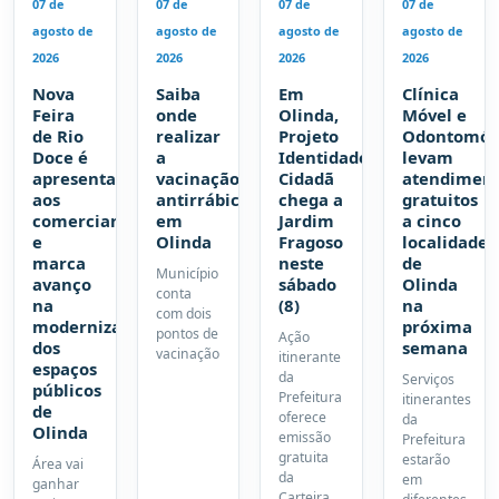
07 de
07 de
07 de
07 de
agosto de
agosto de
agosto de
agosto de
2026
2026
2026
2026
Nova
Saiba
Em
Clínica
Feira
onde
Olinda,
Móvel e
de Rio
realizar
Projeto
Odontomóv
Doce é
a
Identidade
levam
apresentada
vacinação
Cidadã
atendiment
aos
antirrábica
chega a
gratuitos
comerciantes
em
Jardim
a cinco
e
Olinda
Fragoso
localidades
marca
neste
de
Município
avanço
sábado
Olinda
conta
na
(8)
na
com dois
modernização
próxima
pontos de
Ação
dos
semana
vacinação
itinerante
espaços
da
Serviços
públicos
Prefeitura
itinerantes
de
oferece
da
Olinda
emissão
Prefeitura
gratuita
estarão
Área vai
da
em
ganhar
Carteira