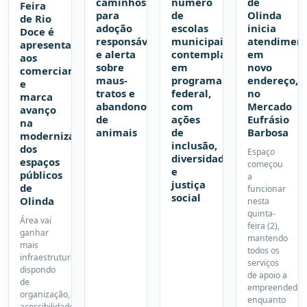
caminhos
número
de
Feira
para
de
Olinda
de Rio
adoção
escolas
inicia
Doce é
responsável
municipais
atendimen
apresentada
e alerta
contempladas
em
aos
sobre
em
novo
comerciantes
maus-
programa
endereço,
e
tratos e
federal,
no
marca
abandono
com
Mercado
avanço
de
ações
Eufrásio
na
animais
de
Barbosa
modernização
inclusão,
dos
Espaço
diversidade
espaços
começou
e
públicos
a
justiça
de
funcionar
social
Olinda
nesta
quinta-
Área vai
feira (2),
ganhar
mantendo
mais
todos os
infraestrutura,
serviços
dispondo
de apoio a
de
empreendedor
organização,
enquanto
acessibilidade