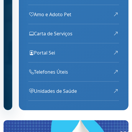
Amo e Adoto Pet
Carta de Serviços
Portal Sei
Telefones Úteis
Unidades de Saúde
 ANTERIOR
RÓXIMO DESTAQUE