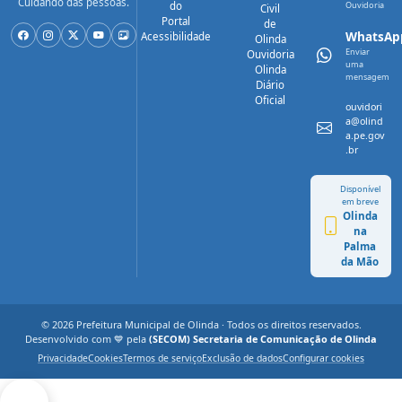
Cuidando das pessoas.
do
Ouvidoria
Civil
Portal
de
WhatsAp
Acessibilidade
Olinda
Enviar
Ouvidoria
uma
Olinda
mensagem
Diário
Oficial
ouvidori
a@olind
a.pe.gov
.br
Disponível
em breve
Olinda
na
Palma
da Mão
© 2026 Prefeitura Municipal de Olinda · Todos os direitos reservados.
Desenvolvido com 💙 pela
(SECOM) Secretaria de Comunicação de Olinda
Privacidade
Cookies
Termos de serviço
Exclusão de dados
Configurar cookies