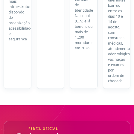
diferentes
mais
de
bairros
infraestrutura,
Identidade
entre os
dispondo
Nacional
dias 10 e
de
(CIN) e já
14 de
organização,
beneficiou
agosto,
acessibilidade
mais de
com
e
1.200
consultas
segurança
moradores
médicas,
em 2026
atendimento
odontológico,
vacinação
e exames
por
ordem de
chegada
PERFIL OFICIAL