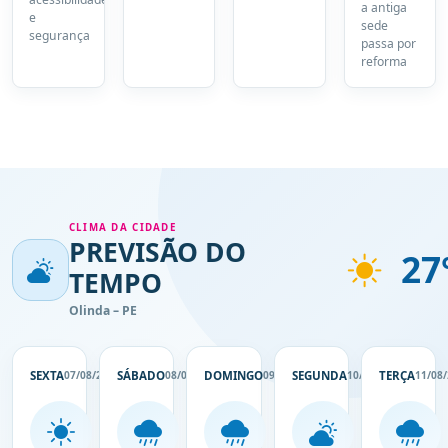
a antiga
e
sede
segurança
passa por
reforma
CLIMA DA CIDADE
PREVISÃO DO
27
TEMPO
Olinda – PE
SEXTA
07/08/2026
SÁBADO
08/08/2026
DOMINGO
09/08/2026
SEGUNDA
10/08/2026
TERÇA
11/08