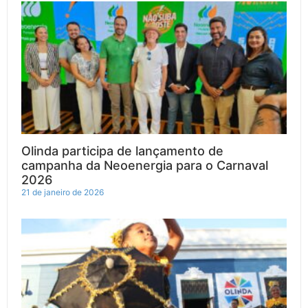
a
n
-
o
l
c
s
t
u
i
e
t
w
t
c
b
a
i
u
k
o
g
t
b
r
o
r
t
e
k
a
e
m
r
Olinda participa de lançamento de
campanha da Neoenergia para o Carnaval
2026
21 de janeiro de 2026