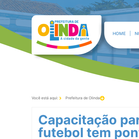
HOME
N
Você está aqui:
Prefeitura de Olinda
Capacitação par
futebol tem pon