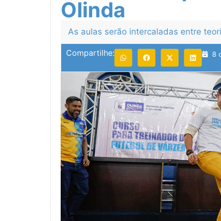
Olinda
As aulas serão intercaladas entre teori
Compartilhe:
8 