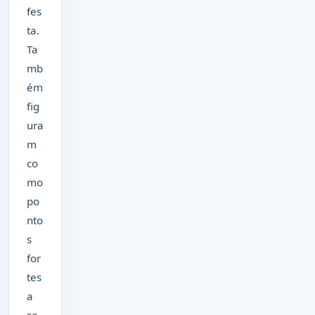
fes
ta.
Ta
mb
ém
fig
ura
m
co
mo
po
nto
s
for
tes
a
se