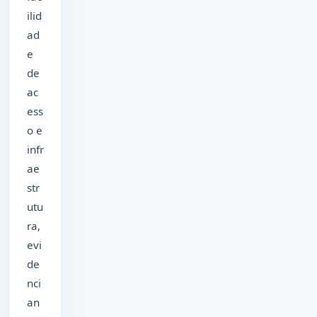
ilid
ad
e
de
ac
ess
o e
infr
ae
str
utu
ra,
evi
de
nci
an