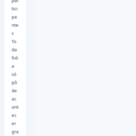
par
tici
pa
nte
s
To
da
foli
a
só
pô
de
ac
ont
ec
er
gra