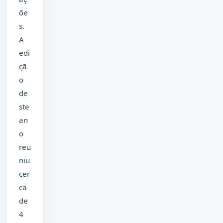
õe
s.
A
edi
çã
o
de
ste
an
o
reu
niu
cer
ca
de
4