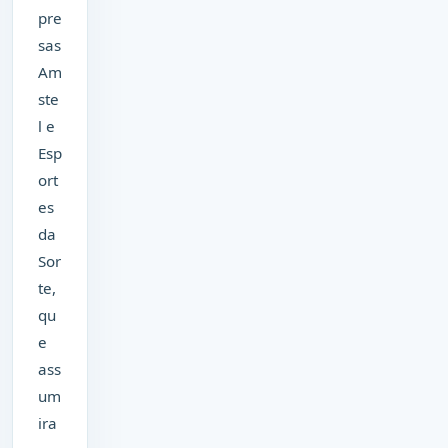
pre
sas
Am
ste
l e
Esp
ort
es
da
Sor
te,
qu
e
ass
um
ira