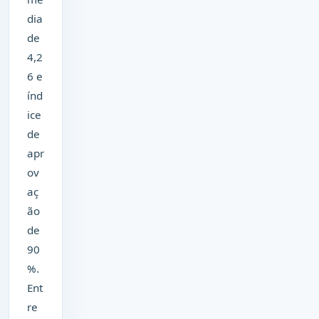
dia
de
4,2
6 e
índ
ice
de
apr
ov
aç
ão
de
90
%.
Ent
re