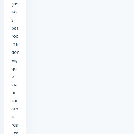
ças
ao
s
pat
roc
ina
dor
es,
qu
e
via
bili
zar
am
a
rea
liza