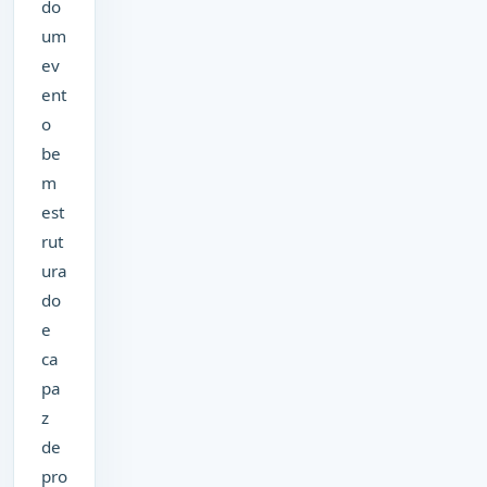
do
um
ev
ent
o
be
m
est
rut
ura
do
e
ca
pa
z
de
pro