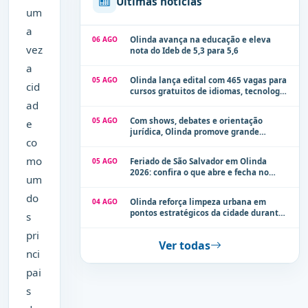
Últimas notícias
um
a
06 AGO
Olinda avança na educação e eleva
vez
nota do Ideb de 5,3 para 5,6
a
05 AGO
Olinda lança edital com 465 vagas para
cid
cursos gratuitos de idiomas, tecnologia
e comunicação
ad
05 AGO
Com shows, debates e orientação
e
jurídica, Olinda promove grande
co
evento de combate à violência contra a
mulher neste sábado (8)
mo
05 AGO
Feriado de São Salvador em Olinda
2026: confira o que abre e fecha no
um
município
do
04 AGO
Olinda reforça limpeza urbana em
pontos estratégicos da cidade durante
s
período de chuvas
pri
Ver todas
nci
pai
s