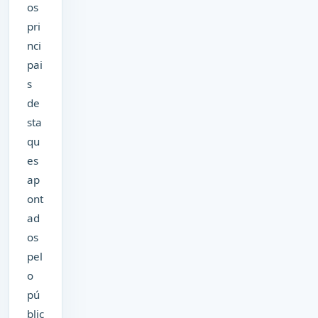
os
pri
nci
pai
s
de
sta
qu
es
ap
ont
ad
os
pel
o
pú
blic