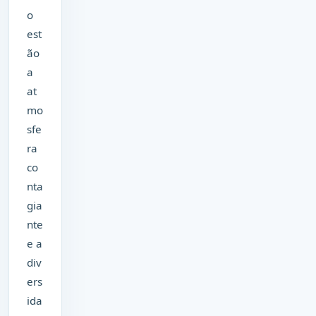
o
est
ão
a
at
mo
sfe
ra
co
nta
gia
nte
e a
div
ers
ida