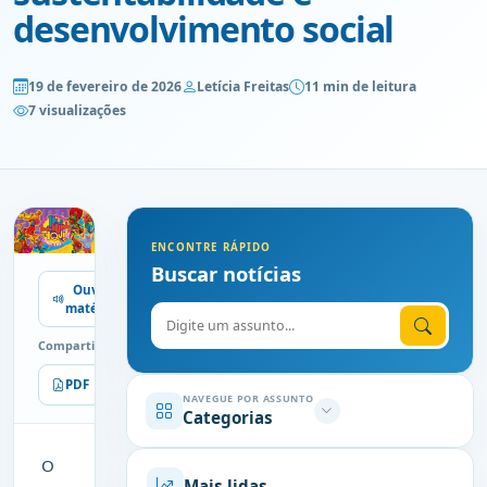
desenvolvimento social
19 de fevereiro de 2026
Letícia Freitas
11 min de leitura
7 visualizações
ENCONTRE RÁPIDO
Buscar notícias
Ouvir
matéria
Digite o assunto
Compartilhe
PDF
Imprimir
NAVEGUE POR ASSUNTO
Categorias
O
Mais lidas