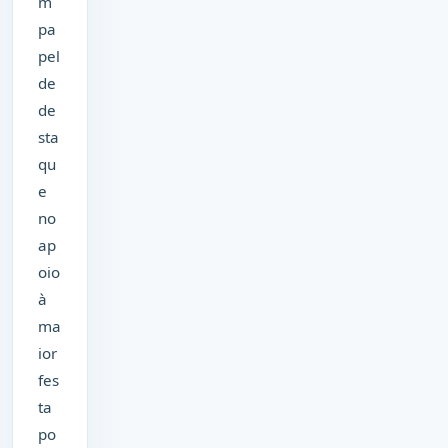
m
pa
pel
de
de
sta
qu
e
no
ap
oio
à
ma
ior
fes
ta
po