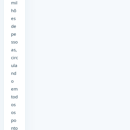
mil
hõ
es
de
pe
sso
as,
circ
ula
nd
o
em
tod
os
os
po
nto