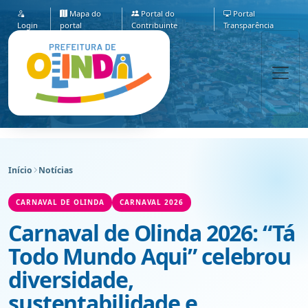
Mapa do
Portal do
Portal
Login
portal
Contribuinte
Transparência
Início
Notícias
CARNAVAL DE OLINDA
CARNAVAL 2026
Carnaval de Olinda 2026: “Tá
Todo Mundo Aqui” celebrou
diversidade,
sustentabilidade e