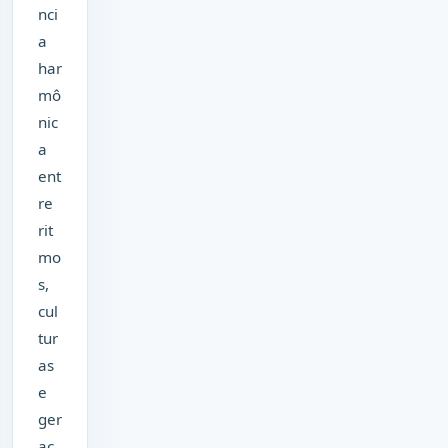
nci
a
har
mô
nic
a
ent
re
rit
mo
s,
cul
tur
as
e
ger
aç