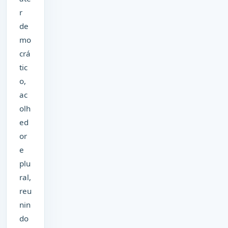
r
de
mo
crá
tic
o,
ac
olh
ed
or
e
plu
ral,
reu
nin
do