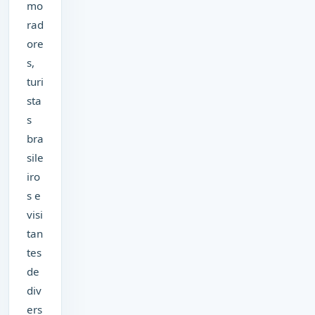
mo
rad
ore
s,
turi
sta
s
bra
sile
iro
s e
visi
tan
tes
de
div
ers