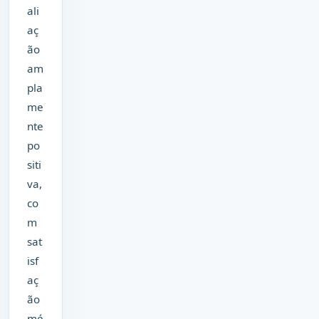
ali
aç
ão
am
pla
me
nte
po
siti
va,
co
m
sat
isf
aç
ão
mé