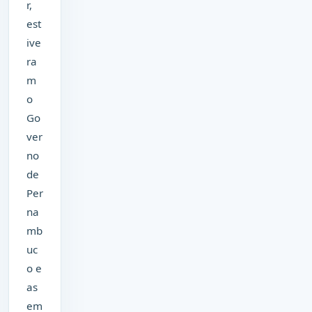
r,
est
ive
ra
m
o
Go
ver
no
de
Per
na
mb
uc
o e
as
em