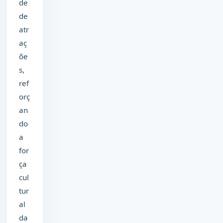
de
de
atr
aç
õe
s,
ref
orç
an
do
a
for
ça
cul
tur
al
da