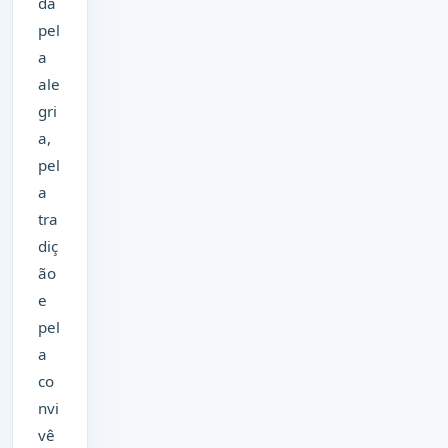
da
pel
a
ale
gri
a,
pel
a
tra
diç
ão
e
pel
a
co
nvi
vê