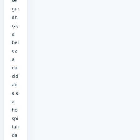
gur
an
ça,
a
bel
ez
a
da
cid
ad
e e
a
ho
spi
tali
da