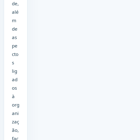
de,
alé
m
de
as
pe
cto
s
lig
ad
os
à
org
ani
zaç
ão,
fac