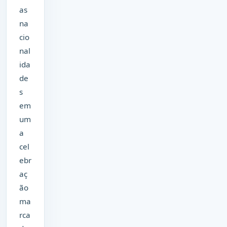
as
na
cio
nal
ida
de
s
em
um
a
cel
ebr
aç
ão
ma
rca