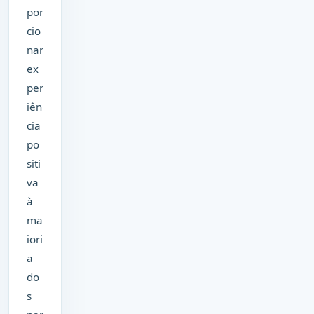
por
cio
nar
ex
per
iên
cia
po
siti
va
à
ma
iori
a
do
s