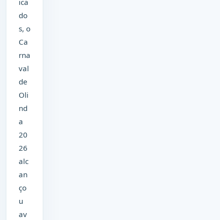
ica
do
s, o
Ca
rna
val
de
Oli
nd
a
20
26
alc
an
ço
u
av