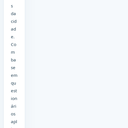
s
da
cid
ad
e.
Co
m
ba
se
em
qu
est
ion
ári
os
apl