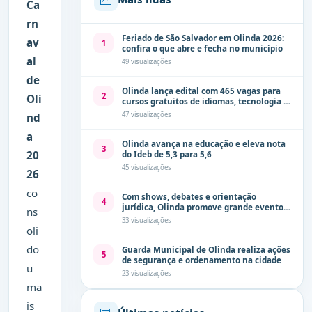
Ca
rn
Feriado de São Salvador em Olinda 2026:
av
1
confira o que abre e fecha no município
al
49 visualizações
de
Olinda lança edital com 465 vagas para
2
Oli
cursos gratuitos de idiomas, tecnologia e
comunicação
47 visualizações
nd
a
Olinda avança na educação e eleva nota
3
20
do Ideb de 5,3 para 5,6
45 visualizações
26
co
Com shows, debates e orientação
4
jurídica, Olinda promove grande evento
ns
de combate à violência contra a mulher
33 visualizações
neste sábado (8)
oli
do
Guarda Municipal de Olinda realiza ações
5
de segurança e ordenamento na cidade
u
23 visualizações
ma
is