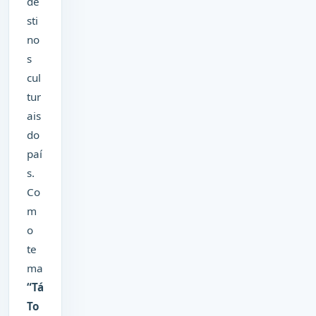
de
sti
no
s
cul
tur
ais
do
paí
s.
Co
m
o
te
ma
“Tá
To