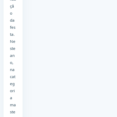
çã
o
da
fes
ta.
Ne
ste
an
o,
na
cat
eg
ori
a
ma
ste