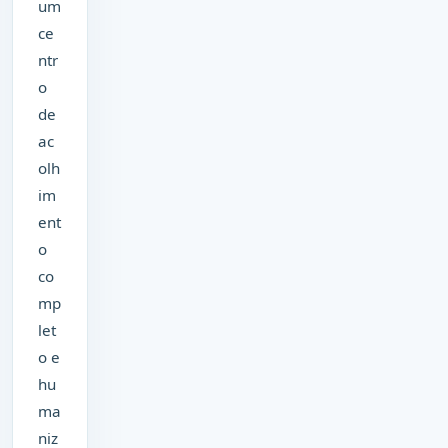
um
ce
ntr
o
de
ac
olh
im
ent
o
co
mp
let
o e
hu
ma
niz