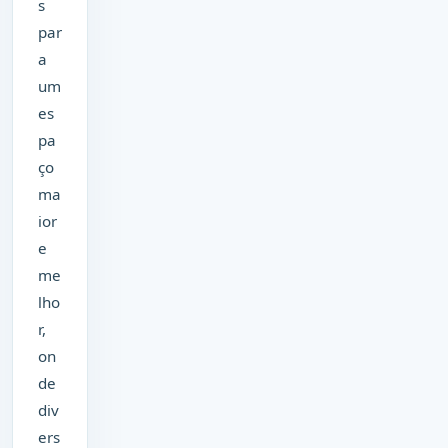
s
par
a
um
es
pa
ço
ma
ior
e
me
lho
r,
on
de
div
ers