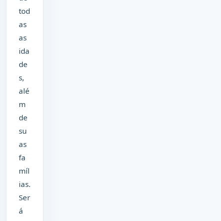
tod
as
as
ida
de
s,
alé
m
de
su
as
fa
míl
ias.
Ser
á