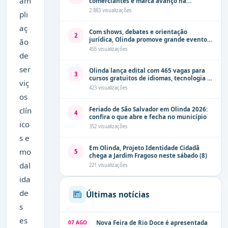
am
comerciantes e marca avanço na
modernização dos espaços públicos de
2.883 visualizações
pli
Olinda
aç
Com shows, debates e orientação
2
jurídica, Olinda promove grande evento
ão
de combate à violência contra a mulher
455 visualizações
de
neste sábado (8)
ser
Olinda lança edital com 465 vagas para
3
cursos gratuitos de idiomas, tecnologia e
viç
comunicação
423 visualizações
os
Feriado de São Salvador em Olinda 2026:
clín
4
confira o que abre e fecha no município
ico
352 visualizações
s e
Em Olinda, Projeto Identidade Cidadã
mo
5
chega a Jardim Fragoso neste sábado (8)
dal
221 visualizações
ida
de
Últimas notícias
s
es
07 AGO
Nova Feira de Rio Doce é apresentada