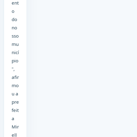
ent
o
do
no
sso
mu
nicí
pio
",
afir
mo
u a
pre
feit
a
Mir
ell