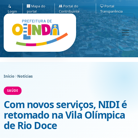
Mapa do
Portal do
Portal
Login
portal
Contribuinte
Transparência
Início
Notícias
SAÚDE
Com novos serviços, NIDI é
retomado na Vila Olímpica
de Rio Doce