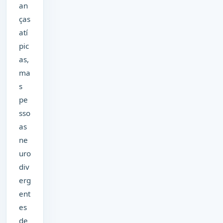
an
ças
atí
pic
as,
ma
s
pe
sso
as
ne
uro
div
erg
ent
es
de