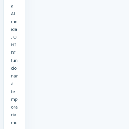
a
Al
me
ida
. O
NI
DI
fun
cio
nar
á
te
mp
ora
ria
me