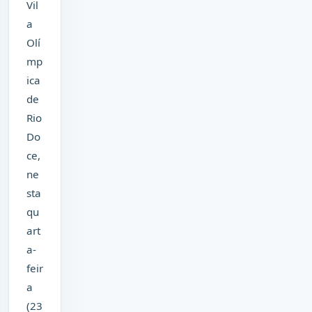
Vil
a
Olí
mp
ica
de
Rio
Do
ce,
ne
sta
qu
art
a-
feir
a
(23