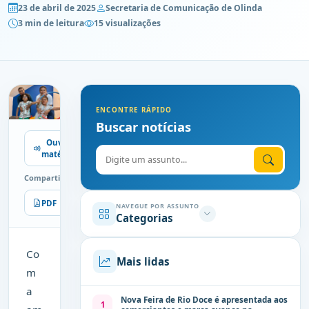
23 de abril de 2025
Secretaria de Comunicação de Olinda
3 min de leitura
15 visualizações
ENCONTRE RÁPIDO
Buscar notícias
Ouvir
Digite o assunto
matéria
Compartilhe
PDF
Imprimir
NAVEGUE POR ASSUNTO
Categorias
Co
Mais lidas
m
a
Nova Feira de Rio Doce é apresentada aos
1