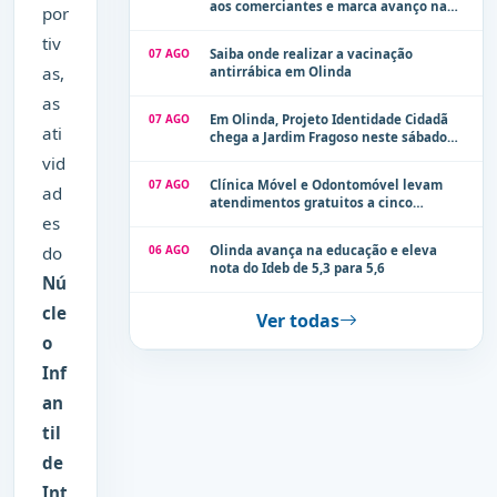
aos comerciantes e marca avanço na
por
modernização dos espaços públicos de
tiv
Olinda
07 AGO
Saiba onde realizar a vacinação
as,
antirrábica em Olinda
as
07 AGO
Em Olinda, Projeto Identidade Cidadã
ati
chega a Jardim Fragoso neste sábado
(8)
vid
07 AGO
Clínica Móvel e Odontomóvel levam
ad
atendimentos gratuitos a cinco
localidades de Olinda na próxima
es
semana
06 AGO
Olinda avança na educação e eleva
do
nota do Ideb de 5,3 para 5,6
Nú
cle
Ver todas
o
Inf
an
til
de
Int