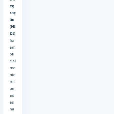
eg
raç
ão
(NI
DI)
for
am
ofi
cial
me
nte
ret
om
ad
as
na