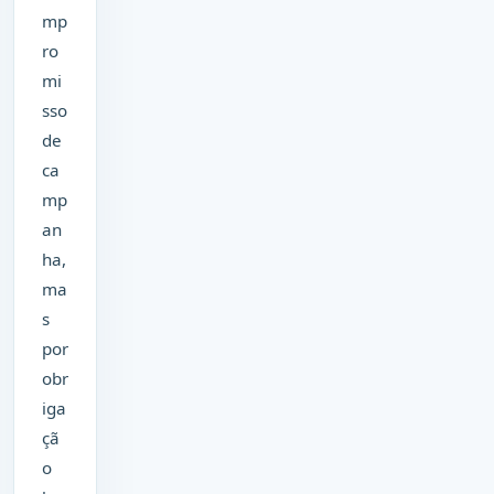
mp
ro
mi
sso
de
ca
mp
an
ha,
ma
s
por
obr
iga
çã
o