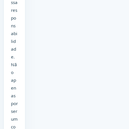
ssa
res
po
ns
abi
lid
ad
e.
Nã
o
ap
en
as
por
ser
um
co