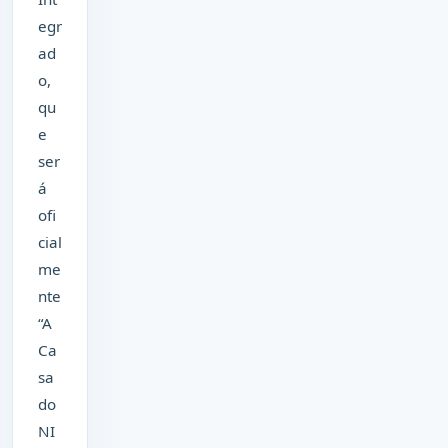
egr
ad
o,
qu
e
ser
á
ofi
cial
me
nte
“A
Ca
sa
do
NI