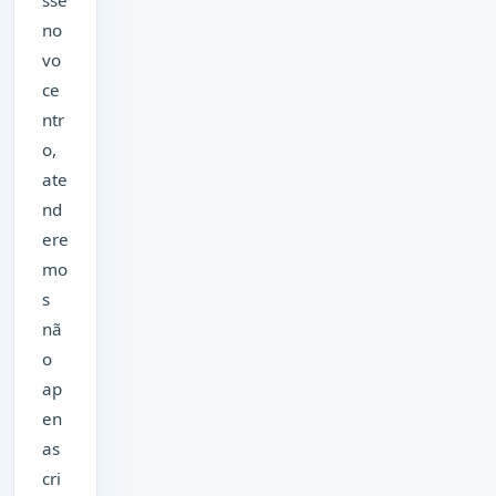
sse
no
vo
ce
ntr
o,
ate
nd
ere
mo
s
nã
o
ap
en
as
cri