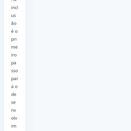
incl
us
ão
é o
pri
me
iro
pa
sso
par
a o
de
se
nv
olv
im