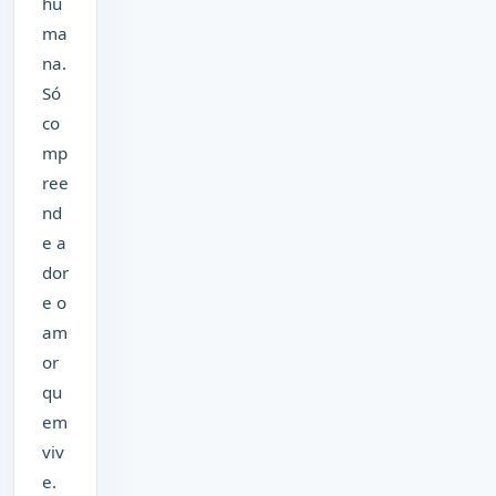
hu
ma
na.
Só
co
mp
ree
nd
e a
dor
e o
am
or
qu
em
viv
e.