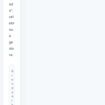
ad
o”,
cel
ebr
ou
a
ge
sto
ra.
B
r
e
n
d
a
A
l
b