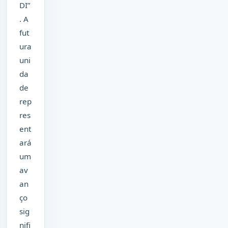
DI”
. A
fut
ura
uni
da
de
rep
res
ent
ará
um
av
an
ço
sig
nifi