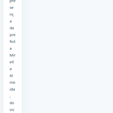
pre
se
nç
a
da
pre
feit
a
Mir
ell
a
Al
me
ida
,
do
vic