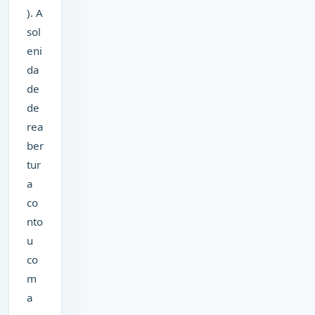
). A
sol
eni
da
de
de
rea
ber
tur
a
co
nto
u
co
m
a