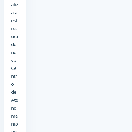
aliz
a a
est
rut
ura
do
no
vo
Ce
ntr
o
de
Ate
ndi
me
nto
Int