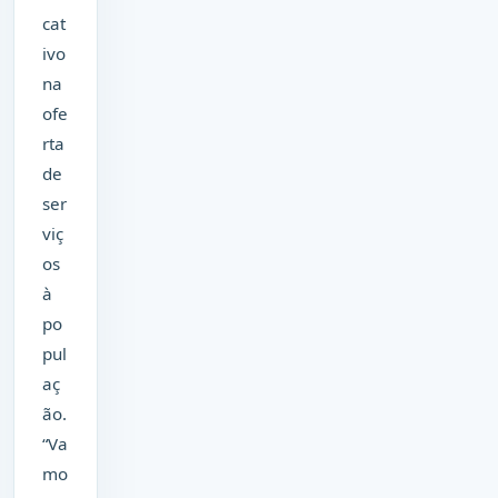
cat
ivo
na
ofe
rta
de
ser
viç
os
à
po
pul
aç
ão.
“Va
mo