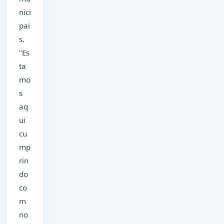
nici
pai
s.
"Es
ta
mo
s
aq
ui
cu
mp
rin
do
co
m
no