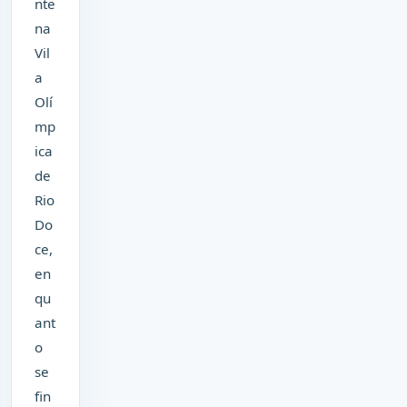
nte
na
Vil
a
Olí
mp
ica
de
Rio
Do
ce,
en
qu
ant
o
se
fin