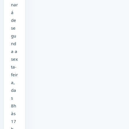
nar
á
de
se
gu
nd
a a
sex
ta-
feir
a,
da
s
8h
às
17
h,