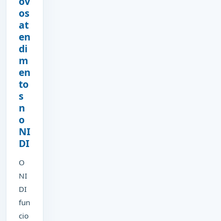
ov
os
at
en
di
m
en
to
s
n
o
NI
DI
O
NI
DI
fun
cio