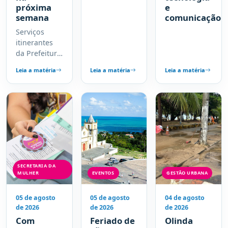
próxima
e
semana
comunicação
Serviços
itinerantes
da Prefeitura
estarão em
Leia a matéria
Leia a matéria
Leia a matéria
diferentes
bairros entre
os dias 10 e
14 de agosto,
com
consultas
médicas,
atendimento
odontológico,
SECRETARIA DA
vacinação e
MULHER
EVENTOS
GESTÃO URBANA
exames por
ordem de
05 de agosto
05 de agosto
04 de agosto
chegada
de 2026
de 2026
de 2026
Com
Feriado de
Olinda