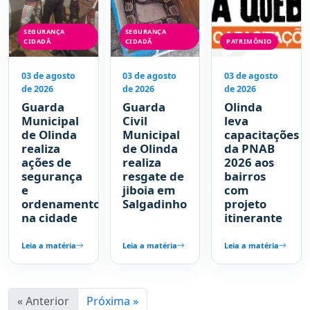
SEGURANÇA
SEGURANÇA
CIDADÃ
CIDADÃ
PATRIMÔNIO
03 de agosto
03 de agosto
03 de agosto
de 2026
de 2026
de 2026
Guarda
Guarda
Olinda
Municipal
Civil
leva
de Olinda
Municipal
capacitações
realiza
de Olinda
da PNAB
ações de
realiza
2026 aos
segurança
resgate de
bairros
e
jiboia em
com
ordenamento
Salgadinho
projeto
na cidade
itinerante
Leia a matéria
Leia a matéria
Leia a matéria
« Anterior
Próxima »