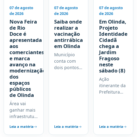
07 de agosto
07 de agosto
07 de agosto
de 2026
de 2026
de 2026
Nova Feira
Saiba onde
Em Olinda,
de Rio
realizar a
Projeto
Doce é
vacinação
Identidade
apresentada
antirrábica
Cidadã
aos
em Olinda
chega a
comerciantes
Jardim
Município
e marca
Fragoso
conta com
avanço na
neste
dois pontos
modernização
sábado (8)
de vacinação
dos
Ação
espaços
itinerante da
públicos
Prefeitura
de Olinda
oferece
Área vai
emissão
ganhar mais
gratuita da
infraestrutura,
Carteira de
dispondo de
Identidade
Leia a matéria
Leia a matéria
Leia a matéria
organização,
Nacional
acessibilidade
(CIN) e já