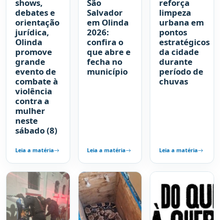
shows,
São
reforça
debates e
Salvador
limpeza
orientação
em Olinda
urbana em
jurídica,
2026:
pontos
Olinda
confira o
estratégicos
promove
que abre e
da cidade
grande
fecha no
durante
evento de
município
período de
combate à
chuvas
violência
contra a
mulher
neste
sábado (8)
Leia a matéria
Leia a matéria
Leia a matéria