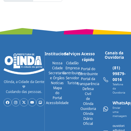
Canais da
Institucional
Serviços
Acesso
Ouvidoria
rápido
Nossa
Cidadão
(81)
Cidade
Empresa
Portal do
Secretarias
Contribuinte
99879-
Contribuinte
e Órgãos
Servidor
Portal da
0016
Olinda, a Cidade da Gente
Notícias
Turista
Transparência
Telefone
💙
Mapa
Defesa
da
Cuidando das pessoas.
do
Ouvidoria
Civil
Portal
de
WhatsAp
Acessibilidade
Olinda
Enviar
Ouvidoria
uma
Olinda
mensagem
Diário
Oficial
ouvidori
a@olind