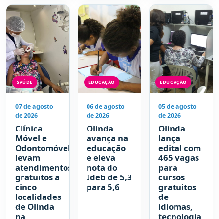
e segurança
beneficiou
mais de 1.200
moradores
em 2026
SAÚDE
EDUCAÇÃO
EDUCAÇÃO
07 de agosto
06 de agosto
05 de agosto
de 2026
de 2026
de 2026
Clínica
Olinda
Olinda
Móvel e
avança na
lança
Odontomóvel
educação
edital com
levam
e eleva
465 vagas
atendimentos
nota do
para
gratuitos a
Ideb de 5,3
cursos
cinco
para 5,6
gratuitos
localidades
de
de Olinda
idiomas,
na
tecnologia