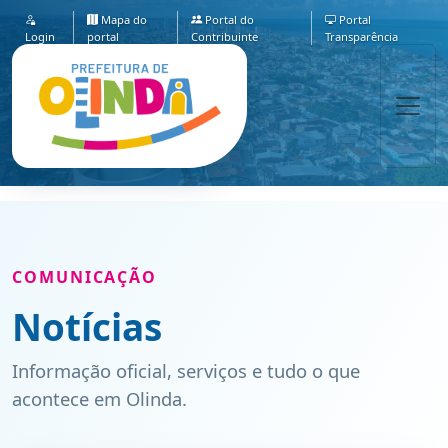
Mapa do
Portal do
Portal
Login
portal
Contribuinte
Transparência
COMUNICAÇÃO
Notícias
Informação oficial, serviços e tudo o que
acontece em Olinda.