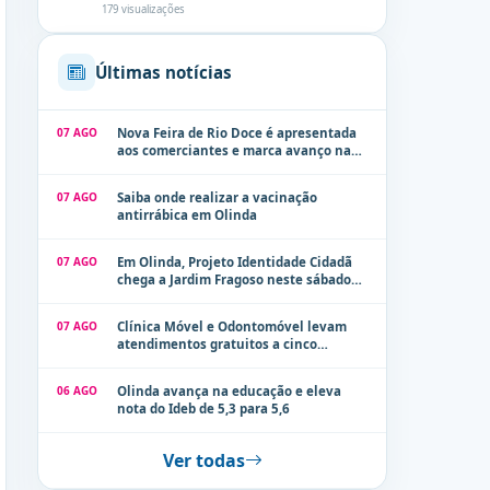
179 visualizações
Últimas notícias
07 AGO
Nova Feira de Rio Doce é apresentada
aos comerciantes e marca avanço na
modernização dos espaços públicos de
Olinda
07 AGO
Saiba onde realizar a vacinação
antirrábica em Olinda
07 AGO
Em Olinda, Projeto Identidade Cidadã
chega a Jardim Fragoso neste sábado
(8)
07 AGO
Clínica Móvel e Odontomóvel levam
atendimentos gratuitos a cinco
localidades de Olinda na próxima
semana
06 AGO
Olinda avança na educação e eleva
nota do Ideb de 5,3 para 5,6
Ver todas