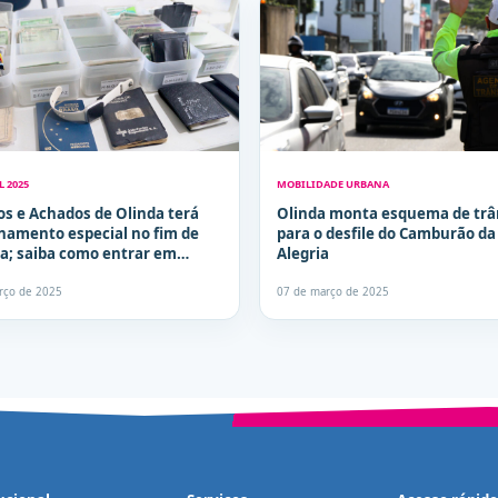
 2025
MOBILIDADE URBANA
os e Achados de Olinda terá
Olinda monta esquema de trâ
namento especial no fim de
para o desfile do Camburão da
; saiba como entrar em
Alegria
o
rço de 2025
07 de março de 2025