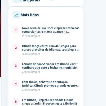
Categorias
Mais lidas
Nova Feira de Rio Doce é apresentada aos
1
comerciantes e marca avanço na
modernização dos espaços públicos de
657 visualizações
Olinda
Olinda lança edital com 465 vagas para
2
cursos gratuitos de idiomas, tecnologia e
comunicação
323 visualizações
Feriado de São Salvador em Olinda 2026:
3
confira o que abre e fecha no município
270 visualizações
Com shows, debates e orientação
4
jurídica, Olinda promove grande evento
de combate à violência contra a mulher
223 visualizações
neste sábado (8)
Em Olinda, Projeto Identidade Cidadã
5
chega a Jardim Fragoso neste sábado (8)