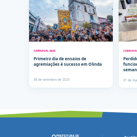
CARNAVAL 2025
CARNAVAL
Primeiro dia de ensaios de
Perdid
agremiações é sucesso em Olinda
funcio
semana
contat
08 de setembro de 2025
07 de ma