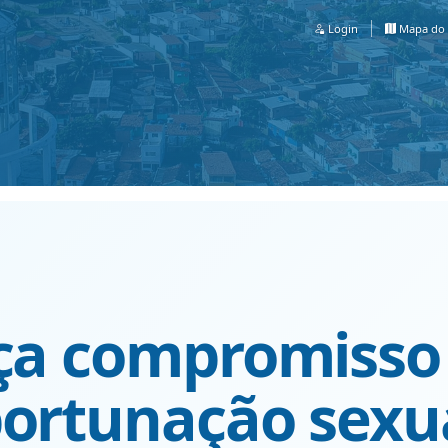
Login
Mapa do 
rça compromisso
portunação sexu