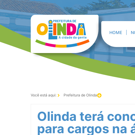
HOME
N
Você está aqui:
Prefeitura de Olinda
Olinda terá con
para cargos na 