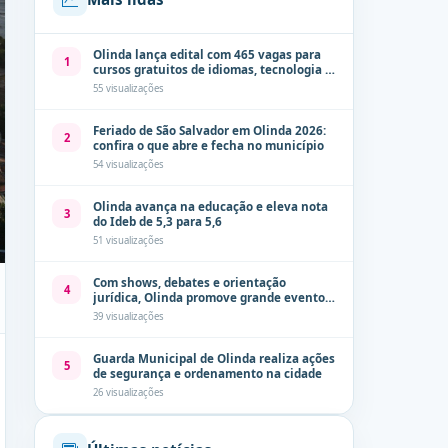
Olinda lança edital com 465 vagas para
1
cursos gratuitos de idiomas, tecnologia e
comunicação
55 visualizações
Feriado de São Salvador em Olinda 2026:
2
confira o que abre e fecha no município
54 visualizações
Olinda avança na educação e eleva nota
3
do Ideb de 5,3 para 5,6
51 visualizações
Com shows, debates e orientação
4
jurídica, Olinda promove grande evento
de combate à violência contra a mulher
39 visualizações
neste sábado (8)
Guarda Municipal de Olinda realiza ações
5
de segurança e ordenamento na cidade
26 visualizações