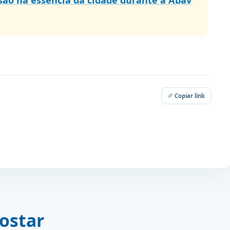
são na essência da cidade durante a Abav
Copiar link
ostar