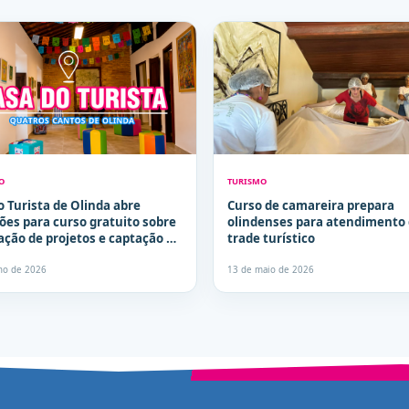
O
TURISMO
o Turista de Olinda abre
Curso de camareira prepara
ções para curso gratuito sobre
olindenses para atendimento
ação de projetos e captação de
trade turístico
os
lho de 2026
13 de maio de 2026