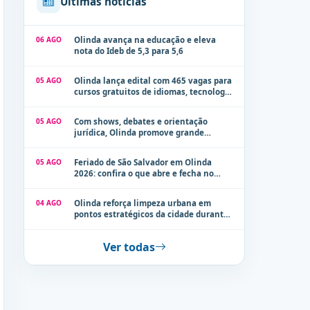
Últimas notícias
06 AGO
Olinda avança na educação e eleva
nota do Ideb de 5,3 para 5,6
05 AGO
Olinda lança edital com 465 vagas para
cursos gratuitos de idiomas, tecnologia
e comunicação
05 AGO
Com shows, debates e orientação
jurídica, Olinda promove grande
evento de combate à violência contra a
mulher neste sábado (8)
05 AGO
Feriado de São Salvador em Olinda
2026: confira o que abre e fecha no
município
04 AGO
Olinda reforça limpeza urbana em
pontos estratégicos da cidade durante
período de chuvas
Ver todas