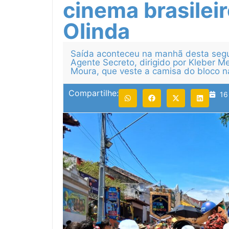
cinema brasilei
Olinda
Saída aconteceu na manhã desta seg
Agente Secreto, dirigido por Kleber M
Moura, que veste a camisa do bloco 
Compartilhe:
16