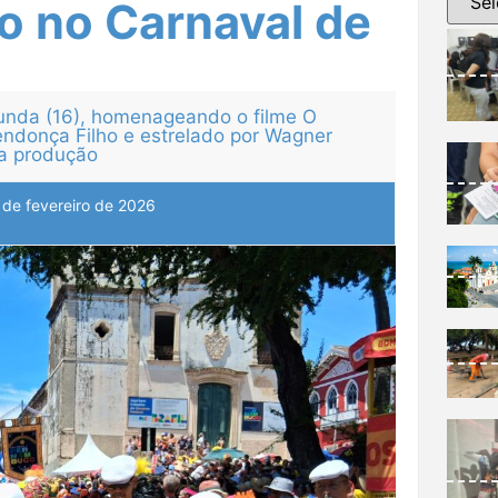
ro no Carnaval de
unda (16), homenageando o filme O
endonça Filho e estrelado por Wagner
na produção
 de fevereiro de 2026