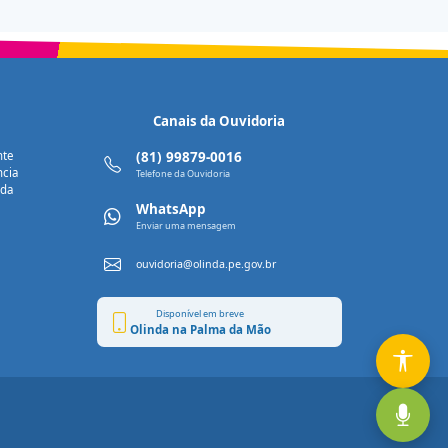
Canais da Ouvidoria
nte
(81) 99879-0016
ncia
Telefone da Ouvidoria
nda
WhatsApp
Enviar uma mensagem
ouvidoria@olinda.pe.gov.br
Disponível em breve
Olinda na Palma da Mão