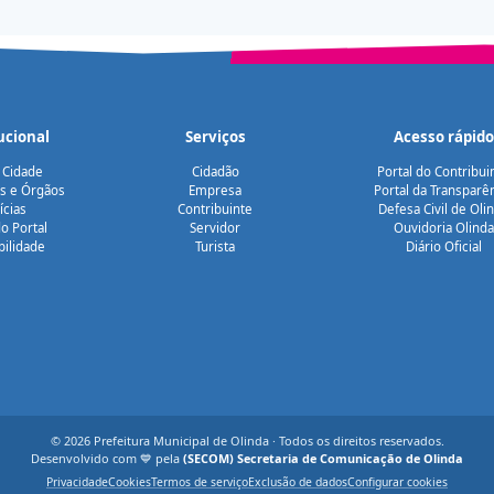
ucional
Serviços
Acesso rápido
 Cidade
Cidadão
Portal do Contribui
as e Órgãos
Empresa
Portal da Transparê
ícias
Contribuinte
Defesa Civil de Oli
o Portal
Servidor
Ouvidoria Olinda
bilidade
Turista
Diário Oficial
© 2026 Prefeitura Municipal de Olinda · Todos os direitos reservados.
Desenvolvido com 💙 pela
(SECOM) Secretaria de Comunicação de Olinda
Privacidade
Cookies
Termos de serviço
Exclusão de dados
Configurar cookies