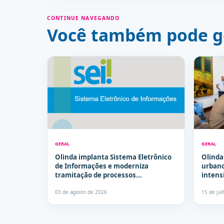
CONTINUE NAVEGANDO
Você também pode g
GERAL
GERAL
Olinda implanta Sistema Eletrônico
Olind
de Informações e moderniza
urbano
tramitação de processos
intensi
administrativos
03 de agosto de 2026
15 de ju