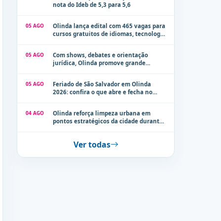
nota do Ideb de 5,3 para 5,6
05 AGO
Olinda lança edital com 465 vagas para
cursos gratuitos de idiomas, tecnologia
e comunicação
05 AGO
Com shows, debates e orientação
jurídica, Olinda promove grande
evento de combate à violência contra a
mulher neste sábado (8)
05 AGO
Feriado de São Salvador em Olinda
2026: confira o que abre e fecha no
município
04 AGO
Olinda reforça limpeza urbana em
pontos estratégicos da cidade durante
período de chuvas
Ver todas