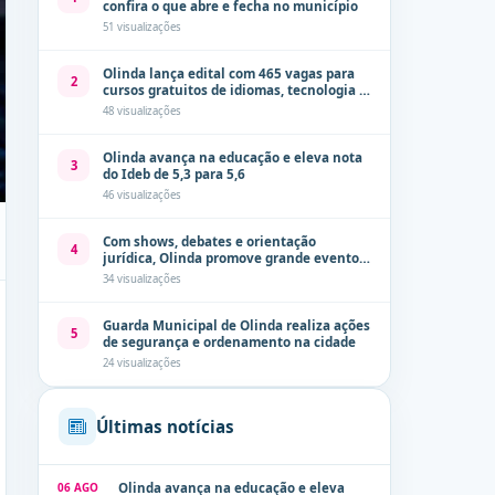
confira o que abre e fecha no município
51 visualizações
Olinda lança edital com 465 vagas para
2
cursos gratuitos de idiomas, tecnologia e
comunicação
48 visualizações
Olinda avança na educação e eleva nota
3
do Ideb de 5,3 para 5,6
46 visualizações
Com shows, debates e orientação
4
jurídica, Olinda promove grande evento
de combate à violência contra a mulher
34 visualizações
neste sábado (8)
Guarda Municipal de Olinda realiza ações
5
de segurança e ordenamento na cidade
24 visualizações
Últimas notícias
06 AGO
Olinda avança na educação e eleva