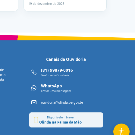
19 de dezembro de 2025
Canais da Ouvidoria
nte
(81) 99879-0016
ncia
Telefone da Ouvidoria
nda
WhatsApp
Enviar uma mensagem
ouvidoria@olinda.pe.gov.br
Disponível em breve
Olinda na Palma da Mão