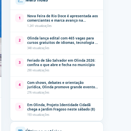
Nova Feira de Rio Doce é apresentada aos
1
comerciantes e marca avanço na
modernização dos espaços públicos de
1.241 visualizações
Olinda
Olinda lança edital com 465 vagas para
2
cursos gratuitos de idiomas, tecnologia e
comunicação
348 visualizações
Feriado de São Salvador em Olinda 2026:
3
confira o que abre e fecha no município
290 visualizações
Com shows, debates e orientação
4
jurídica, Olinda promove grande evento
de combate à violência contra a mulher
276 visualizações
neste sábado (8)
Em Olinda, Projeto Identidade Cidadã
5
chega a Jardim Fragoso neste sábado (8)
193 visualizações