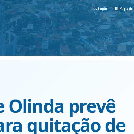
Login
Mapa do 
e Olinda prevê
ara quitação de