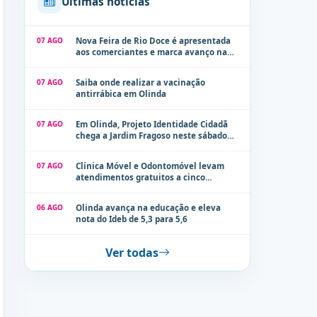
Últimas notícias
07 AGO
Nova Feira de Rio Doce é apresentada
aos comerciantes e marca avanço na
modernização dos espaços públicos de
Olinda
07 AGO
Saiba onde realizar a vacinação
antirrábica em Olinda
07 AGO
Em Olinda, Projeto Identidade Cidadã
chega a Jardim Fragoso neste sábado
(8)
07 AGO
Clínica Móvel e Odontomóvel levam
atendimentos gratuitos a cinco
localidades de Olinda na próxima
semana
06 AGO
Olinda avança na educação e eleva
nota do Ideb de 5,3 para 5,6
Ver todas