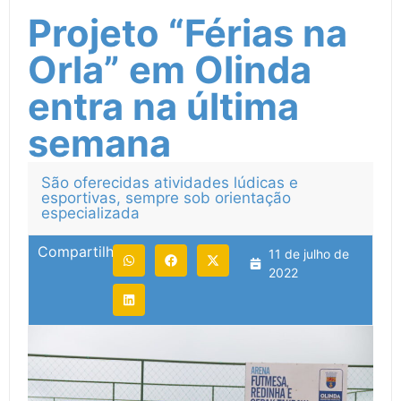
Projeto “Férias na
Orla” em Olinda
entra na última
semana
São oferecidas atividades lúdicas e
esportivas, sempre sob orientação
especializada
Compartilhe:
11 de julho de
2022