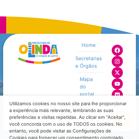
Home
Secretarias
e Órgãos
Mapa
do
portal
Utilizamos cookies no nosso site para lhe proporcionar
Ouvidoria
a experiência mais relevante, lembrando as suas
Municipal
preferências e visitas repetidas. Ao clicar em “Aceitar”,
você concorda com o uso de TODOS os cookies. No
entanto, você pode visitar as Configurações de
Cookies para fornecer um consentimento controlado.
© 2025 - Todos os direitos reservados - Prefeitura de Olinda /