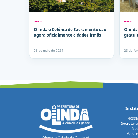
GERAL
GERAL
Olinda e Colônia de Sacramento são
Olinda
agora oficialmente cidades irmãs
gratui
06 de maio de 2024
23 de fe
Instit
Nossa
Secretari
Not
Mapa d
Olinda, a Cidade da Gente 💙