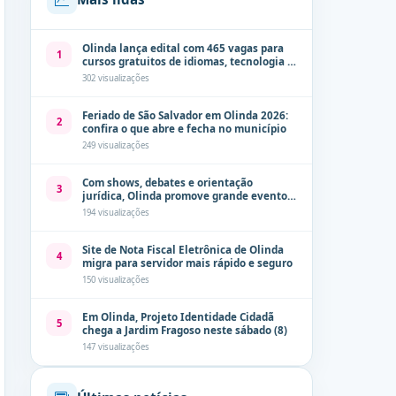
Olinda lança edital com 465 vagas para
1
cursos gratuitos de idiomas, tecnologia e
comunicação
302 visualizações
Feriado de São Salvador em Olinda 2026:
2
confira o que abre e fecha no município
249 visualizações
Com shows, debates e orientação
3
jurídica, Olinda promove grande evento
de combate à violência contra a mulher
194 visualizações
neste sábado (8)
Site de Nota Fiscal Eletrônica de Olinda
4
migra para servidor mais rápido e seguro
150 visualizações
Em Olinda, Projeto Identidade Cidadã
5
chega a Jardim Fragoso neste sábado (8)
147 visualizações