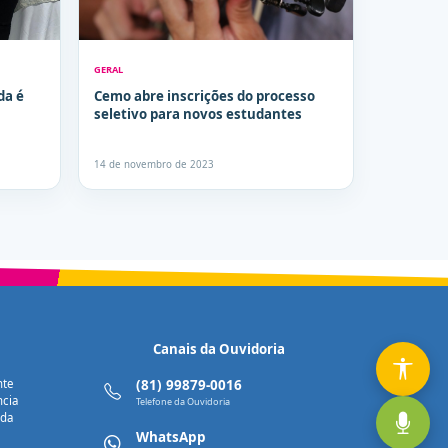
GERAL
da é
Cemo abre inscrições do processo
seletivo para novos estudantes
14 de novembro de 2023
Canais da Ouvidoria
nte
(81) 99879-0016
ncia
Telefone da Ouvidoria
nda
WhatsApp