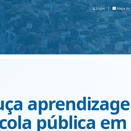
Login
Mapa do 
uça aprendizag
cola pública em