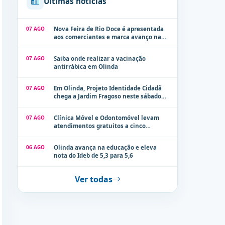
Últimas notícias
07 AGO
Nova Feira de Rio Doce é apresentada
aos comerciantes e marca avanço na
modernização dos espaços públicos de
Olinda
07 AGO
Saiba onde realizar a vacinação
antirrábica em Olinda
07 AGO
Em Olinda, Projeto Identidade Cidadã
chega a Jardim Fragoso neste sábado
(8)
07 AGO
Clínica Móvel e Odontomóvel levam
atendimentos gratuitos a cinco
localidades de Olinda na próxima
semana
06 AGO
Olinda avança na educação e eleva
nota do Ideb de 5,3 para 5,6
Ver todas