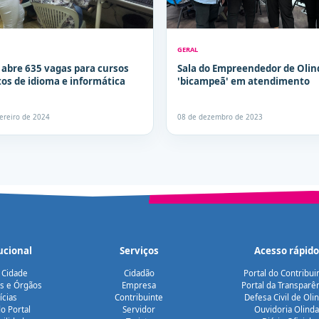
GERAL
 abre 635 vagas para cursos
Sala do Empreendedor de Olin
tos de idioma e informática
'bicampeã' em atendimento
vereiro de 2024
08 de dezembro de 2023
ucional
Serviços
Acesso rápido
 Cidade
Cidadão
Portal do Contribui
as e Órgãos
Empresa
Portal da Transparê
ícias
Contribuinte
Defesa Civil de Oli
o Portal
Servidor
Ouvidoria Olinda