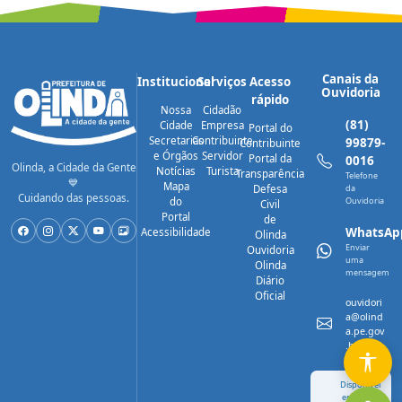
Canais da
Institucional
Serviços
Acesso
Ouvidoria
rápido
Nossa
Cidadão
(81)
Cidade
Empresa
Portal do
Secretarias
Contribuinte
99879-
Contribuinte
e Órgãos
Servidor
Portal da
0016
Olinda, a Cidade da Gente
Notícias
Turista
Transparência
Telefone
💙
Mapa
Defesa
da
Cuidando das pessoas.
do
Ouvidoria
Civil
Portal
de
WhatsAp
Acessibilidade
Olinda
Enviar
Ouvidoria
uma
Olinda
mensagem
Diário
Oficial
ouvidori
a@olind
a.pe.gov
.br
Disponível
em breve