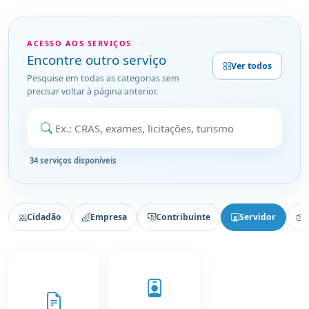
ACESSO AOS SERVIÇOS
Encontre outro serviço
Ver todos
Pesquise em todas as categorias sem
precisar voltar à página anterior.
Buscar serviço
34 serviços disponíveis
Cidadão
Empresa
Contribuinte
Servidor
T
Serviços para Servidor