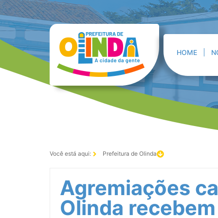
HOME
N
Você está aqui:
Prefeitura de Olinda
Agremiações ca
Olinda recebem