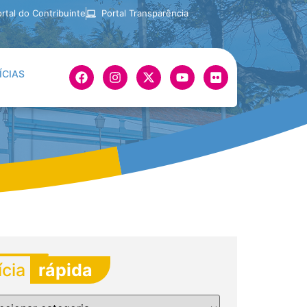
rtal do Contribuinte
Portal Transparência
ÍCIAS
ícia
rápida