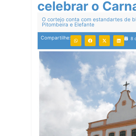
celebrar o Carn
O cortejo conta com estandartes de blo
Pitombeira e Elefante
Compartilhe:
8 