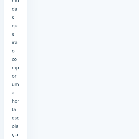
mu
da
s
qu
e
irã
o
co
mp
or
um
a
hor
ta
esc
ola
r, a