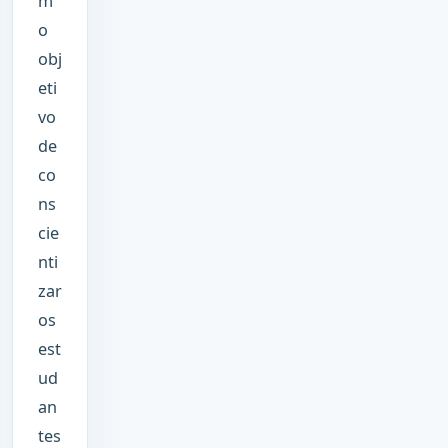
m
o
obj
eti
vo
de
co
ns
cie
nti
zar
os
est
ud
an
tes