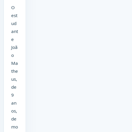
O
est
ud
ant
e
Joã
o
Ma
the
us,
de
9
an
os,
de
mo