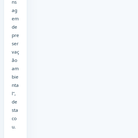
ns
ag
em
de
pre
ser
vaç
ão
am
bie
nta
l”,
de
sta
co
u.