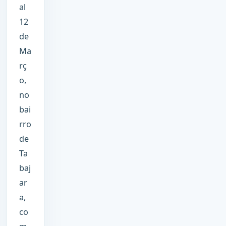
al
12
de
Ma
rç
o,
no
bai
rro
de
Ta
baj
ar
a,
co