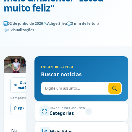
muito feliz"
02 de junho de 2026
Adige Silva
3 min de leitura
1 visualizações
ENCONTRE RÁPIDO
Buscar notícias
Ouvir
Digite o assunto
matéria
Compartilhe
PDF
Imprimir
NAVEGUE POR ASSUNTO
Categorias
Na
Mais lidas