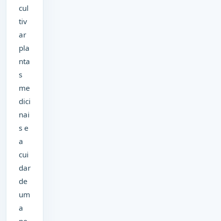
cul
tiv
ar
pla
nta
s
me
dici
nai
s e
a
cui
dar
de
um
a
pe