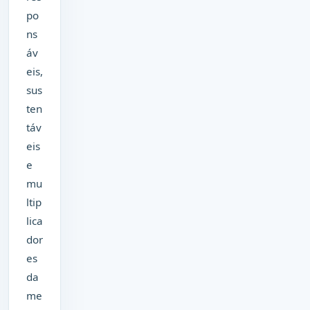
po
ns
áv
eis,
sus
ten
táv
eis
e
mu
ltip
lica
dor
es
da
me