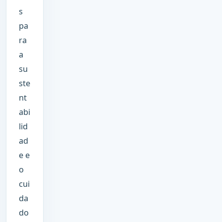
s
pa
ra
a
su
ste
nt
abi
lid
ad
e e
o
cui
da
do