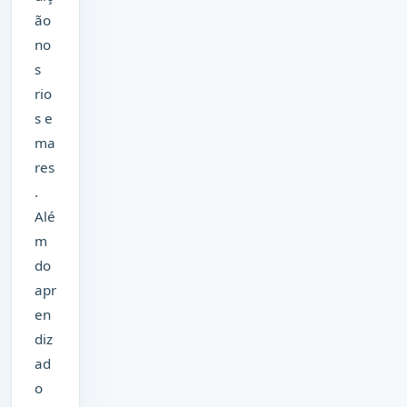
ão
no
s
rio
s e
ma
res
.
Alé
m
do
apr
en
diz
ad
o