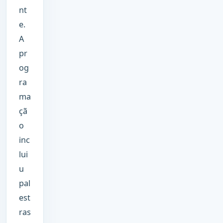
nt
e.
A
pr
og
ra
ma
çã
o
inc
lui
u
pal
est
ras