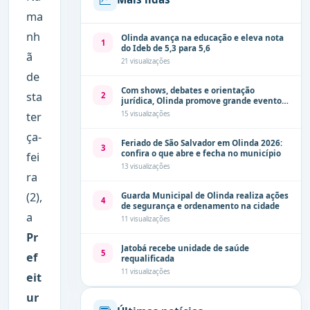
ma
nh
Olinda avança na educação e eleva nota
1
do Ideb de 5,3 para 5,6
ã
21 visualizações
de
Com shows, debates e orientação
sta
2
jurídica, Olinda promove grande evento
de combate à violência contra a mulher
ter
15 visualizações
neste sábado (8)
ça-
Feriado de São Salvador em Olinda 2026:
3
confira o que abre e fecha no município
fei
13 visualizações
ra
(2),
Guarda Municipal de Olinda realiza ações
4
de segurança e ordenamento na cidade
a
11 visualizações
Pr
Jatobá recebe unidade de saúde
5
ef
requalificada
11 visualizações
eit
ur