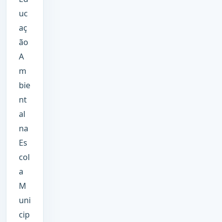
uc
aç
ão
A
m
bie
nt
al
na
Es
col
a
M
uni
cip