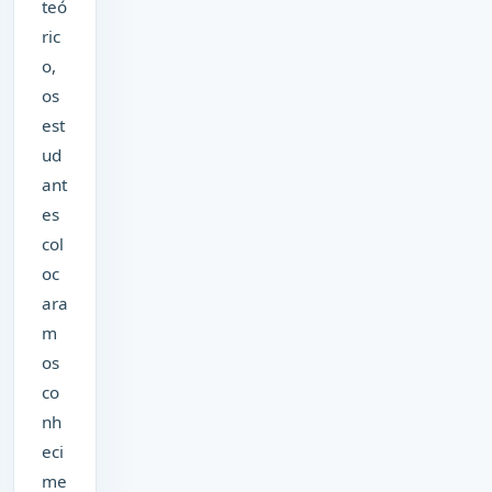
teó
ric
o,
os
est
ud
ant
es
col
oc
ara
m
os
co
nh
eci
me