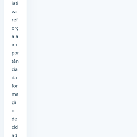
iati
va
ref
orç
a a
im
por
tân
cia
da
for
ma
çã
o
de
cid
ad