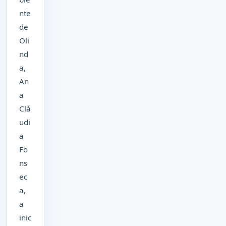
nte
de
Oli
nd
a,
An
a
Clá
udi
a
Fo
ns
ec
a,
a
inic