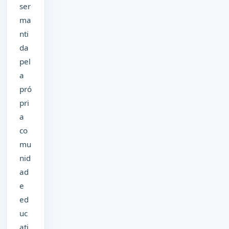
ser
ma
nti
da
pel
a
pró
pri
a
co
mu
nid
ad
e
ed
uc
ati