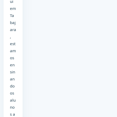
ui
em
Ta
baj
ara
,
est
am
os
en
sin
an
do
os
alu
no
s a