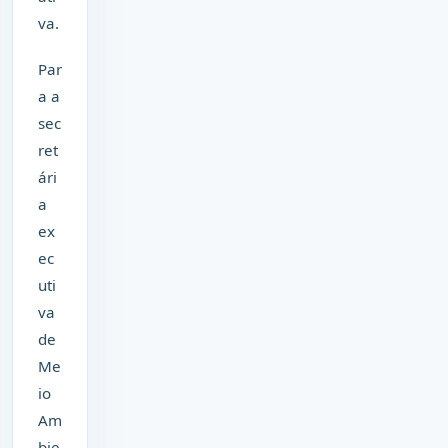
va.
Par
a a
sec
ret
ári
a
ex
ec
uti
va
de
Me
io
Am
bie