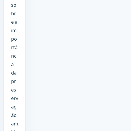
so
br
e a
im
po
rtâ
nci
a
da
pr
es
erv
aç
ão
am