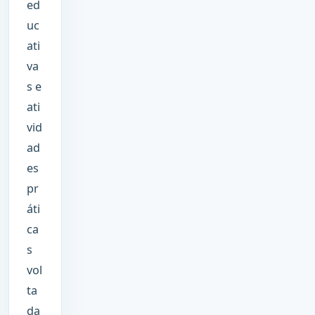
ed
uc
ati
va
s e
ati
vid
ad
es
pr
áti
ca
s
vol
ta
da