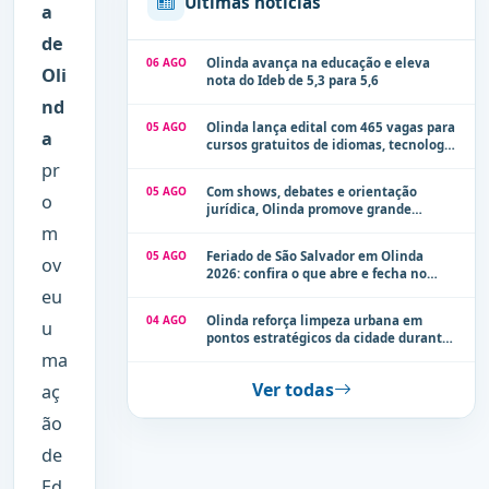
Últimas notícias
a
de
06 AGO
Olinda avança na educação e eleva
Oli
nota do Ideb de 5,3 para 5,6
nd
05 AGO
Olinda lança edital com 465 vagas para
a
cursos gratuitos de idiomas, tecnologia
e comunicação
pr
05 AGO
Com shows, debates e orientação
o
jurídica, Olinda promove grande
evento de combate à violência contra a
m
mulher neste sábado (8)
05 AGO
Feriado de São Salvador em Olinda
ov
2026: confira o que abre e fecha no
município
eu
04 AGO
Olinda reforça limpeza urbana em
u
pontos estratégicos da cidade durante
período de chuvas
ma
Ver todas
aç
ão
de
Ed