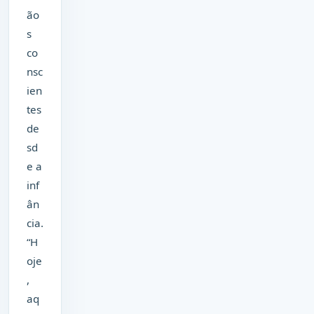
ão
s
co
nsc
ien
tes
de
sd
e a
inf
ân
cia.
“H
oje
,
aq