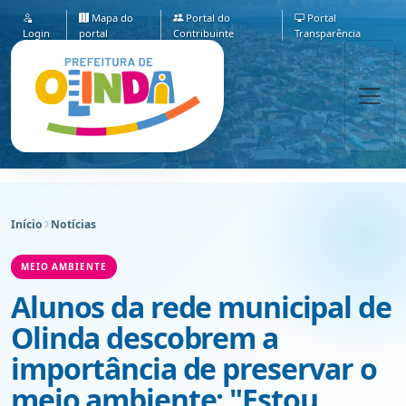
Mapa do
Portal do
Portal
Login
portal
Contribuinte
Transparência
Início
Notícias
MEIO AMBIENTE
Alunos da rede municipal de
Olinda descobrem a
importância de preservar o
meio ambiente: "Estou