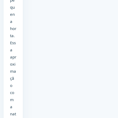
qu
en
a
hor
ta.
Ess
a
apr
oxi
ma
çã
o
co
m
a
nat