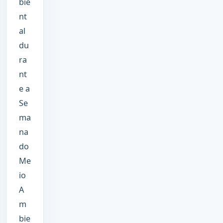
bie
nt
al
du
ra
nt
e a
Se
ma
na
do
Me
io
A
m
bie