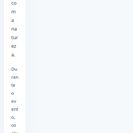
co
m
a
na
tur
ez
a.
Du
ran
te
o
ev
ent
o,
os
alu