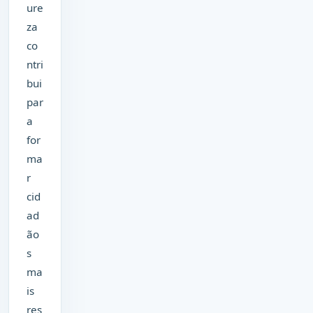
ure
za
co
ntri
bui
par
a
for
ma
r
cid
ad
ão
s
ma
is
res