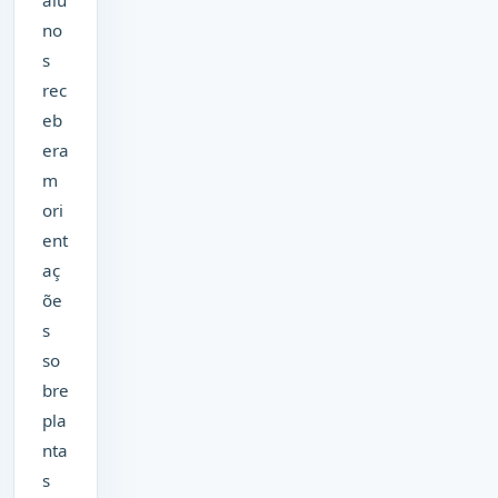
no
s
rec
eb
era
m
ori
ent
aç
õe
s
so
bre
pla
nta
s