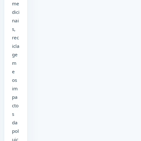
me
dici
nai
s,
rec
icla
ge
m
e
os
im
pa
cto
s
da
pol
uiç