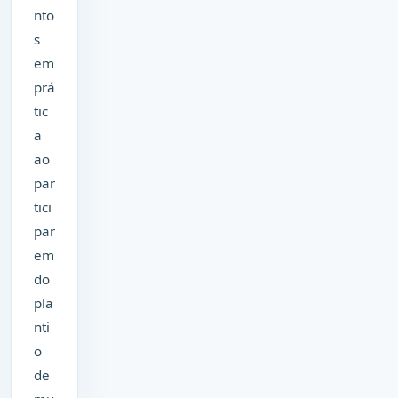
nto
s
em
prá
tic
a
ao
par
tici
par
em
do
pla
nti
o
de