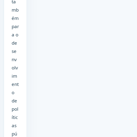
ta
mb
ém
par
a o
de
se
nv
olv
im
ent
o
de
pol
ític
as
pú