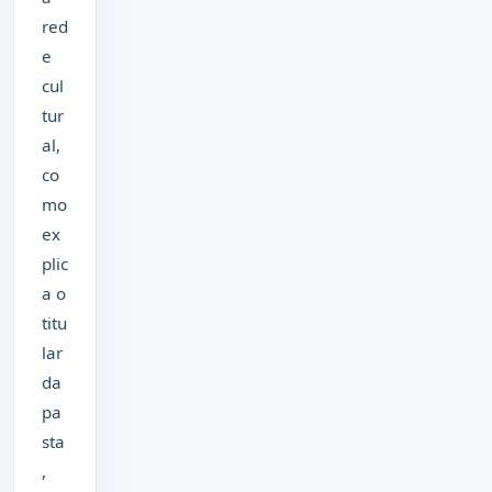
red
e
cul
tur
al,
co
mo
ex
plic
a o
titu
lar
da
pa
sta
,