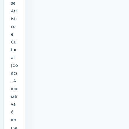
se
Art
ísti
co
e
Cul
tur
al
(Co
ac)
. A
inic
iati
va
é
im
por