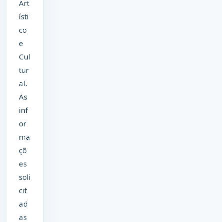
Art
ísti
co
e
Cul
tur
al.
As
inf
or
ma
çõ
es
soli
cit
ad
as