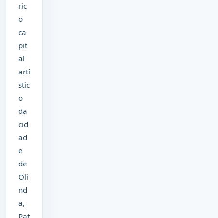
ric
o
ca
pit
al
artí
stic
o
da
cid
ad
e
de
Oli
nd
a,
Pat