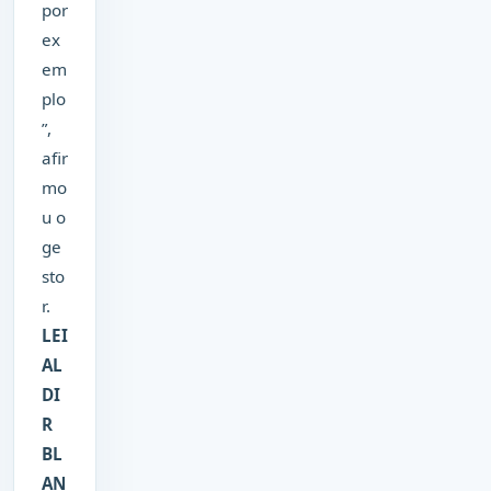
por
ex
em
plo
”,
afir
mo
u o
ge
sto
r.
LEI
AL
DI
R
BL
AN