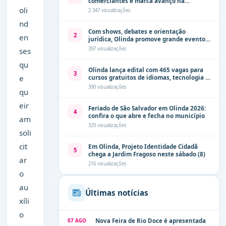
comerciantes e marca avanço na
modernização dos espaços públicos de
oli
2.347 visualizações
Olinda
nd
Com shows, debates e orientação
2
en
jurídica, Olinda promove grande evento
de combate à violência contra a mulher
397 visualizações
ses
neste sábado (8)
qu
Olinda lança edital com 465 vagas para
3
e
cursos gratuitos de idiomas, tecnologia e
comunicação
390 visualizações
qu
eir
Feriado de São Salvador em Olinda 2026:
4
confira o que abre e fecha no município
am
329 visualizações
soli
cit
Em Olinda, Projeto Identidade Cidadã
5
chega a Jardim Fragoso neste sábado (8)
ar
216 visualizações
o
au
Últimas notícias
xíli
o
07 AGO
Nova Feira de Rio Doce é apresentada