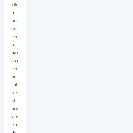
xíli
o
fin
an
cei
ro
par
a o
set
or
cul
tur
al
bra
sile
iro
de