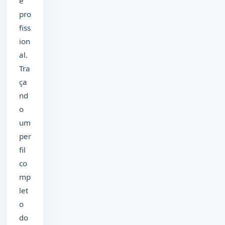
e
pro
fiss
ion
al.
Tra
ça
nd
o
um
per
fil
co
mp
let
o
do