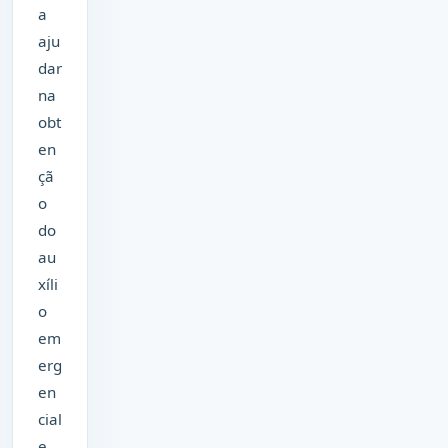
a
aju
dar
na
obt
en
çã
o
do
au
xíli
o
em
erg
en
cial
e