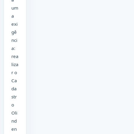
um
a
exi
gê
nci
a:
rea
liza
r o
Ca
da
str
o
Oli
nd
en