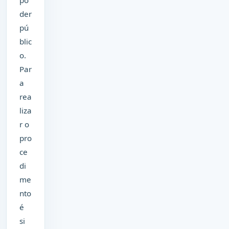
po
der
pú
blic
o.
Par
a
rea
liza
r o
pro
ce
di
me
nto
é
si