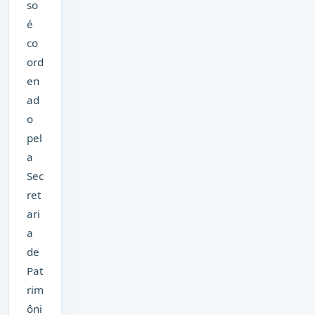
so
é
co
ord
en
ad
o
pel
a
Sec
ret
ari
a
de
Pat
rim
ôni