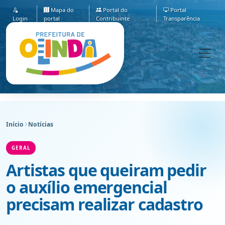
Mapa do
Portal do
Portal
Login
portal
Contribuinte
Transparência
Início
Notícias
GERAL
Artistas que queiram pedir
o auxílio emergencial
precisam realizar cadastro