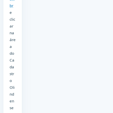
br
e
clic
ar
na
áre
a
do
Ca
da
str
o
Oli
nd
en
se