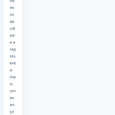
nô
mi
co
da
cid
ad
e e
rep
res
ent
a
ma
is
um
av
an
ço