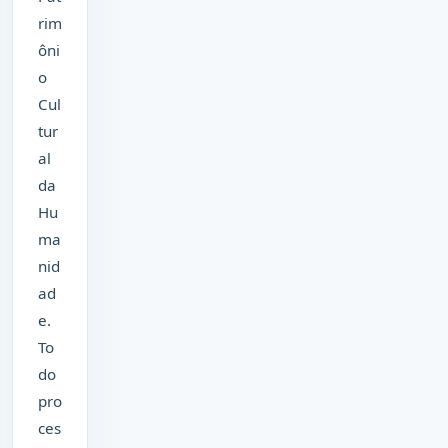
rim
ôni
o
Cul
tur
al
da
Hu
ma
nid
ad
e.
To
do
pro
ces