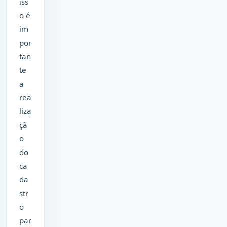
iss
o é
im
por
tan
te
a
rea
liza
çã
o
do
ca
da
str
o
par