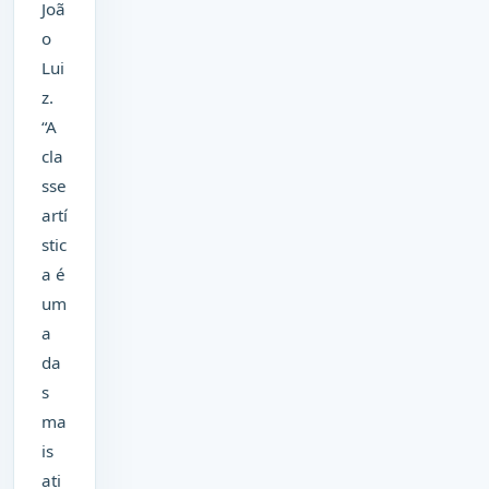
Joã
o
Lui
z.
“A
cla
sse
artí
stic
a é
um
a
da
s
ma
is
ati