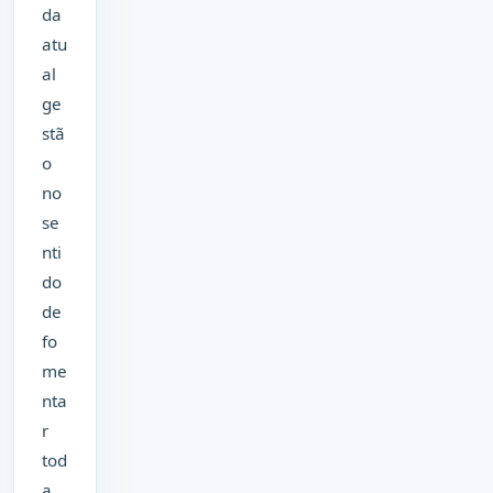
da
atu
al
ge
stã
o
no
se
nti
do
de
fo
me
nta
r
tod
a