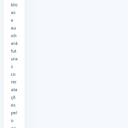
blic
as
e
au
xili
ará
fut
ura
s
co
ntr
ata
çõ
es
pel
o