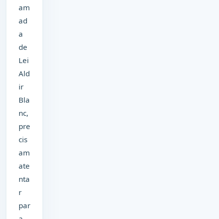
am
ad
a
de
Lei
Ald
ir
Bla
nc,
pre
cis
am
ate
nta
r
par
a