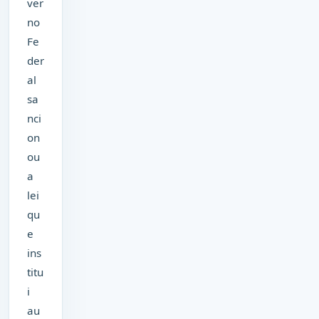
ver
no
Fe
der
al
sa
nci
on
ou
a
lei
qu
e
ins
titu
i
au