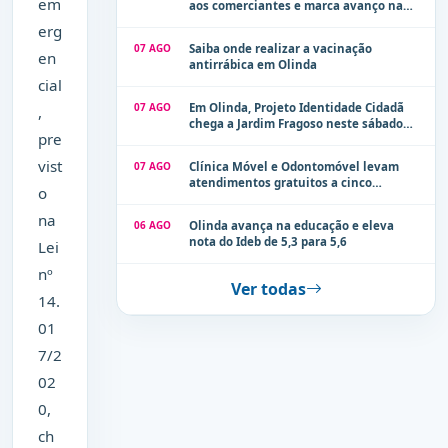
em
aos comerciantes e marca avanço na
modernização dos espaços públicos de
erg
Olinda
07 AGO
Saiba onde realizar a vacinação
en
antirrábica em Olinda
cial
07 AGO
Em Olinda, Projeto Identidade Cidadã
,
chega a Jardim Fragoso neste sábado
pre
(8)
vist
07 AGO
Clínica Móvel e Odontomóvel levam
atendimentos gratuitos a cinco
o
localidades de Olinda na próxima
semana
na
06 AGO
Olinda avança na educação e eleva
nota do Ideb de 5,3 para 5,6
Lei
nº
Ver todas
14.
01
7/2
02
0,
ch