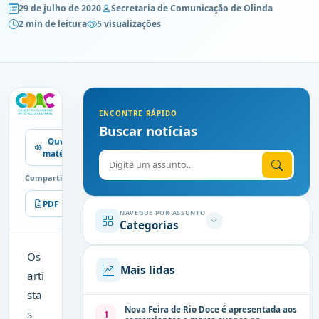
29 de julho de 2020
Secretaria de Comunicação de Olinda
2 min de leitura
5 visualizações
ENCONTRE RÁPIDO
Buscar notícias
Ouvir
matéria
Digite o assunto
Compartilhe
PDF
Imprimir
NAVEGUE POR ASSUNTO
Categorias
Os
Mais lidas
arti
sta
Nova Feira de Rio Doce é apresentada aos
s
1