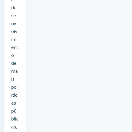
de
se
nv
olv
im
ent
o
de
ma
is
pol
ític
as
pú
blic
as,