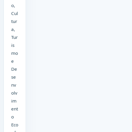
o,
Cul
tur
a,
Tur
is
mo
e
De
se
nv
olv
im
ent
o
Eco