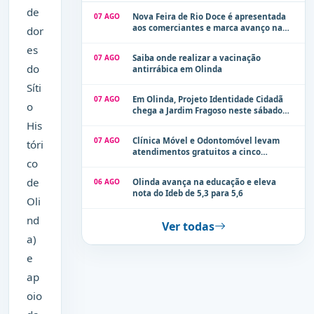
de
07 AGO
Nova Feira de Rio Doce é apresentada
aos comerciantes e marca avanço na
dor
modernização dos espaços públicos de
es
Olinda
07 AGO
Saiba onde realizar a vacinação
do
antirrábica em Olinda
Síti
07 AGO
Em Olinda, Projeto Identidade Cidadã
o
chega a Jardim Fragoso neste sábado
(8)
His
07 AGO
Clínica Móvel e Odontomóvel levam
tóri
atendimentos gratuitos a cinco
co
localidades de Olinda na próxima
semana
de
06 AGO
Olinda avança na educação e eleva
nota do Ideb de 5,3 para 5,6
Oli
nd
Ver todas
a)
e
ap
oio