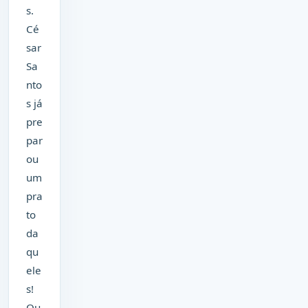
s.
Cé
sar
Sa
nto
s já
pre
par
ou
um
pra
to
da
qu
ele
s!
Qu