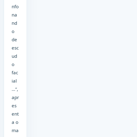
nfo
na
nd
o
de
esc
ud
o
fac
ial
…”,
apr
es
ent
a o
ma