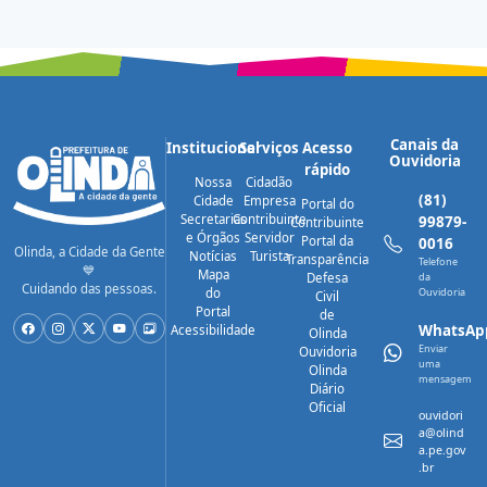
Canais da
Institucional
Serviços
Acesso
Ouvidoria
rápido
Nossa
Cidadão
(81)
Cidade
Empresa
Portal do
Secretarias
Contribuinte
99879-
Contribuinte
e Órgãos
Servidor
Portal da
0016
Olinda, a Cidade da Gente
Notícias
Turista
Transparência
Telefone
💙
Mapa
Defesa
da
Cuidando das pessoas.
do
Ouvidoria
Civil
Portal
de
WhatsAp
Acessibilidade
Olinda
Enviar
Ouvidoria
uma
Olinda
mensagem
Diário
Oficial
ouvidori
a@olind
a.pe.gov
.br