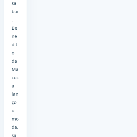
sa
bor
.
Be
ne
dit
o
da
Ma
cuc
a
lan
ço
u
mo
da,
sa