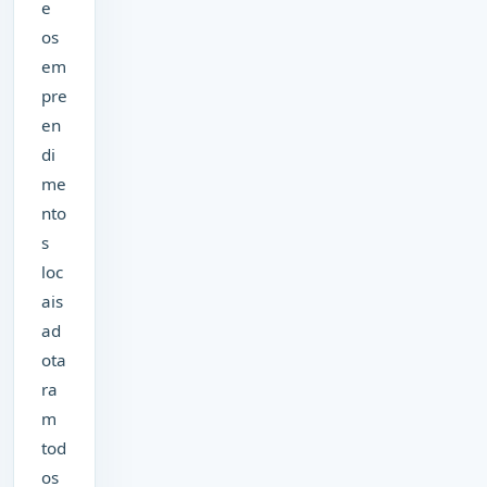
e
os
em
pre
en
di
me
nto
s
loc
ais
ad
ota
ra
m
tod
os