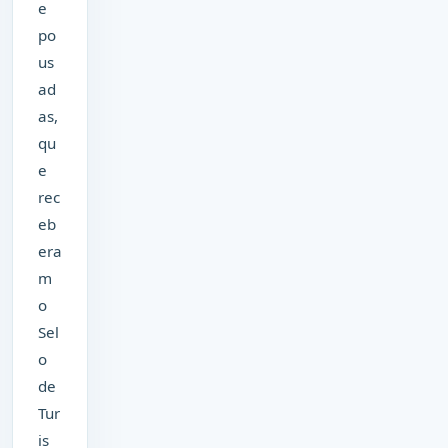
e
po
us
ad
as,
qu
e
rec
eb
era
m
o
Sel
o
de
Tur
is