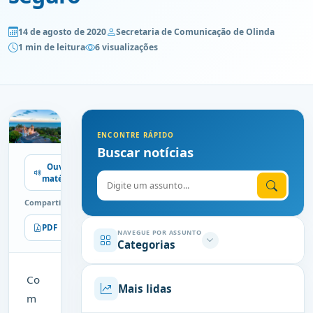
14 de agosto de 2020
Secretaria de Comunicação de Olinda
1 min de leitura
6 visualizações
ENCONTRE RÁPIDO
Buscar notícias
Ouvir
Digite o assunto
matéria
Compartilhe
PDF
Imprimir
NAVEGUE POR ASSUNTO
Categorias
Co
Mais lidas
m