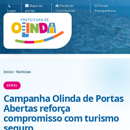
Mapa do
Portal do
Portal
Login
portal
Contribuinte
Transparência
Início
Notícias
GERAL
Campanha Olinda de Portas
Abertas reforça
compromisso com turismo
seguro