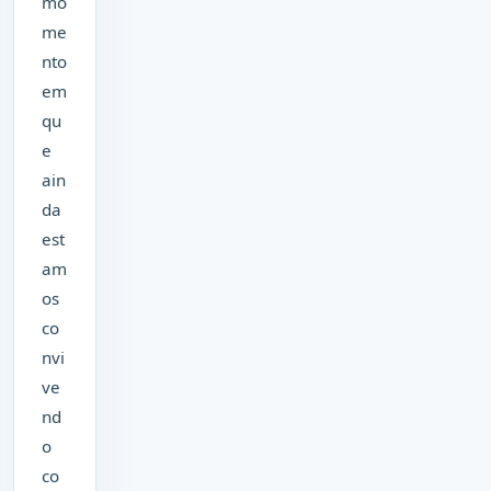
mo
me
nto
em
qu
e
ain
da
est
am
os
co
nvi
ve
nd
o
co