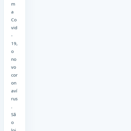
m
a
Co
vid
-
19,
o
no
vo
cor
on
aví
rus
.
Sã
o
loj