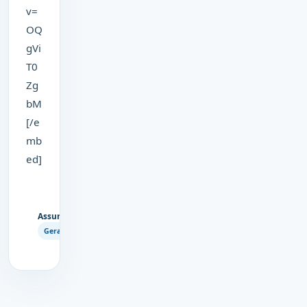
v=
OQ
gVi
T0
Zg
bM
[/e
mb
ed]
Assuntos
Copiar
Geral
link