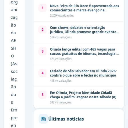
org
Nova Feira de Rio Doce é apresentada aos
1
ani
comerciantes e marca avanço na
modernização dos espaços públicos de
3.209 visualizações
zaç
Olinda
ão
Com shows, debates e orientação
2
da
jurídica, Olinda promove grande evento
de combate à violência contra a mulher
524 visualizações
AE
neste sábado (8)
SH
Olinda lança edital com 465 vagas para
3
cursos gratuitos de idiomas, tecnologia e
O
comunicação
475 visualizações
(As
soc
Feriado de São Salvador em Olinda 2026:
4
confira o que abre e fecha no município
iaç
418 visualizações
ão
Em Olinda, Projeto Identidade Cidadã
do
5
chega a Jardim Fragoso neste sábado (8)
s
242 visualizações
Em
pre
Últimas notícias
en