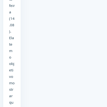
feir
a
(14
.08
).
Ela
te
m
o
obj
eti
vo
mo
str
ar
qu