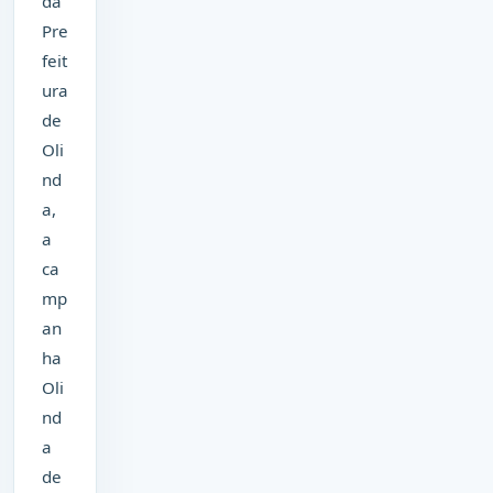
da
Pre
feit
ura
de
Oli
nd
a,
a
ca
mp
an
ha
Oli
nd
a
de