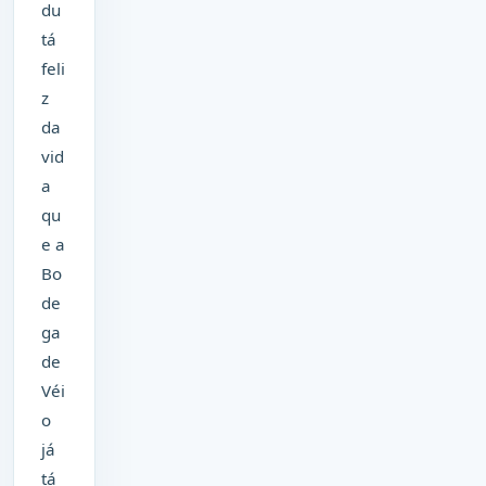
du
tá
feli
z
da
vid
a
qu
e a
Bo
de
ga
de
Véi
o
já
tá