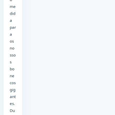
me
did
a
par
a
os
no
sso
s
bo
ne
cos
gig
ant
es.
Du