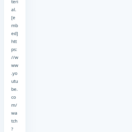
teri
al.
[e
mb
ed]
htt
ps:
//w
ww
.yo
utu
be.
co
m/
wa
tch
?