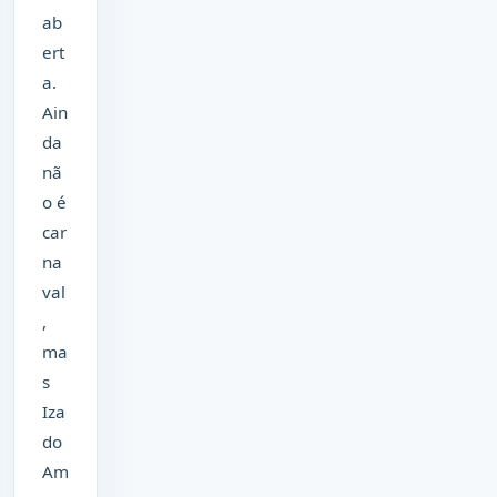
ab
ert
a.
Ain
da
nã
o é
car
na
val
,
ma
s
Iza
do
Am