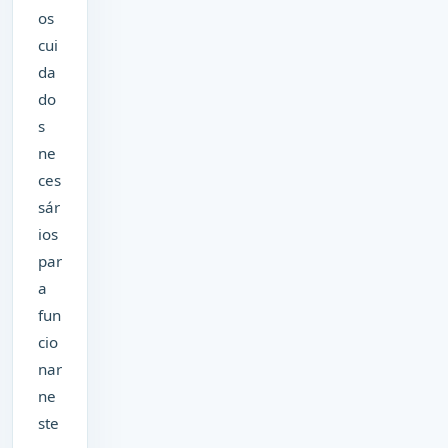
os
cui
da
do
s
ne
ces
sár
ios
par
a
fun
cio
nar
ne
ste