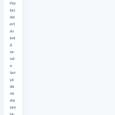
Por
tas
Ab
ert
as
est
á
se
nd
o
lan
ça
da
ne
sta
sex
ta-