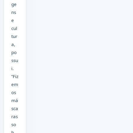
ge
ns
e
cul
tur
a,
po
ssu
i.
“Fiz
em
os
má
sca
ras
so
b