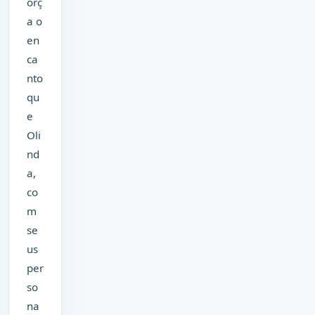
orç
a o
en
ca
nto
qu
e
Oli
nd
a,
co
m
se
us
per
so
na