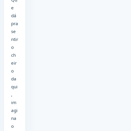
e
dá
pra
se
ntir
o
ch
eir
o
da
qui
,
im
agi
na
o