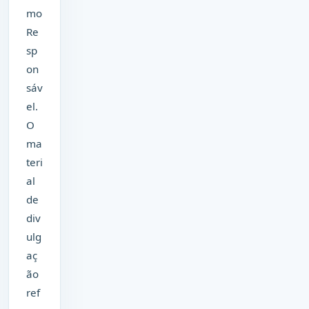
mo
Re
sp
on
sáv
el.
O
ma
teri
al
de
div
ulg
aç
ão
ref