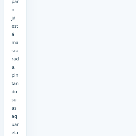
par
o
já
est
á
ma
sca
rad
a,
pin
tan
do
su
as
aq
uar
ela