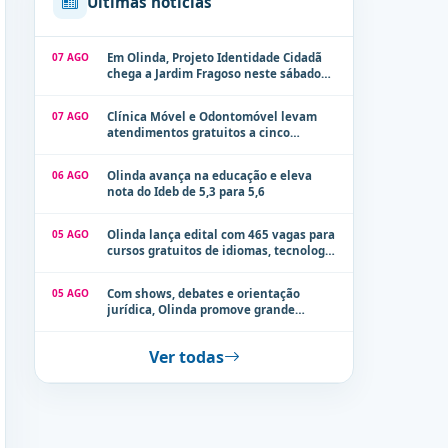
Últimas notícias
07 AGO
Em Olinda, Projeto Identidade Cidadã
chega a Jardim Fragoso neste sábado
(8)
07 AGO
Clínica Móvel e Odontomóvel levam
atendimentos gratuitos a cinco
localidades de Olinda na próxima
semana
06 AGO
Olinda avança na educação e eleva
nota do Ideb de 5,3 para 5,6
05 AGO
Olinda lança edital com 465 vagas para
cursos gratuitos de idiomas, tecnologia
e comunicação
05 AGO
Com shows, debates e orientação
jurídica, Olinda promove grande
evento de combate à violência contra a
mulher neste sábado (8)
Ver todas