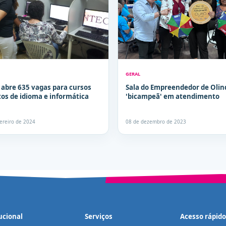
GERAL
 abre 635 vagas para cursos
Sala do Empreendedor de Olin
tos de idioma e informática
'bicampeã' em atendimento
vereiro de 2024
08 de dezembro de 2023
ucional
Serviços
Acesso rápido