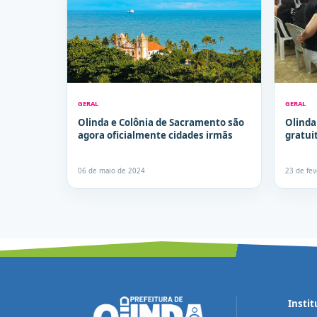
GERAL
GERAL
Olinda e Colônia de Sacramento são
Olinda
agora oficialmente cidades irmãs
gratui
06 de maio de 2024
23 de fe
Instit