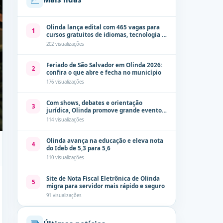
Olinda lança edital com 465 vagas para
1
cursos gratuitos de idiomas, tecnologia e
comunicação
202 visualizações
Feriado de São Salvador em Olinda 2026:
2
confira o que abre e fecha no município
176 visualizações
Com shows, debates e orientação
3
jurídica, Olinda promove grande evento
de combate à violência contra a mulher
114 visualizações
neste sábado (8)
Olinda avança na educação e eleva nota
4
do Ideb de 5,3 para 5,6
110 visualizações
Site de Nota Fiscal Eletrônica de Olinda
5
migra para servidor mais rápido e seguro
91 visualizações