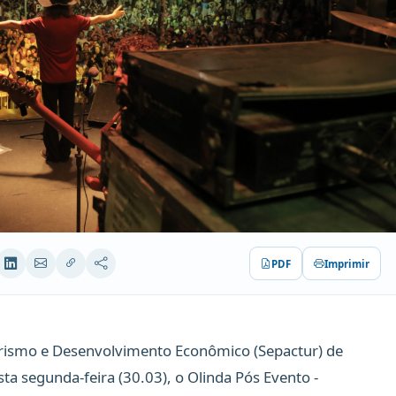
PDF
Imprimir
Turismo e Desenvolvimento Econômico (Sepactur) de
esta segunda-feira (30.03), o Olinda Pós Evento -