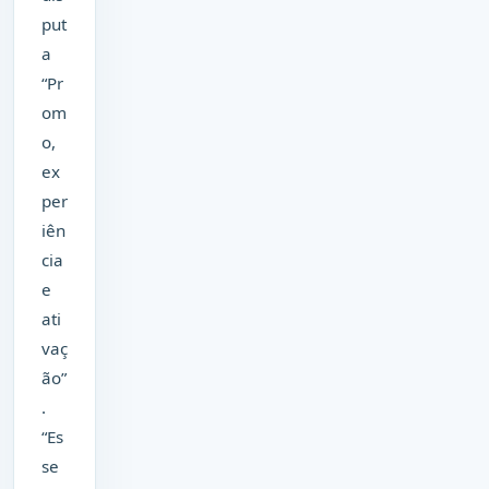
put
a
“Pr
om
o,
ex
per
iên
cia
e
ati
vaç
ão”
.
“Es
se