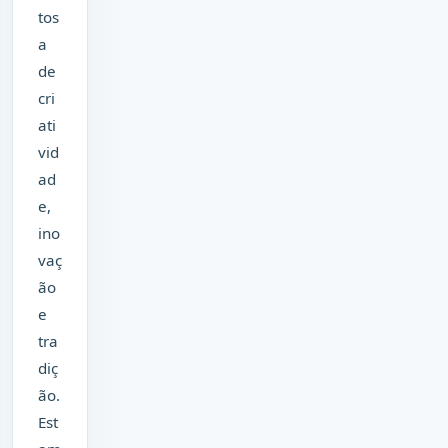
tos
a
de
cri
ati
vid
ad
e,
ino
vaç
ão
e
tra
diç
ão.
Est