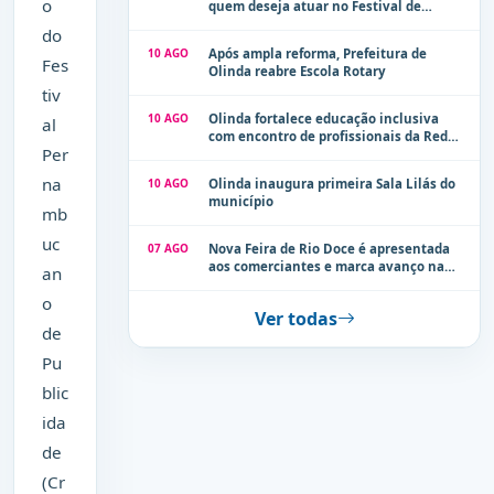
o
quem deseja atuar no Festival de
Cerveja 2026
do
10 AGO
Após ampla reforma, Prefeitura de
Fes
Olinda reabre Escola Rotary
tiv
10 AGO
Olinda fortalece educação inclusiva
al
com encontro de profissionais da Rede
Per
Municipal
na
10 AGO
Olinda inaugura primeira Sala Lilás do
município
mb
uc
07 AGO
Nova Feira de Rio Doce é apresentada
aos comerciantes e marca avanço na
an
modernização dos espaços públicos de
o
Olinda
Ver todas
de
Pu
blic
ida
de
(Cr