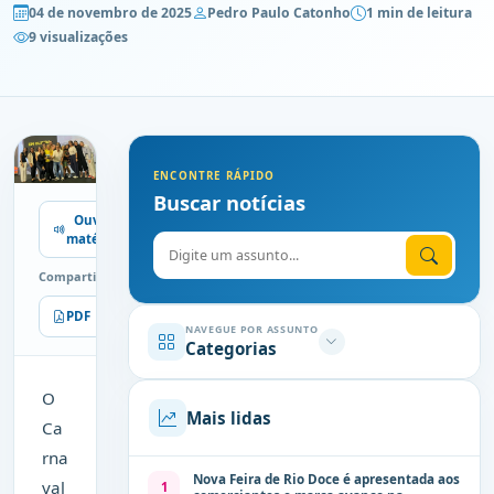
04 de novembro de 2025
Pedro Paulo Catonho
1 min de leitura
9 visualizações
ENCONTRE RÁPIDO
Buscar notícias
Ouvir
matéria
Digite o assunto
Compartilhe
PDF
Imprimir
NAVEGUE POR ASSUNTO
Categorias
O
Mais lidas
Ca
rna
Nova Feira de Rio Doce é apresentada aos
val
1