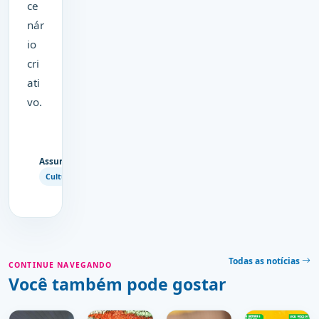
ce
nár
io
cri
ati
vo.
Assuntos
Copiar
Cultura
link
Todas as notícias
CONTINUE NAVEGANDO
Você também pode gostar