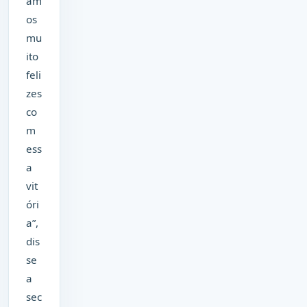
am
os
mu
ito
feli
zes
co
m
ess
a
vit
óri
a”,
dis
se
a
sec