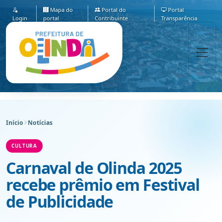
Mapa do
Portal do
Portal
Login
portal
Contribuinte
Transparência
Início
Notícias
CULTURA
Carnaval de Olinda 2025
recebe prêmio em Festival
de Publicidade