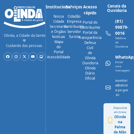
Canais da
Institucional
Serviços
Acesso
Ouvidoria
rápido
Nossa
Cidadão
(81)
Cidade
Empresa
Portal do
Secretarias
Contribuinte
99879-
Contribuinte
e Órgãos
Servidor
Portal da
0016
Olinda, a Cidade da Gente
Notícias
Turista
Transparência
Telefone
💙
Mapa
Defesa
da
Cuidando das pessoas.
do
Ouvidoria
Civil
Portal
de
WhatsAp
Acessibilidade
Olinda
Enviar
Ouvidoria
uma
Olinda
mensagem
Diário
Oficial
ouvidori
a@olind
a.pe.gov
.br
Disponível
em breve
Olinda
na
Palma
da Mão