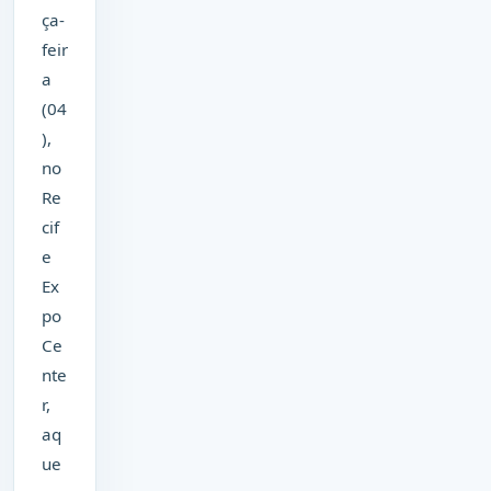
ça-
feir
a
(04
),
no
Re
cif
e
Ex
po
Ce
nte
r,
aq
ue