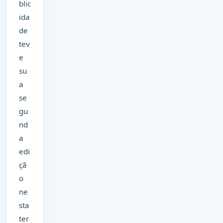
blic
ida
de
tev
e
su
a
se
gu
nd
a
edi
çã
o
ne
sta
ter