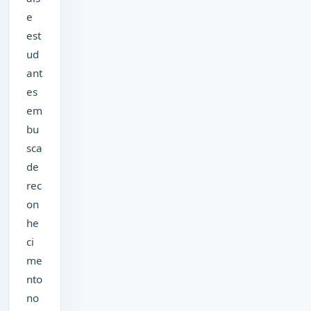
e
est
ud
ant
es
em
bu
sca
de
rec
on
he
ci
me
nto
no