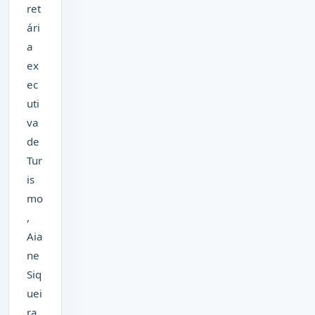
ret
ári
a
ex
ec
uti
va
de
Tur
is
mo
,
Aia
ne
Siq
uei
ra.