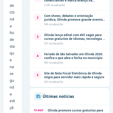
comerciantes e marca avanço na
modernização dos espaços públicos de
de
3.245 visualizações
Olinda
Oli
Com shows, debates e orientação
2
nd
jurídica, Olinda promove grande evento
de combate à violência contra a mulher
546 visualizações
a
neste sábado (8)
foi
Olinda lança edital com 465 vagas para
3
de
cursos gratuitos de idiomas, tecnologia e
comunicação
537 visualizações
sta
qu
Feriado de São Salvador em Olinda 2026:
4
confira o que abre e fecha no município
e
463 visualizações
na
se
Site de Nota Fiscal Eletrônica de Olinda
5
migra para servidor mais rápido e seguro
gu
262 visualizações
nd
a
Últimas notícias
edi
çã
10 AGO
Olinda promove cursos gratuitos para