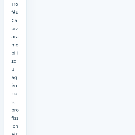
Tro
féu
Ca
piv
ara
mo
bili
zo
u
ag
ên
cia
s,
pro
fiss
ion
ais