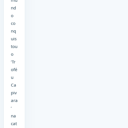
nd
o
co
nq
uis
tou
o
‘Tr
ofé
u
Ca
piv
ara
’
na
cat