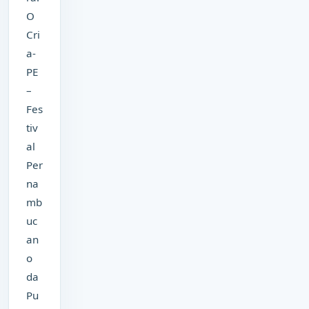
O
Cri
a-
PE
–
Fes
tiv
al
Per
na
mb
uc
an
o
da
Pu