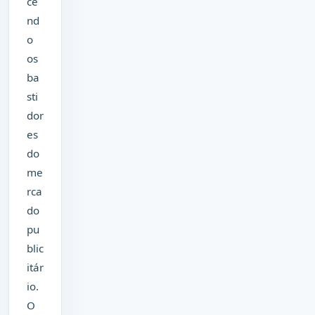
ce
nd
o
os
ba
sti
dor
es
do
me
rca
do
pu
blic
itár
io.
O