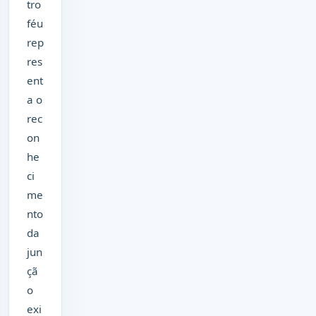
tro
féu
rep
res
ent
a o
rec
on
he
ci
me
nto
da
jun
çã
o
exi