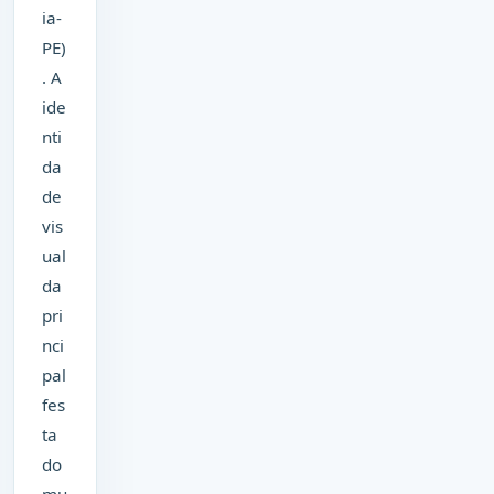
ia-
PE)
. A
ide
nti
da
de
vis
ual
da
pri
nci
pal
fes
ta
do
mu