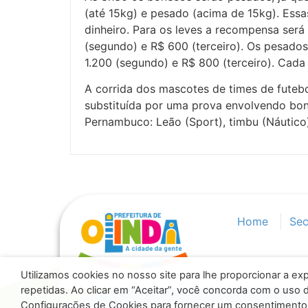
(até 15kg) e pesado (acima de 15kg). Ess
dinheiro. Para os leves a recompensa será 
(segundo) e R$ 600 (terceiro). Os pesado
1.200 (segundo) e R$ 800 (terceiro). Cada 
A corrida dos mascotes de times de futebo
substituída por uma prova envolvendo bon
Pernambuco: Leão (Sport), timbu (Náutico)
Home
Sec
Utilizamos cookies no nosso site para lhe proporcionar a exp
repetidas. Ao clicar em “Aceitar”, você concorda com o uso
© 2025 - Todos os direitos reservados - Prefeitura de 
Configurações de Cookies para fornecer um consentimento 