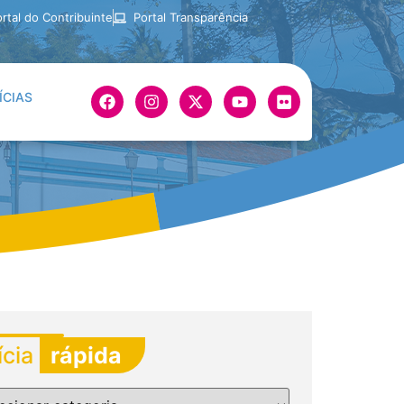
rtal do Contribuinte
Portal Transparência
ÍCIAS
ícia
rápida