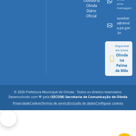
Ouvidoria
uma
Olinda
mensagem
Diário
Oficial
ouvidori
a@olind
a.pe.gov
.br
Disponível
em breve
Olinda
na
Palma
da Mão
© 2026 Prefeitura Municipal de Olinda · Todos os direitos reservados.
Desenvolvido com 💙 pela
(SECOM) Secretaria de Comunicação de Olinda
Privacidade
Cookies
Termos de serviço
Exclusão de dados
Configurar cookies