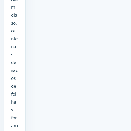
m
dis
so,
ce
nte
na
s
de
sac
os
de
fol
ha
s
for
am