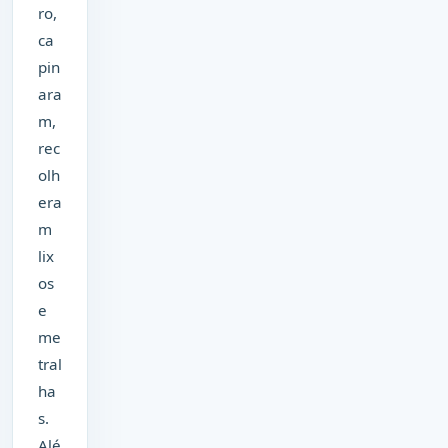
ro,
ca
pin
ara
m,
rec
olh
era
m
lix
os
e
me
tral
ha
s.
Alé