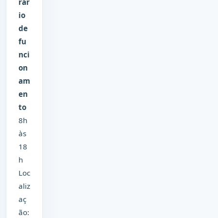
rár
io
de
fu
nci
on
am
en
to
8h
às
18
h
Loc
aliz
aç
ão: