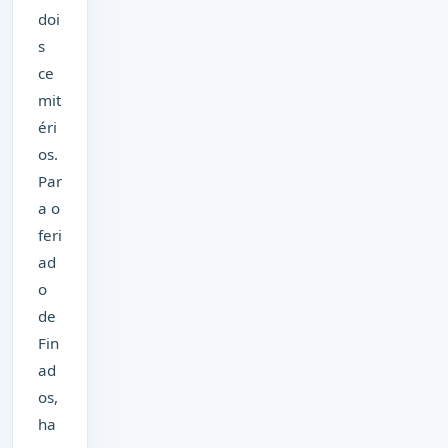
doi
s
ce
mit
éri
os.
Par
a o
feri
ad
o
de
Fin
ad
os,
ha