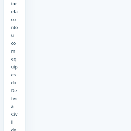
tar
efa
co
nto
u
co
m
eq
uip
es
da
De
fes
a
Civ
il
de