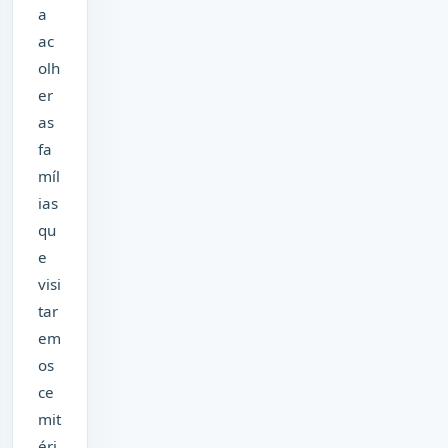
a
ac
olh
er
as
fa
míl
ias
qu
e
visi
tar
em
os
ce
mit
éri