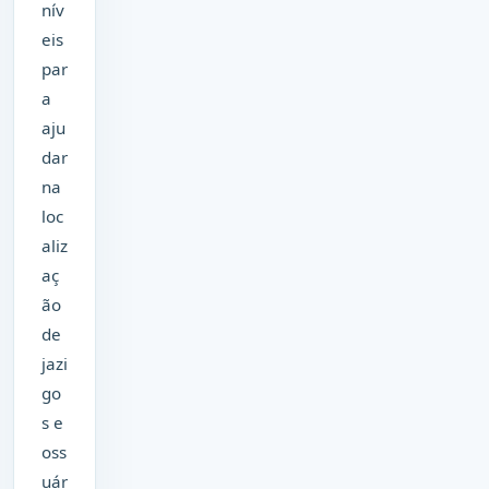
nív
eis
par
a
aju
dar
na
loc
aliz
aç
ão
de
jazi
go
s e
oss
uár