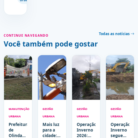
Todas as notícias
CONTINUE NAVEGANDO
Você também pode gostar
MANUTENÇÃO
GESTÃO
GESTÃO
GESTÃO
URBANA
URBANA
URBANA
URBANA
Prefeitura
Mais luz
Operação
Operação
de
para a
Inverno
Inverno
Olinda
cidade:
2026:
segue