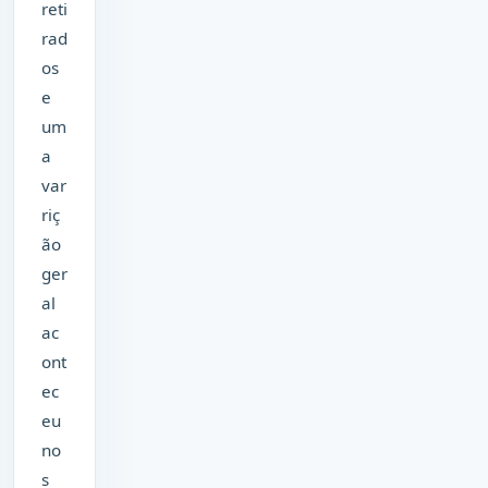
reti
rad
os
e
um
a
var
riç
ão
ger
al
ac
ont
ec
eu
no
s