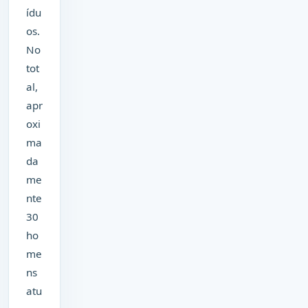
ídu
os.
No
tot
al,
apr
oxi
ma
da
me
nte
30
ho
me
ns
atu