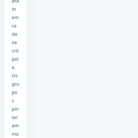
ara
m
em
ca
da
ne
cró
pol
e.
Os
gru
po
s
pin
tar
am
mu