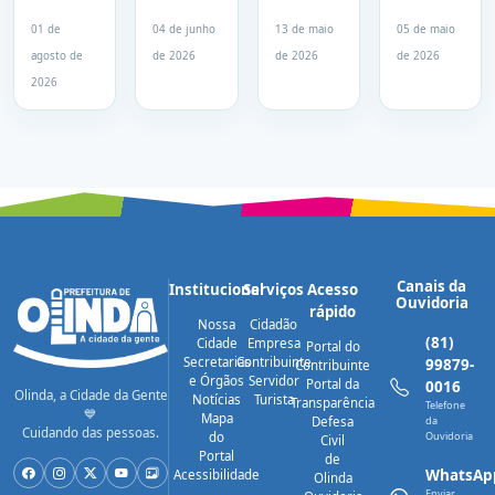
realiza
Olinda
Olinda
nas ruas
mutirão
amplia
intensifica
e Olinda
01 de
04 de junho
13 de maio
05 de maio
de
iluminação
limpeza
intensifica
agosto de
de 2026
de 2026
de 2026
capinação
em áreas
de
serviços
2026
e
de
canais
mesmo
raspagem
grande
para
com
na PE-15
circulação
reduzir
chuva
riscos de
nesta
alagamentos
terça (5)
Canais da
Institucional
Serviços
Acesso
Ouvidoria
rápido
Nossa
Cidadão
(81)
Cidade
Empresa
Portal do
Secretarias
Contribuinte
99879-
Contribuinte
e Órgãos
Servidor
Portal da
0016
Olinda, a Cidade da Gente
Notícias
Turista
Transparência
Telefone
💙
Mapa
Defesa
da
Cuidando das pessoas.
do
Ouvidoria
Civil
Portal
de
WhatsAp
Acessibilidade
Olinda
Enviar