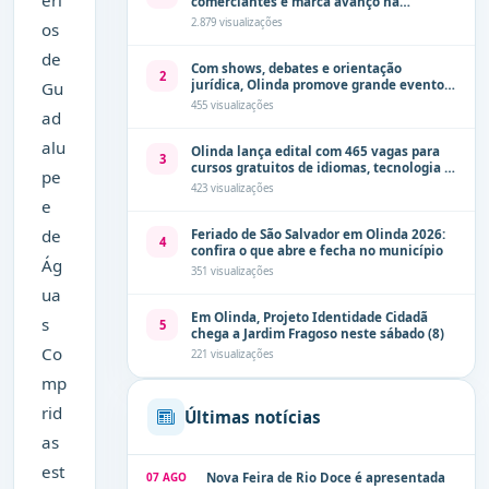
éri
comerciantes e marca avanço na
modernização dos espaços públicos de
2.879 visualizações
os
Olinda
de
Com shows, debates e orientação
2
jurídica, Olinda promove grande evento
Gu
de combate à violência contra a mulher
455 visualizações
ad
neste sábado (8)
alu
Olinda lança edital com 465 vagas para
3
cursos gratuitos de idiomas, tecnologia e
pe
comunicação
423 visualizações
e
de
Feriado de São Salvador em Olinda 2026:
4
confira o que abre e fecha no município
Ág
351 visualizações
ua
Em Olinda, Projeto Identidade Cidadã
s
5
chega a Jardim Fragoso neste sábado (8)
Co
221 visualizações
mp
rid
Últimas notícias
as
est
07 AGO
Nova Feira de Rio Doce é apresentada