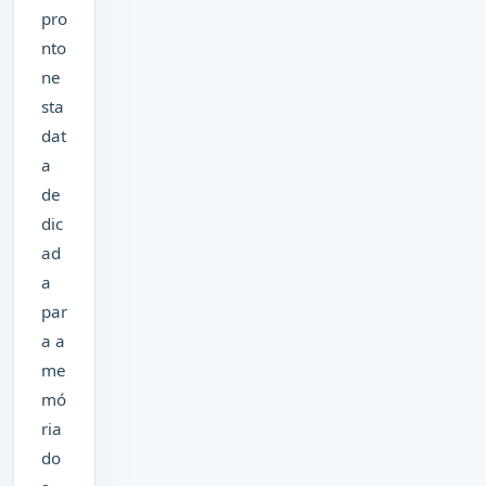
pro
nto
ne
sta
dat
a
de
dic
ad
a
par
a a
me
mó
ria
do