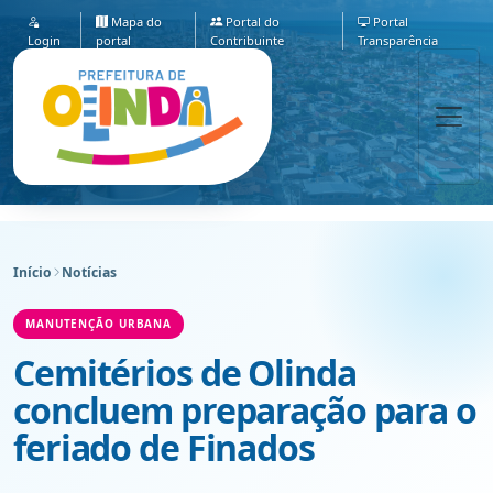
Mapa do
Portal do
Portal
Login
portal
Contribuinte
Transparência
Início
Notícias
MANUTENÇÃO URBANA
Cemitérios de Olinda
concluem preparação para o
feriado de Finados