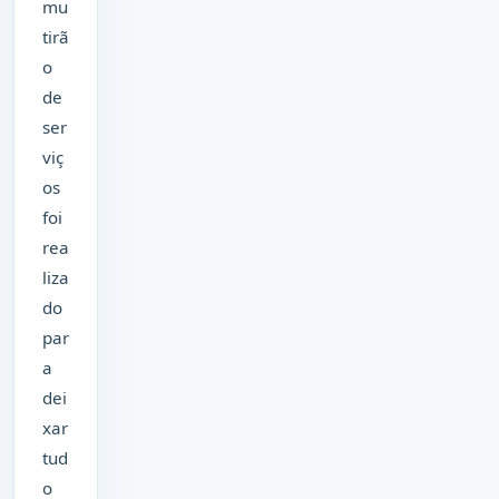
mu
tirã
o
de
ser
viç
os
foi
rea
liza
do
par
a
dei
xar
tud
o