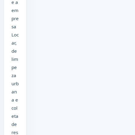
e a
em
pre
sa
Loc
ar,
de
lim
pe
za
urb
an
a e
col
eta
de
res