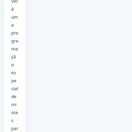
ver
á
um
a
pro
gra
ma
çã
o
es
pe
cial
de
mi
ssa
s
par