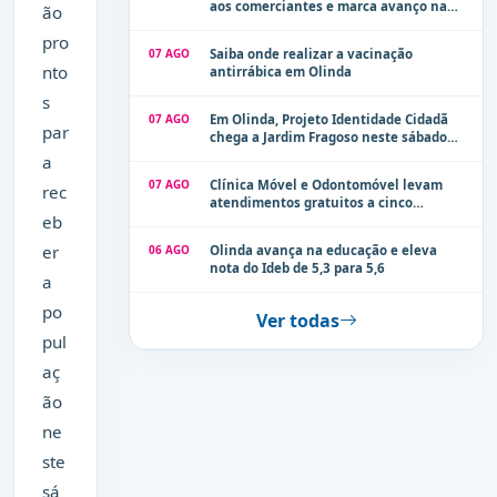
aos comerciantes e marca avanço na
ão
modernização dos espaços públicos de
pro
Olinda
07 AGO
Saiba onde realizar a vacinação
nto
antirrábica em Olinda
s
07 AGO
Em Olinda, Projeto Identidade Cidadã
par
chega a Jardim Fragoso neste sábado
(8)
a
07 AGO
Clínica Móvel e Odontomóvel levam
rec
atendimentos gratuitos a cinco
eb
localidades de Olinda na próxima
semana
er
06 AGO
Olinda avança na educação e eleva
nota do Ideb de 5,3 para 5,6
a
po
Ver todas
pul
aç
ão
ne
ste
sá