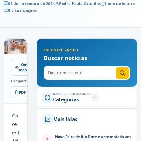
01 de novembro de 2024
Pedro Paulo Catonho
1 min de leitura
9 visualizações
ENCONTRE RÁPIDO
Buscar notícias
Ouvir
Digite o assunto
matéria
Compartilhe
PDF
Imprimir
NAVEGUE POR ASSUNTO
Categorias
Os
Mais lidas
ce
mit
Nova Feira de Rio Doce é apresentada aos
1