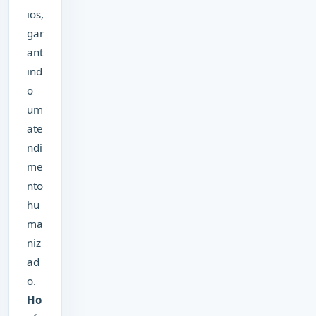
ios,
gar
ant
ind
o
um
ate
ndi
me
nto
hu
ma
niz
ad
o.
Ho