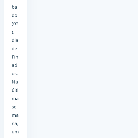
ba
do
(02
),
dia
de
Fin
ad
os.
Na
últi
ma
se
ma
na,
um