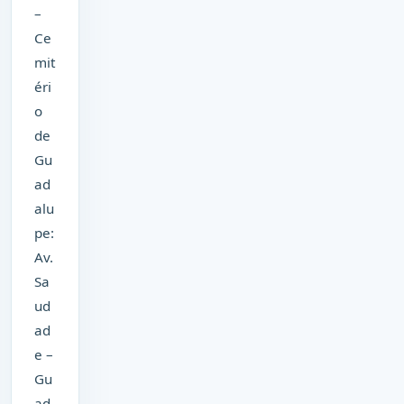
–
Ce
mit
éri
o
de
Gu
ad
alu
pe:
Av.
Sa
ud
ad
e –
Gu
ad