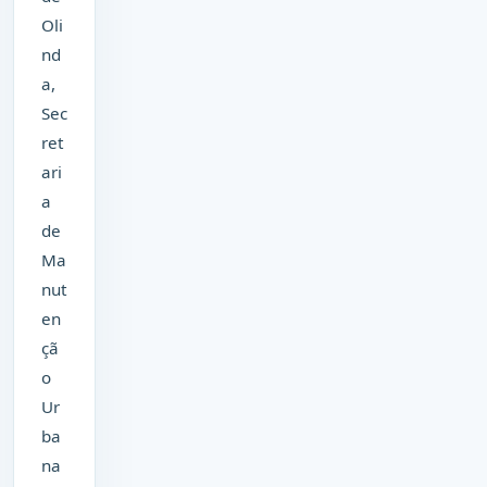
Oli
nd
a,
Sec
ret
ari
a
de
Ma
nut
en
çã
o
Ur
ba
na