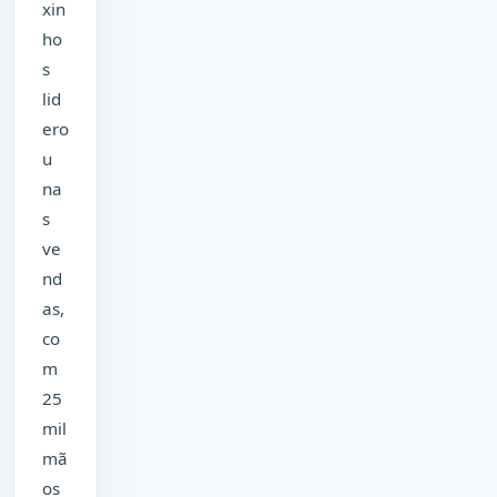
xin
ho
s
lid
ero
u
na
s
ve
nd
as,
co
m
25
mil
mã
os