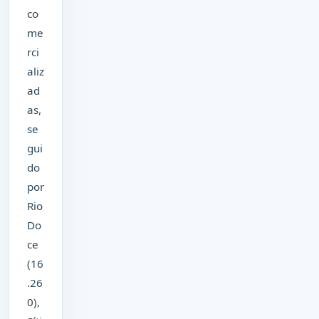
co
me
rci
aliz
ad
as,
se
gui
do
por
Rio
Do
ce
(16
.26
0),