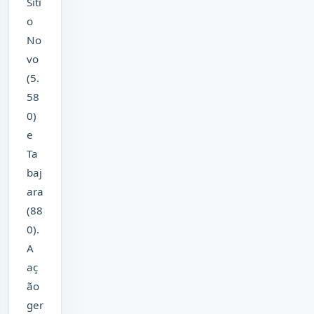
Síti
o
No
vo
(5.
58
0)
e
Ta
baj
ara
(88
0).
A
aç
ão
ger