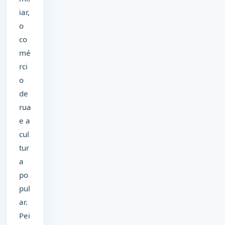
iar,
o
co
mé
rci
o
de
rua
e a
cul
tur
a
po
pul
ar.
Pei