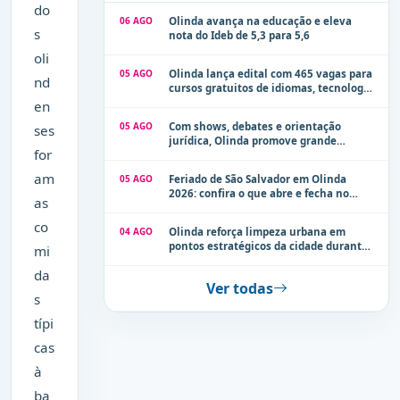
do
06 AGO
Olinda avança na educação e eleva
s
nota do Ideb de 5,3 para 5,6
oli
05 AGO
Olinda lança edital com 465 vagas para
nd
cursos gratuitos de idiomas, tecnologia
e comunicação
en
05 AGO
Com shows, debates e orientação
ses
jurídica, Olinda promove grande
for
evento de combate à violência contra a
mulher neste sábado (8)
am
05 AGO
Feriado de São Salvador em Olinda
2026: confira o que abre e fecha no
as
município
co
04 AGO
Olinda reforça limpeza urbana em
pontos estratégicos da cidade durante
mi
período de chuvas
da
Ver todas
s
típi
cas
à
ba