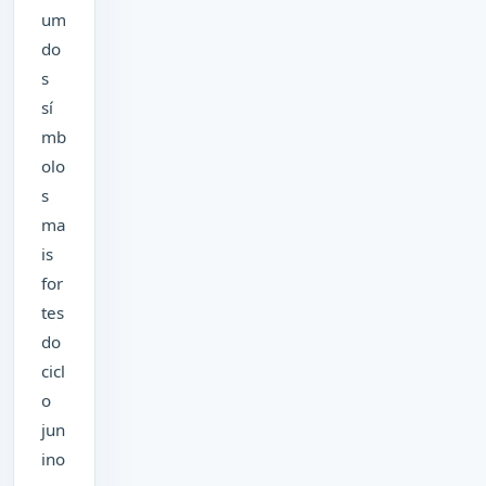
um
do
s
sí
mb
olo
s
ma
is
for
tes
do
cicl
o
jun
ino