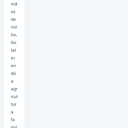
mã
os
de
mil
ho,
for
tal
ec
en
do
a
agr
icul
tur
a
fa
mil