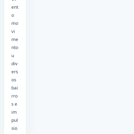
ent
o
mo
vi
me
nto
u
div
ers
os
bai
rro
s e
im
pul
sio