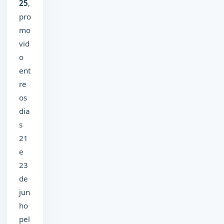
25
,
pro
mo
vid
o
ent
re
os
dia
s
21
e
23
de
jun
ho
pel