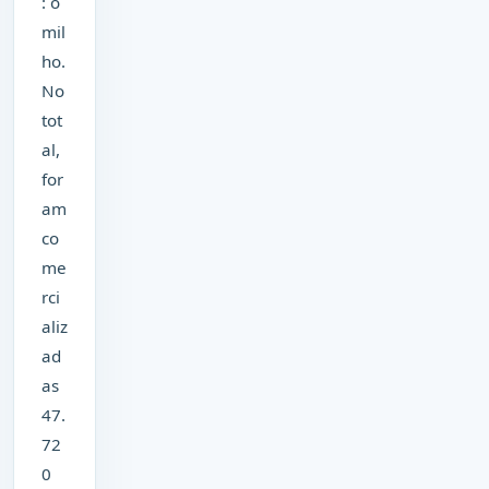
: o
mil
ho.
No
tot
al,
for
am
co
me
rci
aliz
ad
as
47.
72
0