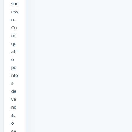
suc
ess
o.
Co
m
qu
atr
o
po
nto
s
de
ve
nd
a,
o
ev