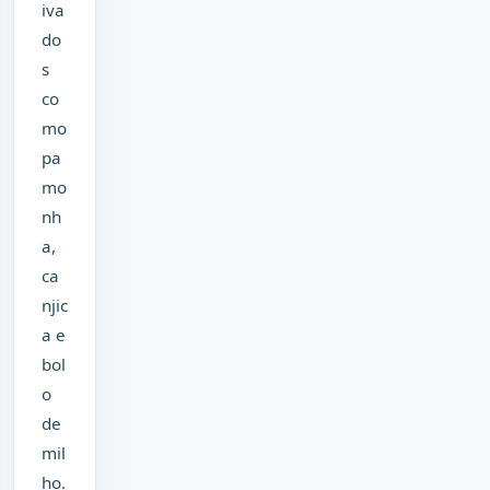
iva
do
s
co
mo
pa
mo
nh
a,
ca
njic
a e
bol
o
de
mil
ho.