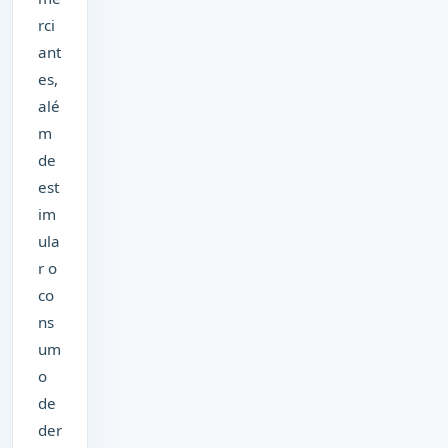
rci
ant
es,
alé
m
de
est
im
ula
r o
co
ns
um
o
de
der