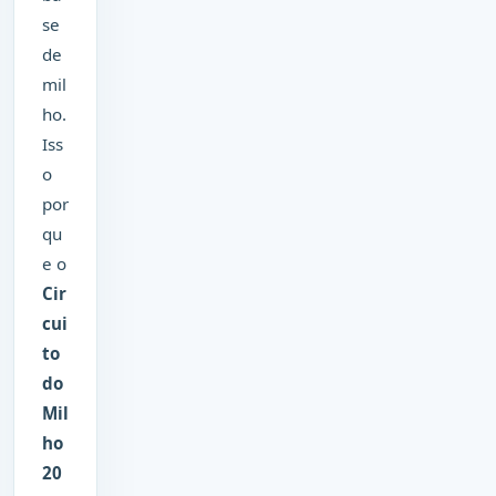
se
de
mil
ho.
Iss
o
por
qu
e o
Cir
cui
to
do
Mil
ho
20