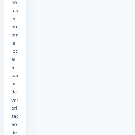
no
u a
ec
on
om
ia
loc
al
a
par
tir
da
val
ori
zaç
ão
de