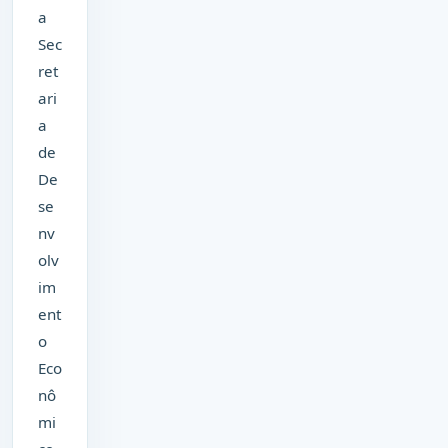
a
Sec
ret
ari
a
de
De
se
nv
olv
im
ent
o
Eco
nô
mi