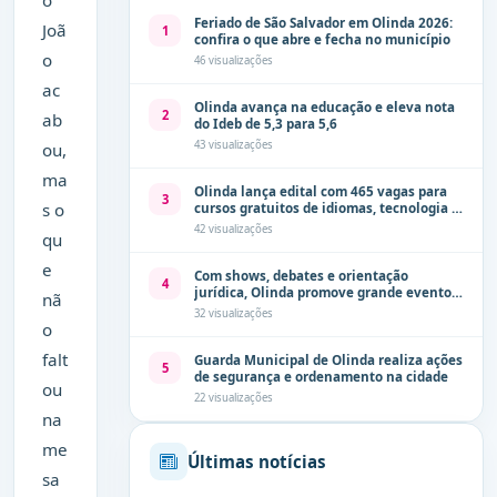
Feriado de São Salvador em Olinda 2026:
Joã
1
confira o que abre e fecha no município
o
46 visualizações
ac
Olinda avança na educação e eleva nota
2
ab
do Ideb de 5,3 para 5,6
43 visualizações
ou,
ma
Olinda lança edital com 465 vagas para
3
s o
cursos gratuitos de idiomas, tecnologia e
comunicação
42 visualizações
qu
e
Com shows, debates e orientação
4
jurídica, Olinda promove grande evento
nã
de combate à violência contra a mulher
32 visualizações
neste sábado (8)
o
falt
Guarda Municipal de Olinda realiza ações
5
de segurança e ordenamento na cidade
ou
22 visualizações
na
me
Últimas notícias
sa