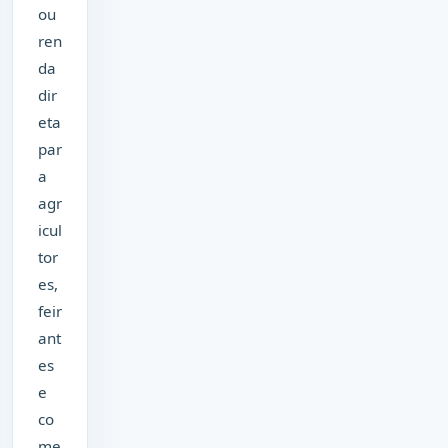
ou
ren
da
dir
eta
par
a
agr
icul
tor
es,
feir
ant
es
e
co
me