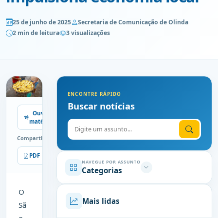
25 de junho de 2025
Secretaria de Comunicação de Olinda
2 min de leitura
3 visualizações
ENCONTRE RÁPIDO
Buscar notícias
Ouvir
matéria
Digite o assunto
Compartilhe
PDF
Imprimir
NAVEGUE POR ASSUNTO
Categorias
O
Mais lidas
Sã
o