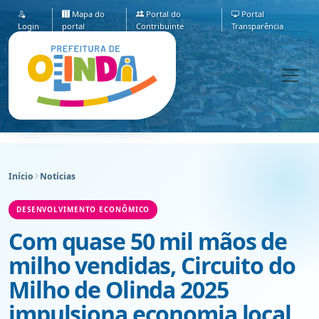
Mapa do
Portal do
Portal
Login
portal
Contribuinte
Transparência
Início
Notícias
DESENVOLVIMENTO ECONÔMICO
Com quase 50 mil mãos de
milho vendidas, Circuito do
Milho de Olinda 2025
impulsiona economia local