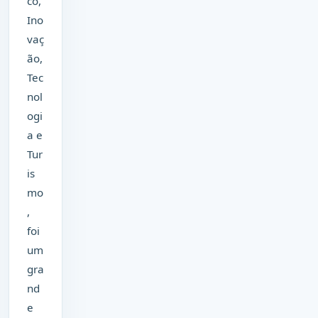
co,
Ino
vaç
ão,
Tec
nol
ogi
a e
Tur
is
mo
,
foi
um
gra
nd
e