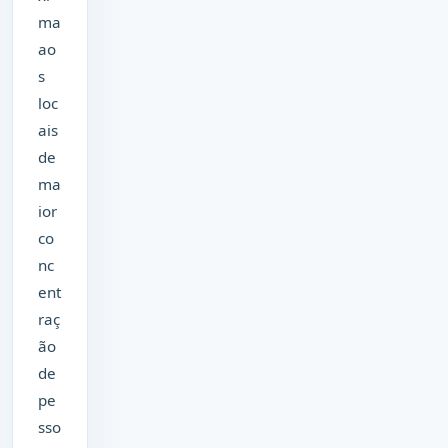
ma
ao
s
loc
ais
de
ma
ior
co
nc
ent
raç
ão
de
pe
sso