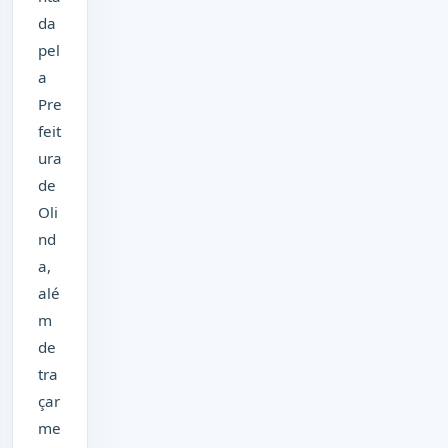
da
pel
a
Pre
feit
ura
de
Oli
nd
a,
alé
m
de
tra
çar
me