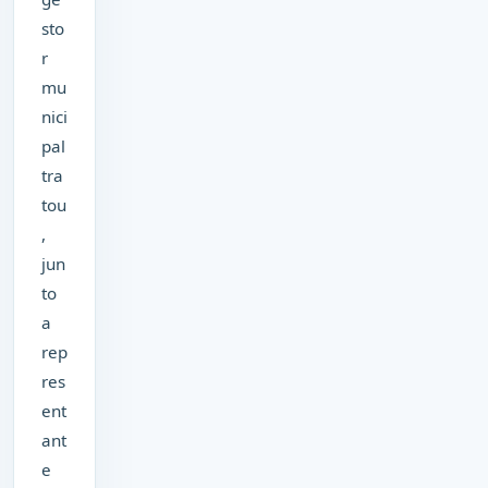
sto
r
mu
nici
pal
tra
tou
,
jun
to
a
rep
res
ent
ant
e