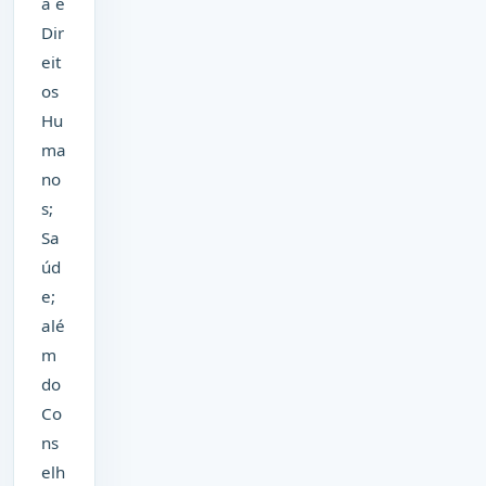
a e
Dir
eit
os
Hu
ma
no
s;
Sa
úd
e;
alé
m
do
Co
ns
elh