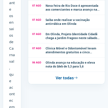
ant
07 AGO
Nova Feira de Rio Doce é apresentada
e
aos comerciantes e marca avanço na
modernização dos espaços públicos de
os
Olinda
07 AGO
Saiba onde realizar a vacinação
en
antirrábica em Olinda
sai
07 AGO
Em Olinda, Projeto Identidade Cidadã
os
chega a Jardim Fragoso neste sábado
de
(8)
Ca
07 AGO
Clínica Móvel e Odontomóvel levam
atendimentos gratuitos a cinco
rna
localidades de Olinda na próxima
semana
val
06 AGO
Olinda avança na educação e eleva
nota do Ideb de 5,3 para 5,6
,
qu
Ver todas
e
ac
ont
ec
em