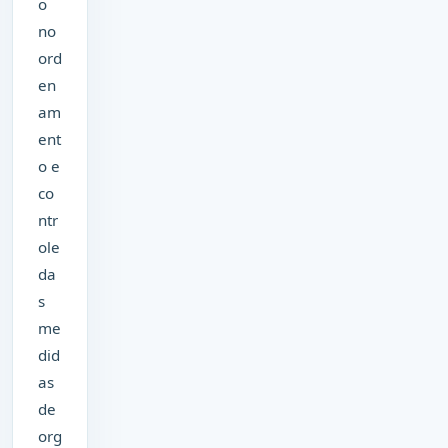
o
no
ord
en
am
ent
o e
co
ntr
ole
da
s
me
did
as
de
org