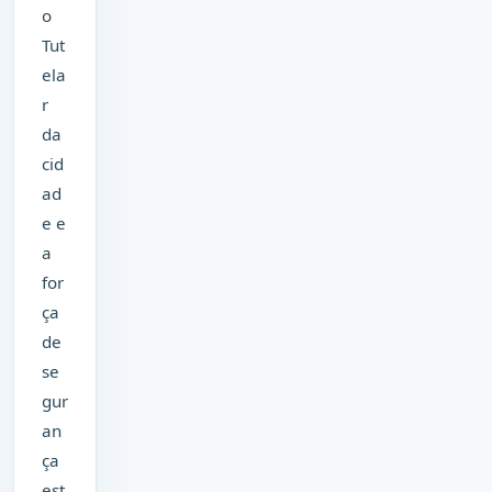
o
Tut
ela
r
da
cid
ad
e e
a
for
ça
de
se
gur
an
ça
est