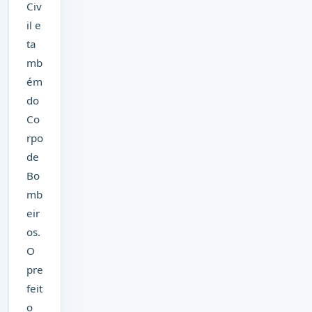
Civ
il e
ta
mb
ém
do
Co
rpo
de
Bo
mb
eir
os.
O
pre
feit
o