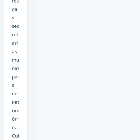
res
da
s
sec
ret
ari
as
mu
nici
pai
s
de
Pat
rim
ôni
o,
Cul