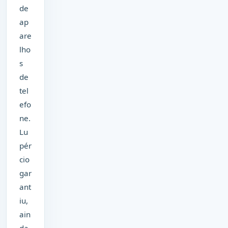
de
ap
are
lho
s
de
tel
efo
ne.
Lu
pér
cio
gar
ant
iu,
ain
da,