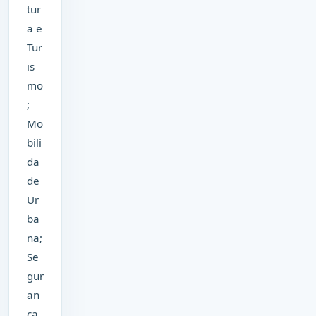
tur
a e
Tur
is
mo
;
Mo
bili
da
de
Ur
ba
na;
Se
gur
an
ça