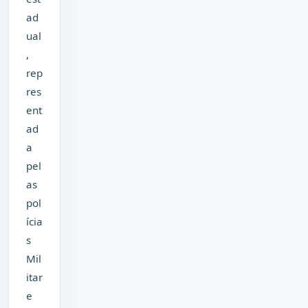
ad
ual
,
rep
res
ent
ad
a
pel
as
pol
ícia
s
Mil
itar
e