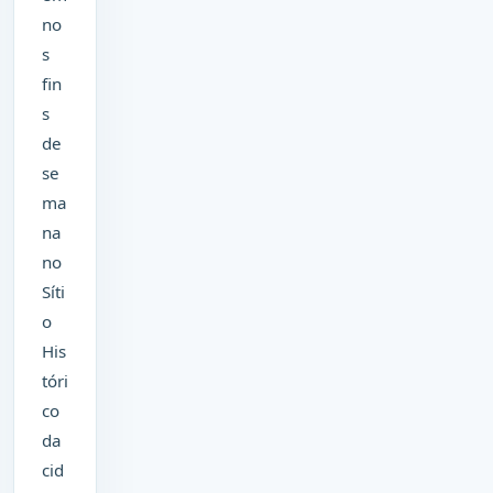
no
s
fin
s
de
se
ma
na
no
Síti
o
His
tóri
co
da
cid