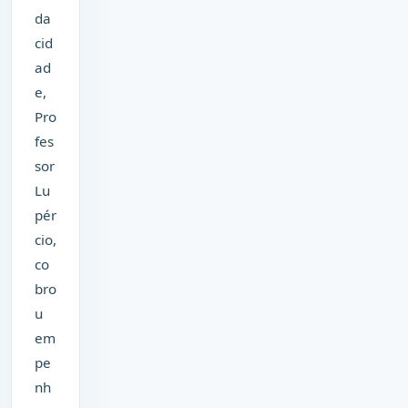
da
cid
ad
e,
Pro
fes
sor
Lu
pér
cio,
co
bro
u
em
pe
nh