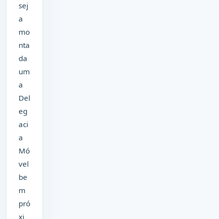
sej
a
mo
nta
da
um
a
Del
eg
aci
a
Mó
vel
be
m
pró
xi