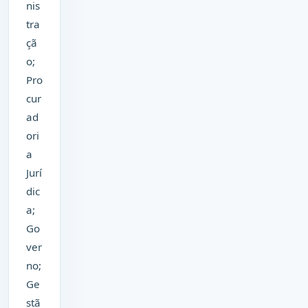
nis
tra
çã
o;
Pro
cur
ad
ori
a
Jurí
dic
a;
Go
ver
no;
Ge
stã