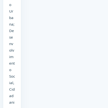
o
Ur
ba
na;
De
se
nv
olv
im
ent
o
Soc
ial,
Cid
ad
ani