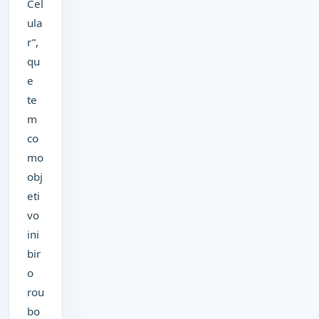
Cel
ula
r”,
qu
e
te
m
co
mo
obj
eti
vo
ini
bir
o
rou
bo