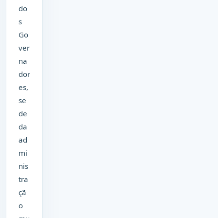
do
s
Go
ver
na
dor
es,
se
de
da
ad
mi
nis
tra
çã
o