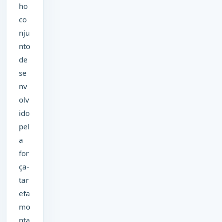
ho
co
nju
nto
de
se
nv
olv
ido
pel
a
for
ça-
tar
efa
mo
nta