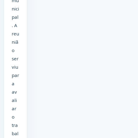
mu
nici
pal
. A
reu
niã
o
ser
viu
par
a
av
ali
ar
o
tra
bal