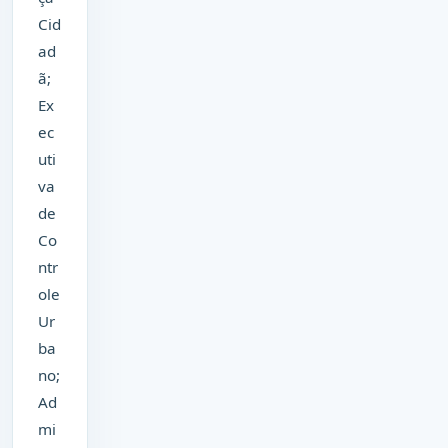
Cid
ad
ã;
Ex
ec
uti
va
de
Co
ntr
ole
Ur
ba
no;
Ad
mi