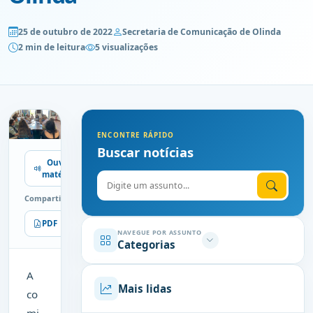
25 de outubro de 2022
Secretaria de Comunicação de Olinda
2 min de leitura
5 visualizações
ENCONTRE RÁPIDO
Buscar notícias
Ouvir
matéria
Digite o assunto
Compartilhe
PDF
Imprimir
NAVEGUE POR ASSUNTO
Categorias
A
Mais lidas
co
mi