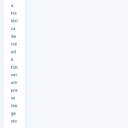
a
his
tóri
ca
da
cid
ad
e.
Esti
ver
am
pre
se
nte
ge
sto