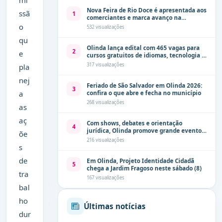
Nova Feira de Rio Doce é apresentada aos
ssã
1
comerciantes e marca avanço na
modernização dos espaços públicos de
o
532 visualizações
Olinda
qu
Olinda lança edital com 465 vagas para
2
e
cursos gratuitos de idiomas, tecnologia e
comunicação
317 visualizações
pla
nej
Feriado de São Salvador em Olinda 2026:
3
a
confira o que abre e fecha no município
268 visualizações
as
aç
Com shows, debates e orientação
4
jurídica, Olinda promove grande evento
õe
de combate à violência contra a mulher
216 visualizações
neste sábado (8)
s
de
Em Olinda, Projeto Identidade Cidadã
5
chega a Jardim Fragoso neste sábado (8)
tra
167 visualizações
bal
ho
Últimas notícias
dur