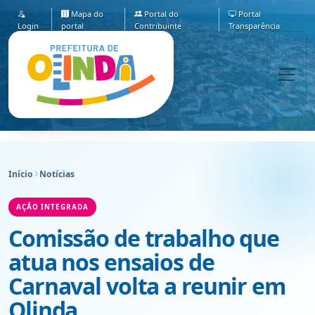
Mapa do
Portal do
Portal
Login
portal
Contribuinte
Transparência
Início
Notícias
AÇÃO INTEGRADA
Comissão de trabalho que
atua nos ensaios de
Carnaval volta a reunir em
Olinda