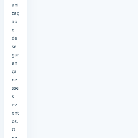
ani
zaç
ão
e
de
se
gur
an
ça
ne
sse
s
ev
ent
os.
O
ge