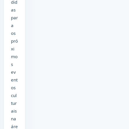
did
as
par
a
os
pró
xi
mo
s
ev
ent
os
cul
tur
ais
na
áre