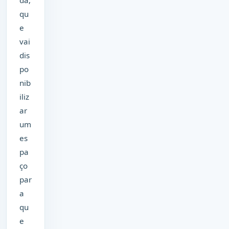
qu
e
vai
dis
po
nib
iliz
ar
um
es
pa
ço
par
a
qu
e