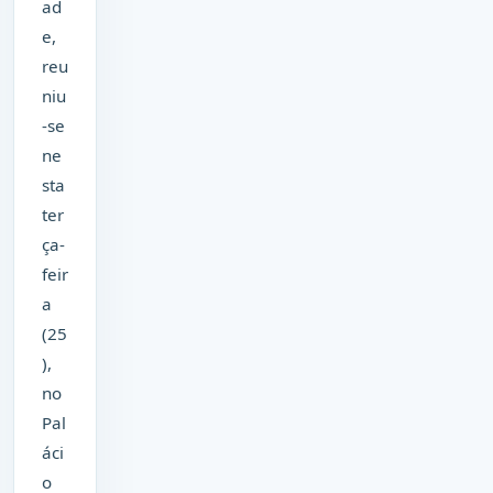
ad
e,
reu
niu
-se
ne
sta
ter
ça-
feir
a
(25
),
no
Pal
áci
o