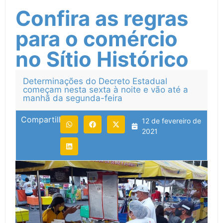
Confira as regras
para o comércio
no Sítio Histórico
Determinações do Decreto Estadual
começam nesta sexta à noite e vão até a
manhã da segunda-feira
Compartilhe:
12 de fevereiro de
2021