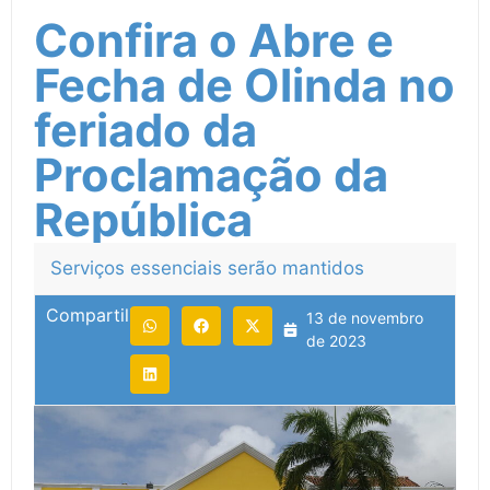
Confira o Abre e
Fecha de Olinda no
feriado da
Proclamação da
República
Serviços essenciais serão mantidos
Compartilhe:
13 de novembro
de 2023