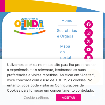
Home
Secretarias
e Órgãos
Mapa
do
portal
Utilizamos cookies no nosso site para lhe proporcionar
Ouvidoria
a experiência mais relevante, lembrando as suas
Municipal
preferências e visitas repetidas. Ao clicar em “Aceitar”,
você concorda com o uso de TODOS os cookies. No
entanto, você pode visitar as Configurações de
Cookies para fornecer um consentimento controlado.
© 2025 - Todos os direitos reservados - Prefeitura de Olinda /
Portal desenvolvido e atualizado pela Secretaria de
Comunicação
Cookie settings
ACEITAR