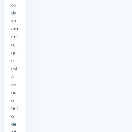
ca
da
str
am
ent
o,
qu
e
est
á
se
nd
o
feit
o
de