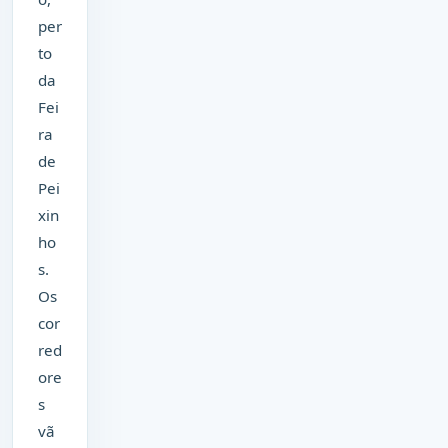
per
to
da
Fei
ra
de
Pei
xin
ho
s.
Os
cor
red
ore
s
vã