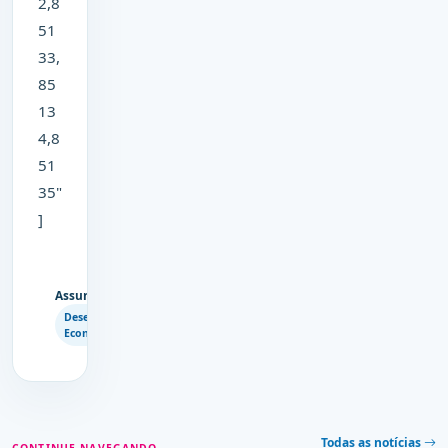
2,8
51
33,
85
13
4,8
51
35"
]
Assuntos
Copiar
Desenvolvimento
link
Econômico
Todas as notícias