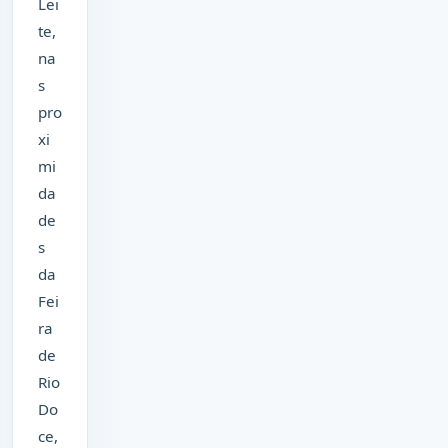
Lei
te,
na
s
pro
xi
mi
da
de
s
da
Fei
ra
de
Rio
Do
ce,