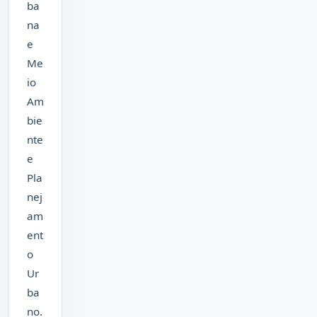
ba
na
e
Me
io
Am
bie
nte
e
Pla
nej
am
ent
o
Ur
ba
no.