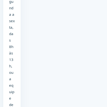
gu
nd
a a
sex
ta,
da
s
8h
às
13
h,
ou
a
eq
uip
e
de