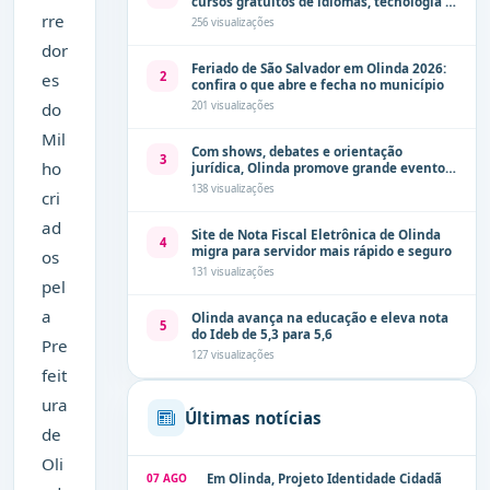
cursos gratuitos de idiomas, tecnologia e
comunicação
rre
256 visualizações
dor
Feriado de São Salvador em Olinda 2026:
2
es
confira o que abre e fecha no município
201 visualizações
do
Mil
Com shows, debates e orientação
3
ho
jurídica, Olinda promove grande evento
de combate à violência contra a mulher
138 visualizações
cri
neste sábado (8)
ad
Site de Nota Fiscal Eletrônica de Olinda
4
migra para servidor mais rápido e seguro
os
131 visualizações
pel
a
Olinda avança na educação e eleva nota
5
do Ideb de 5,3 para 5,6
Pre
127 visualizações
feit
ura
Últimas notícias
de
Oli
07 AGO
Em Olinda, Projeto Identidade Cidadã