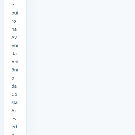
e
out
ro
na
Av
eni
da
Ant
ôni
o
da
Co
sta
Az
ev
ed
o,