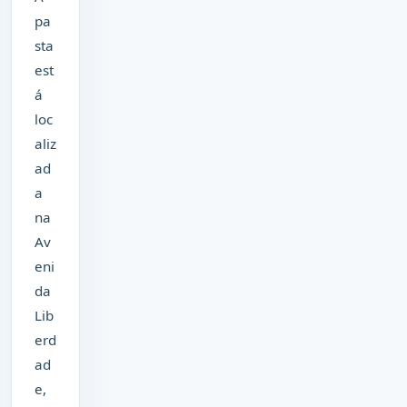
pa
sta
est
á
loc
aliz
ad
a
na
Av
eni
da
Lib
erd
ad
e,