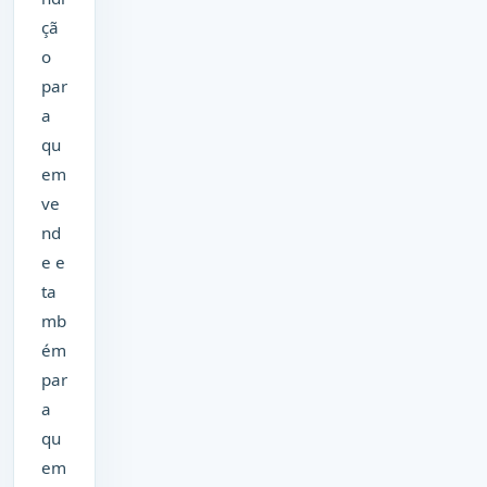
çã
o
par
a
qu
em
ve
nd
e e
ta
mb
ém
par
a
qu
em