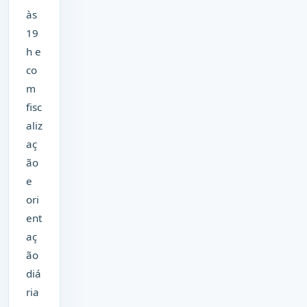
às
19
h e
co
m
fisc
aliz
aç
ão
e
ori
ent
aç
ão
diá
ria