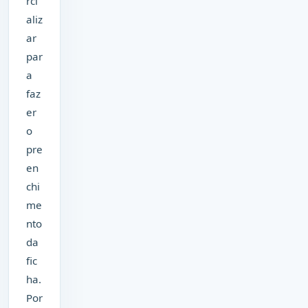
rci
aliz
ar
par
a
faz
er
o
pre
en
chi
me
nto
da
fic
ha.
Por