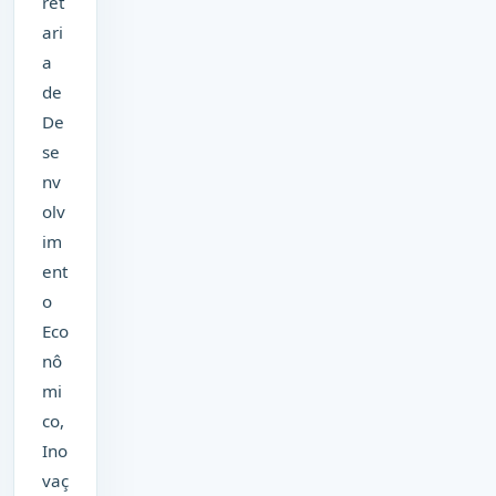
ret
ari
a
de
De
se
nv
olv
im
ent
o
Eco
nô
mi
co,
Ino
vaç