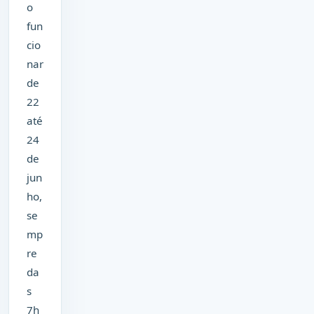
o
fun
cio
nar
de
22
até
24
de
jun
ho,
se
mp
re
da
s
7h