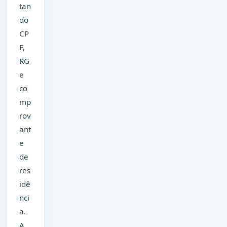
tan
do
CP
F,
RG
e
co
mp
rov
ant
e
de
res
idê
nci
a.
A