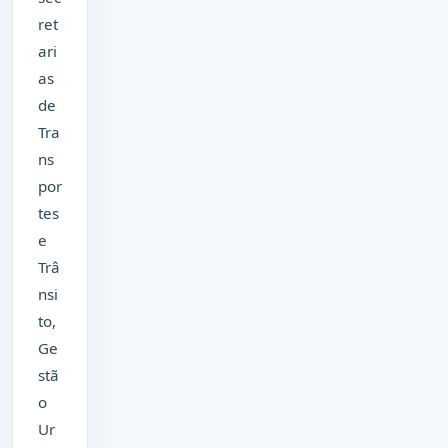
ret
ari
as
de
Tra
ns
por
tes
e
Trâ
nsi
to,
Ge
stã
o
Ur