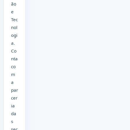
ão
e
Tec
nol
ogi
a.
Co
nta
co
m
a
par
cer
ia
da
s
sec