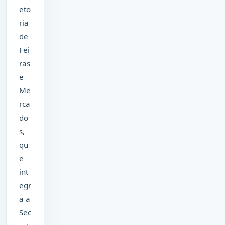
eto
ria
de
Fei
ras
e
Me
rca
do
s,
qu
e
int
egr
a a
Sec