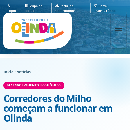
Mapa do
Portal do
Portal
Login
portal
Contribuinte
Transparência
Início
Notícias
DESENVOLVIMENTO ECONÔMICO
Corredores do Milho
começam a funcionar em
Olinda