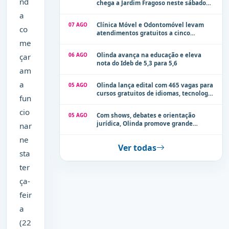
nd
chega a Jardim Fragoso neste sábado
(8)
a
07 AGO
Clínica Móvel e Odontomóvel levam
co
atendimentos gratuitos a cinco
localidades de Olinda na próxima
me
semana
06 AGO
Olinda avança na educação e eleva
çar
nota do Ideb de 5,3 para 5,6
am
a
05 AGO
Olinda lança edital com 465 vagas para
cursos gratuitos de idiomas, tecnologia
fun
e comunicação
cio
05 AGO
Com shows, debates e orientação
jurídica, Olinda promove grande
nar
evento de combate à violência contra a
ne
mulher neste sábado (8)
Ver todas
sta
ter
ça-
feir
a
(22