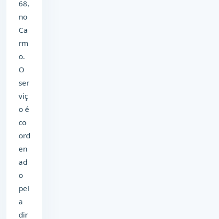
68,
no
Ca
rm
o.
O
ser
viç
o é
co
ord
en
ad
o
pel
a
dir