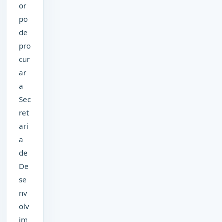
or
po
de
pro
cur
ar
a
Sec
ret
ari
a
de
De
se
nv
olv
im