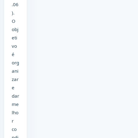
.06
).
O
obj
eti
vo
é
org
ani
zar
e
dar
me
lho
r
co
ndi