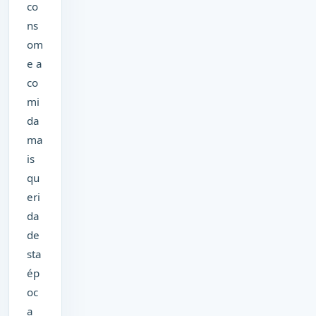
co
ns
om
e a
co
mi
da
ma
is
qu
eri
da
de
sta
ép
oc
a