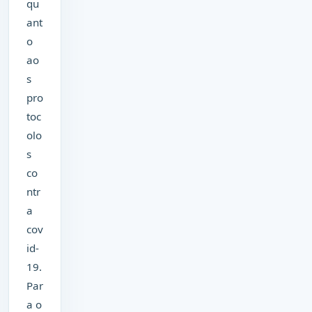
qu
ant
o
ao
s
pro
toc
olo
s
co
ntr
a
cov
id-
19.
Par
a o