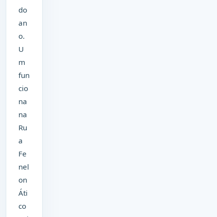
do
an
o.
U
m
fun
cio
na
na
Ru
a
Fe
nel
on
Áti
co