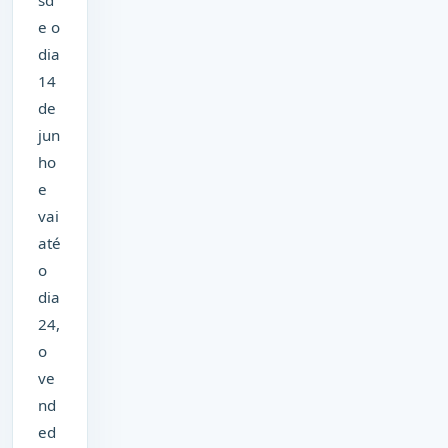
sd
e o
dia
14
de
jun
ho
e
vai
até
o
dia
24,
o
ve
nd
ed