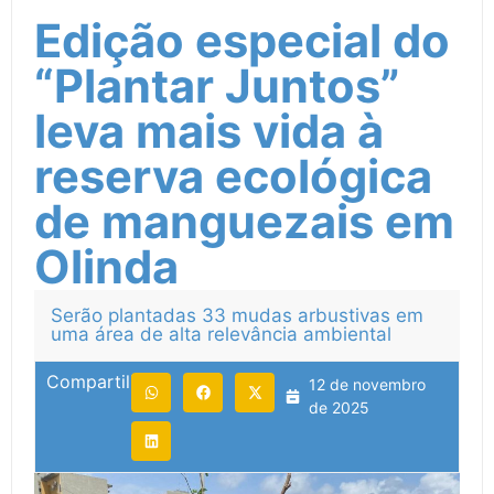
Edição especial do
“Plantar Juntos”
leva mais vida à
reserva ecológica
de manguezais em
Olinda
Serão plantadas 33 mudas arbustivas em
uma área de alta relevância ambiental
Compartilhe:
12 de novembro
de 2025