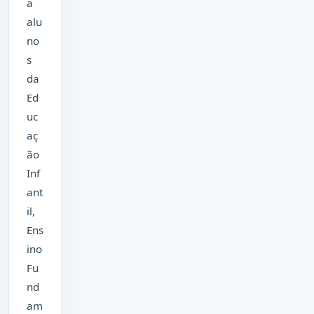
a
alu
no
s
da
Ed
uc
aç
ão
Inf
ant
il,
Ens
ino
Fu
nd
am