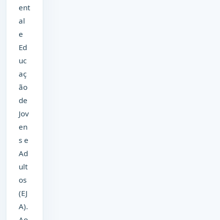
ent
al
e
Ed
uc
aç
ão
de
Jov
en
s e
Ad
ult
os
(EJ
A).
Ao