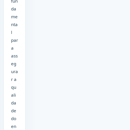
fun
da
me
nta
l
par
a
ass
eg
ura
r a
qu
ali
da
de
do
en