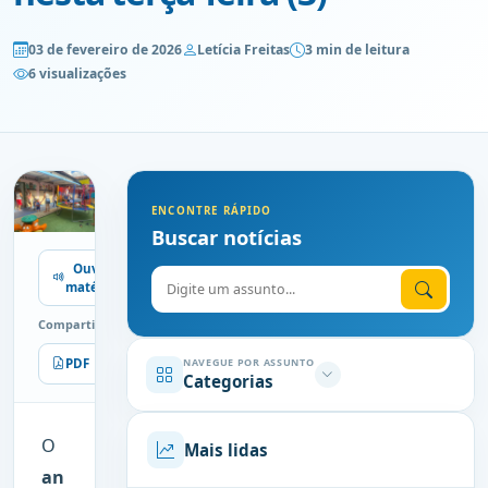
03 de fevereiro de 2026
Letícia Freitas
3 min de leitura
6 visualizações
ENCONTRE RÁPIDO
Buscar notícias
Ouvir
Digite o assunto
matéria
Compartilhe
PDF
Imprimir
NAVEGUE POR ASSUNTO
Categorias
O
Mais lidas
an