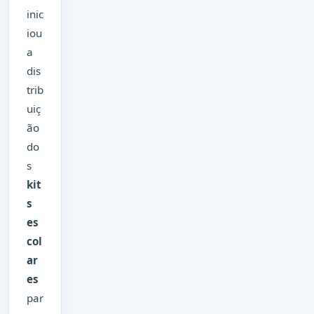
inic
iou
a
dis
trib
uiç
ão
do
s
kit
s
es
col
ar
es
par