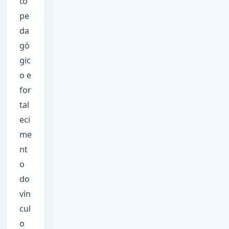
to
pe
da
gó
gic
o e
for
tal
eci
me
nt
o
do
vín
cul
o