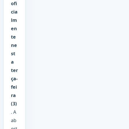
ofi
cia
lm
en
te
ne
st
a
ter
ça-
fei
ra
(3)
. A
ab
ert