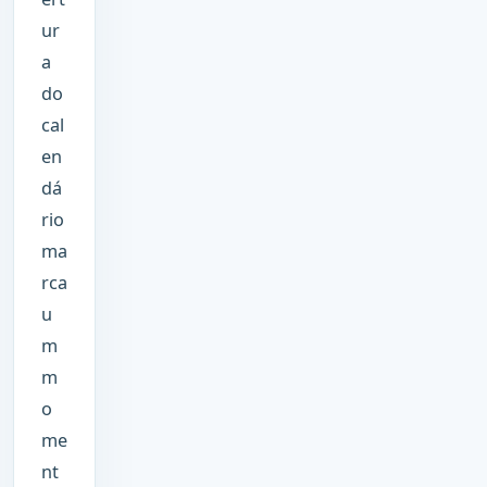
ur
a
do
cal
en
dá
rio
ma
rca
u
m
m
o
me
nt