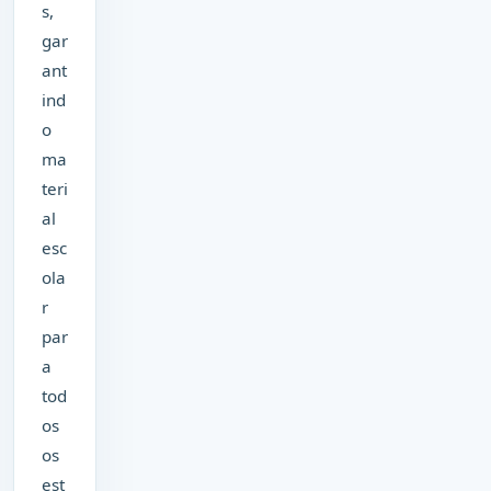
s,
gar
ant
ind
o
ma
teri
al
esc
ola
r
par
a
tod
os
os
est