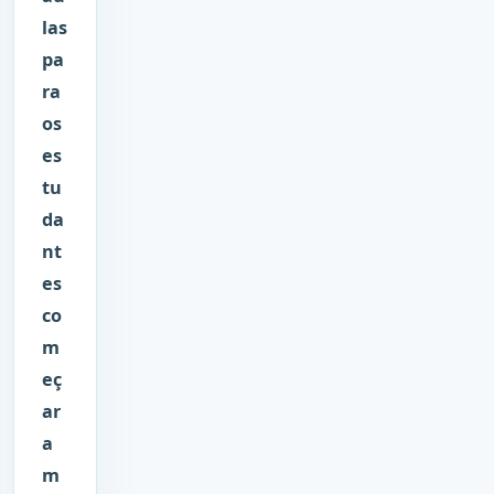
las
pa
ra
os
es
tu
da
nt
es
co
m
eç
ar
a
m