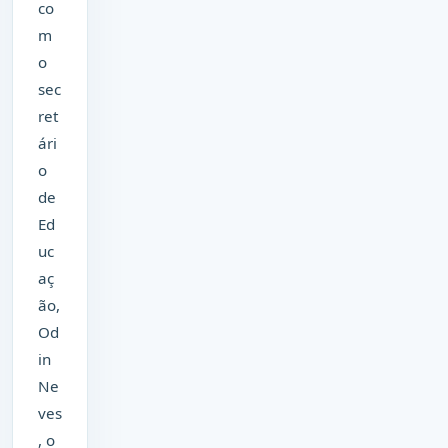
co
m
o
sec
ret
ári
o
de
Ed
uc
aç
ão,
Od
in
Ne
ves
, o