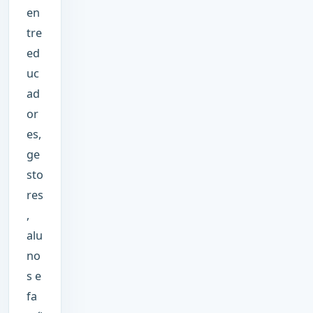
en
tre
ed
uc
ad
or
es,
ge
sto
res
,
alu
no
s e
fa