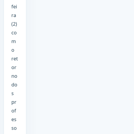
fei
ra
(2)
co
m
o
ret
or
no
do
s
pr
of
es
so