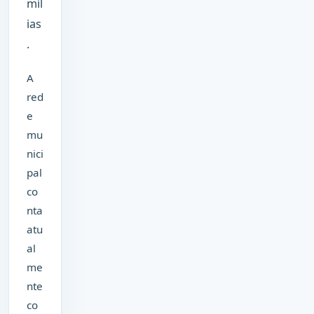
míl
ias
.
A
red
e
mu
nici
pal
co
nta
atu
al
me
nte
co