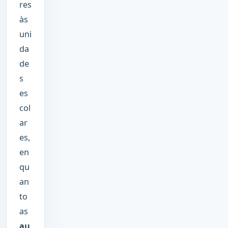
res
às
uni
da
de
s
es
col
ar
es,
en
qu
an
to
as
au