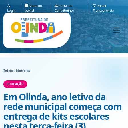
Mapa do
Portal do
Portal
Login
portal
Contribuinte
Transparência
Início
Notícias
EDUCAÇÃO
Em Olinda, ano letivo da
rede municipal começa com
entrega de kits escolares
nesta terça-feira (3)