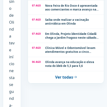
sin
07 AGO
Nova Feira de Rio Doce é apresentada
o
aos comerciantes e marca avanço na
modernização dos espaços públicos de
de
Olinda
07 AGO
Saiba onde realizar a vacinação
Oli
antirrábica em Olinda
nd
07 AGO
Em Olinda, Projeto Identidade Cidadã
a
chega a Jardim Fragoso neste sábado
(8)
tev
07 AGO
Clínica Móvel e Odontomóvel levam
e
atendimentos gratuitos a cinco
localidades de Olinda na próxima
iní
semana
06 AGO
Olinda avança na educação e eleva
cio
nota do Ideb de 5,3 para 5,6
ne
Ver todas
sta
se
gu
nd
a-