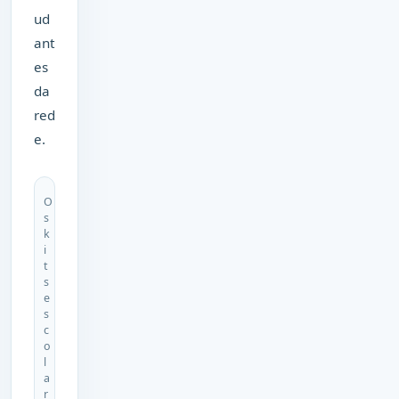
ud
ant
es
da
red
e.
O
s
k
i
t
s
e
s
c
o
l
a
r