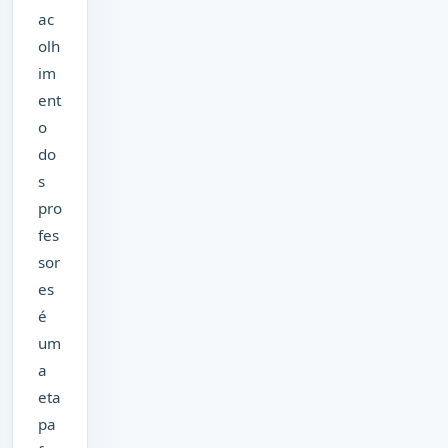
ac
olh
im
ent
o
do
s
pro
fes
sor
es
é
um
a
eta
pa