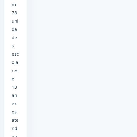
m
78
uni
da
de
s
esc
ola
res
e
13
an
ex
os,
ate
nd
en