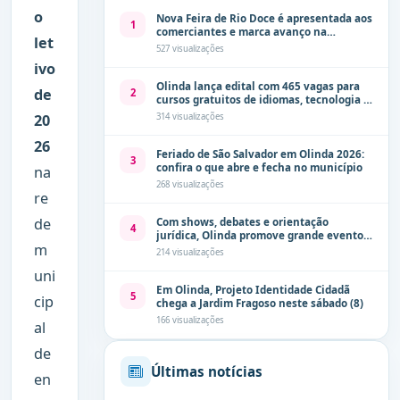
o
Nova Feira de Rio Doce é apresentada aos
1
comerciantes e marca avanço na
let
modernização dos espaços públicos de
527 visualizações
Olinda
ivo
Olinda lança edital com 465 vagas para
de
2
cursos gratuitos de idiomas, tecnologia e
comunicação
20
314 visualizações
26
Feriado de São Salvador em Olinda 2026:
3
confira o que abre e fecha no município
na
268 visualizações
re
de
Com shows, debates e orientação
4
jurídica, Olinda promove grande evento
m
de combate à violência contra a mulher
214 visualizações
neste sábado (8)
uni
Em Olinda, Projeto Identidade Cidadã
5
cip
chega a Jardim Fragoso neste sábado (8)
166 visualizações
al
de
Últimas notícias
en