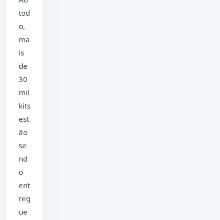
tod
o,
ma
is
de
30
mil
kits
est
ão
se
nd
o
ent
reg
ue