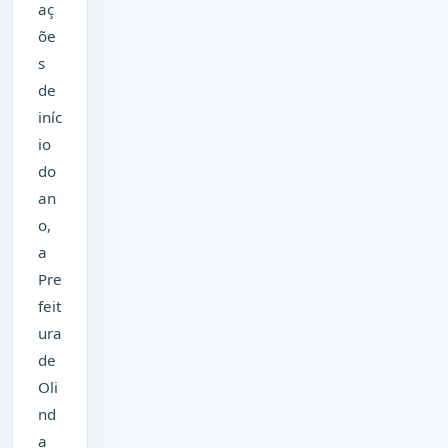
aç
õe
s
de
iníc
io
do
an
o,
a
Pre
feit
ura
de
Oli
nd
a