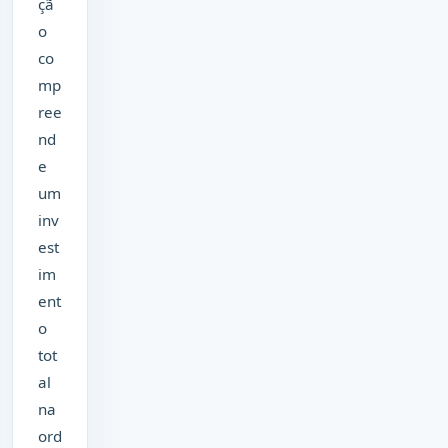
çã
o
co
mp
ree
nd
e
um
inv
est
im
ent
o
tot
al
na
ord