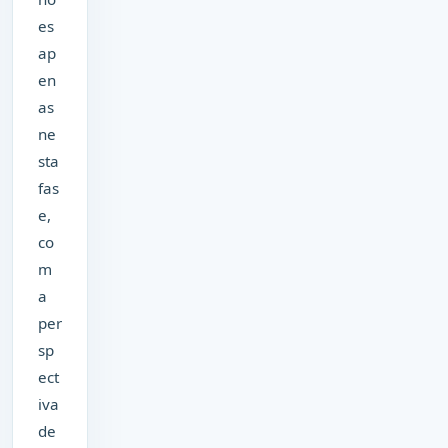
es
ap
en
as
ne
sta
fas
e,
co
m
a
per
sp
ect
iva
de