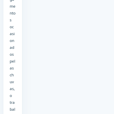
me
nto
s
oc
asi
on
ad
os
pel
as
ch
uv
as,
o
tra
bal