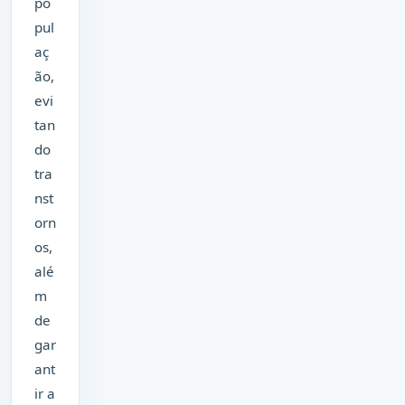
po
pul
aç
ão,
evi
tan
do
tra
nst
orn
os,
alé
m
de
gar
ant
ir a