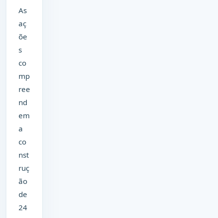
As
aç
õe
s
co
mp
ree
nd
em
a
co
nst
ruç
ão
de
24