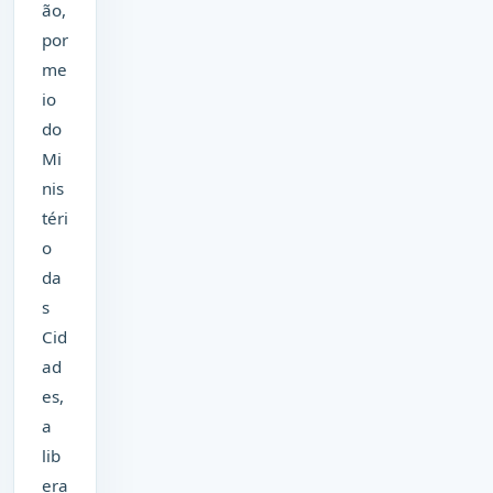
ão,
por
me
io
do
Mi
nis
téri
o
da
s
Cid
ad
es,
a
lib
era