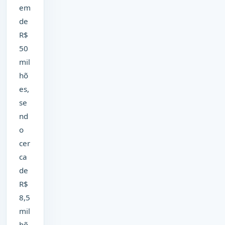
em
de
R$
50
mil
hõ
es,
se
nd
o
cer
ca
de
R$
8,5
mil
hõ