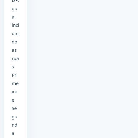
gu
a,
incl
uin
do
as
rua
s
Pri
me
ira
e
Se
gu
nd
a