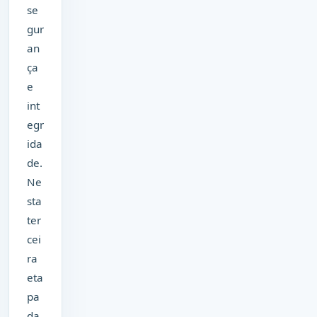
se
gur
an
ça
e
int
egr
ida
de.
Ne
sta
ter
cei
ra
eta
pa
da