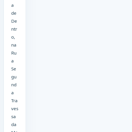
a
de
De
ntr
o,
na
Ru
a
Se
gu
nd
a
Tra
ves
sa
da