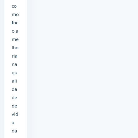
co
mo
foc
o a
me
lho
ria
na
qu
ali
da
de
de
vid
a
da