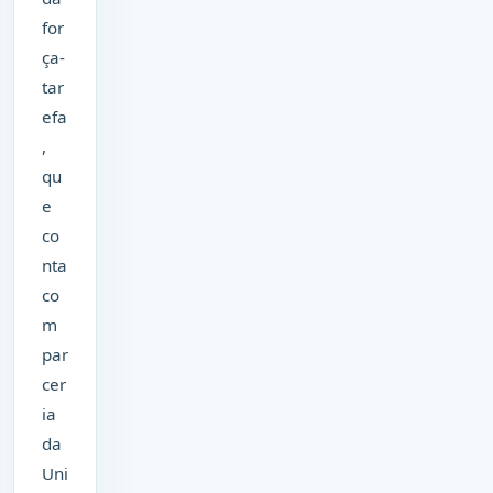
for
ça-
tar
efa
,
qu
e
co
nta
co
m
par
cer
ia
da
Uni