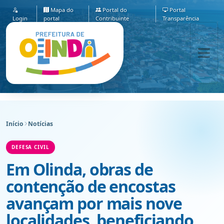
Mapa do
Portal do
Portal
Login
portal
Contribuinte
Transparência
Início
Notícias
DEFESA CIVIL
Em Olinda, obras de
contenção de encostas
avançam por mais nove
localidades, beneficiando