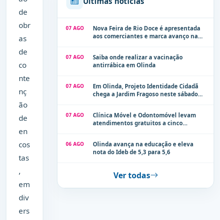
Últimas notícias
de
obr
07 AGO
Nova Feira de Rio Doce é apresentada
aos comerciantes e marca avanço na
as
modernização dos espaços públicos de
de
Olinda
07 AGO
Saiba onde realizar a vacinação
co
antirrábica em Olinda
nte
07 AGO
Em Olinda, Projeto Identidade Cidadã
nç
chega a Jardim Fragoso neste sábado
(8)
ão
07 AGO
Clínica Móvel e Odontomóvel levam
de
atendimentos gratuitos a cinco
en
localidades de Olinda na próxima
semana
cos
06 AGO
Olinda avança na educação e eleva
nota do Ideb de 5,3 para 5,6
tas
,
Ver todas
em
div
ers