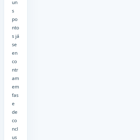
un
s
po
nto
s já
se
en
co
ntr
am
em
fas
e
de
co
ncl
us