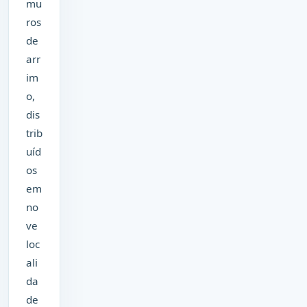
mu
ros
de
arr
im
o,
dis
trib
uíd
os
em
no
ve
loc
ali
da
de