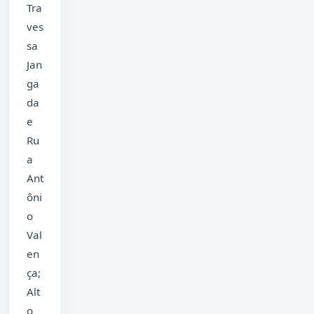
Tra
ves
sa
Jan
ga
da
e
Ru
a
Ant
ôni
o
Val
en
ça;
Alt
o