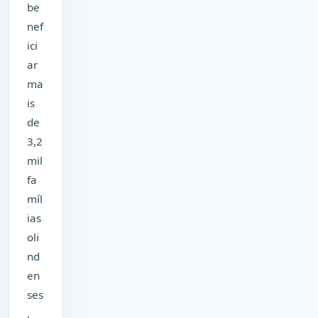
be
nef
ici
ar
ma
is
de
3,2
mil
fa
míl
ias
oli
nd
en
ses
.