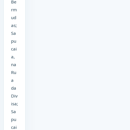
Be
rm
ud
as;
Sa
pu
cai
a,
na
Ru
a
da
Div
isa;
Sa
pu
cai