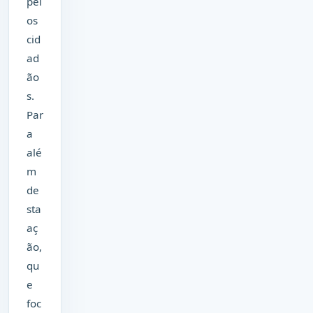
pel
os
cid
ad
ão
s.
Par
a
alé
m
de
sta
aç
ão,
qu
e
foc