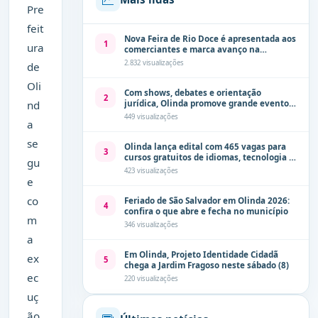
Pre
feit
Nova Feira de Rio Doce é apresentada aos
1
ura
comerciantes e marca avanço na
modernização dos espaços públicos de
2.832 visualizações
de
Olinda
Oli
Com shows, debates e orientação
2
nd
jurídica, Olinda promove grande evento
de combate à violência contra a mulher
449 visualizações
a
neste sábado (8)
se
Olinda lança edital com 465 vagas para
3
cursos gratuitos de idiomas, tecnologia e
gu
comunicação
423 visualizações
e
co
Feriado de São Salvador em Olinda 2026:
4
confira o que abre e fecha no município
m
346 visualizações
a
Em Olinda, Projeto Identidade Cidadã
ex
5
chega a Jardim Fragoso neste sábado (8)
ec
220 visualizações
uç
ão