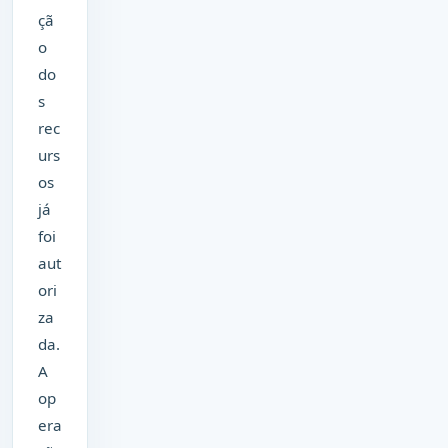
çã
o
do
s
rec
urs
os
já
foi
aut
ori
za
da.
A
op
era