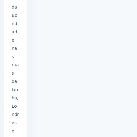
da
Bo
nd
ad
e,
na
s
rua
s
da
Lin
ha,
Lo
ndr
es
e