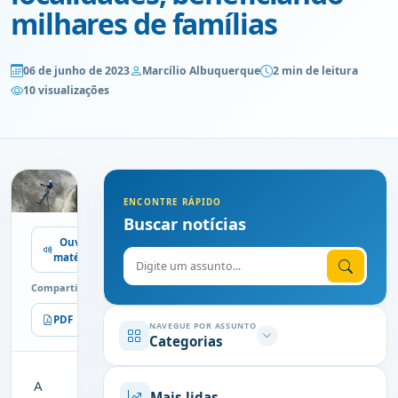
milhares de famílias
06 de junho de 2023
Marcílio Albuquerque
2 min de leitura
10 visualizações
ENCONTRE RÁPIDO
Buscar notícias
Ouvir
Digite o assunto
matéria
Compartilhe
PDF
Imprimir
NAVEGUE POR ASSUNTO
Categorias
A
Mais lidas