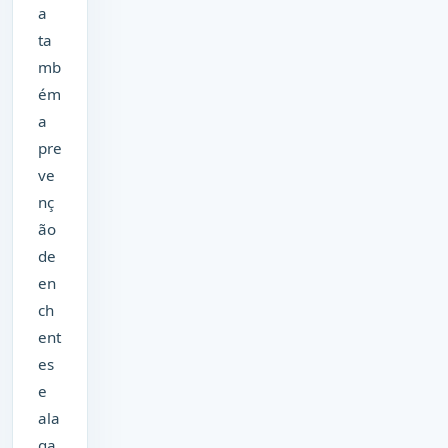
a
ta
mb
ém
a
pre
ve
nç
ão
de
en
ch
ent
es
e
ala
ga