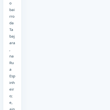
o
bai
rro
da
Ta
baj
ara
,
na
Ru
a
Esp
inh
eir
o;
e,
ain