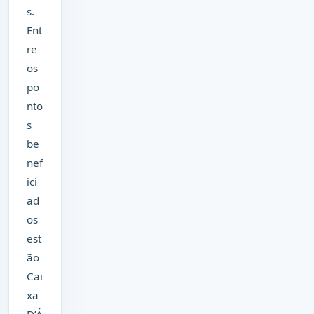
s.
Ent
re
os
po
nto
s
be
nef
ici
ad
os
est
ão
Cai
xa
D’Á