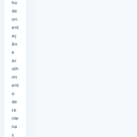
ho
de
ori
ent
aç
ão
e
ac
olh
im
ent
o
de
ce
nte
na
s