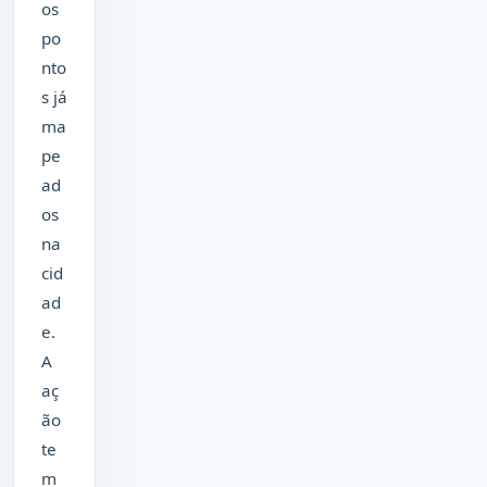
os
po
nto
s já
ma
pe
ad
os
na
cid
ad
e.
A
aç
ão
te
m