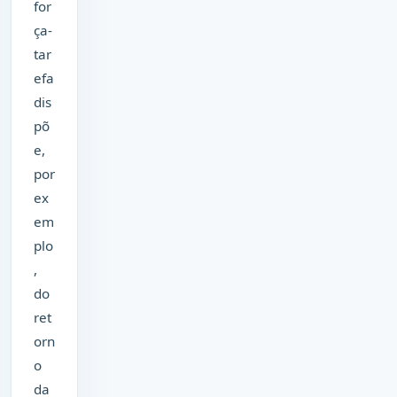
for
ça-
tar
efa
dis
põ
e,
por
ex
em
plo
,
do
ret
orn
o
da