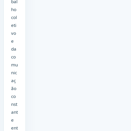
bal
ho
col
eti
vo
e
da
co
mu
nic
aç
ão
co
nst
ant
e
ent