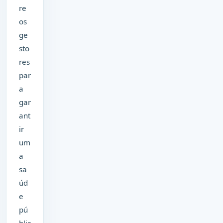
re
os
ge
sto
res
par
a
gar
ant
ir
um
a
sa
úd
e
pú