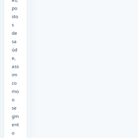
po
sto
s
de
sa
úd
e,
ass
im
co
mo
o
se
gm
ent
o