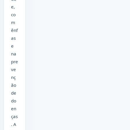
e,
co
m
ênf
as
e
na
pre
ve
nç
ão
de
do
en
ças
. A