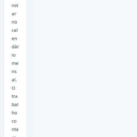
nst
ar
no
cal
en
dár
io
me
ns
al.
O
tra
bal
ho
co
nta