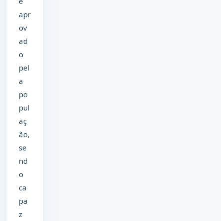
e
apr
ov
ad
o
pel
a
po
pul
aç
ão,
se
nd
o
ca
pa
z