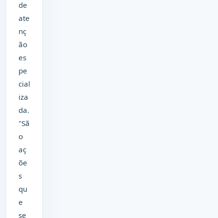
de
ate
nç
ão
es
pe
cial
iza
da.
"Sã
o
aç
õe
s
qu
e
se