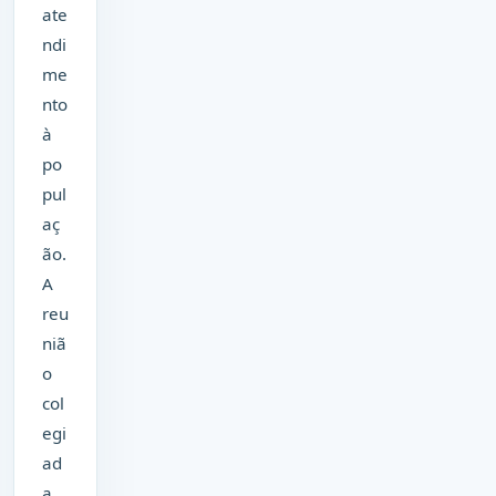
ate
ndi
me
nto
à
po
pul
aç
ão.
A
reu
niã
o
col
egi
ad
a,