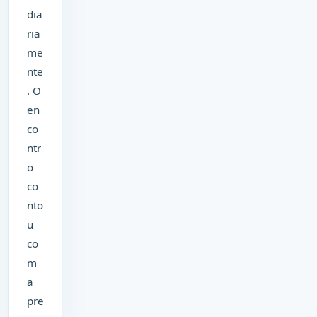
dia
ria
me
nte
. O
en
co
ntr
o
co
nto
u
co
m
a
pre