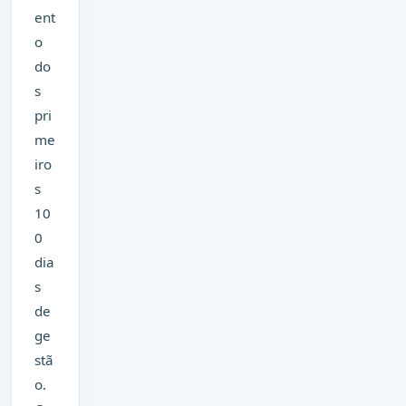
ent
o
do
s
pri
me
iro
s
10
0
dia
s
de
ge
stã
o.