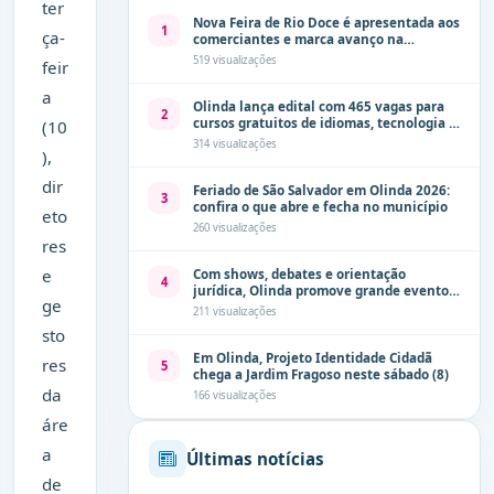
ter
Nova Feira de Rio Doce é apresentada aos
1
ça-
comerciantes e marca avanço na
modernização dos espaços públicos de
519 visualizações
feir
Olinda
a
Olinda lança edital com 465 vagas para
2
cursos gratuitos de idiomas, tecnologia e
(10
comunicação
314 visualizações
),
dir
Feriado de São Salvador em Olinda 2026:
3
confira o que abre e fecha no município
eto
260 visualizações
res
e
Com shows, debates e orientação
4
jurídica, Olinda promove grande evento
ge
de combate à violência contra a mulher
211 visualizações
neste sábado (8)
sto
Em Olinda, Projeto Identidade Cidadã
res
5
chega a Jardim Fragoso neste sábado (8)
da
166 visualizações
áre
a
Últimas notícias
de