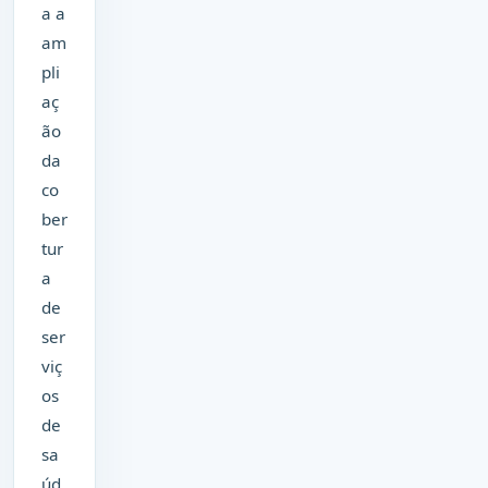
a a
am
pli
aç
ão
da
co
ber
tur
a
de
ser
viç
os
de
sa
úd