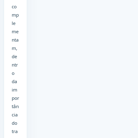
co
mp
le
me
nta
m,
de
ntr
o
da
im
por
tân
cia
do
tra