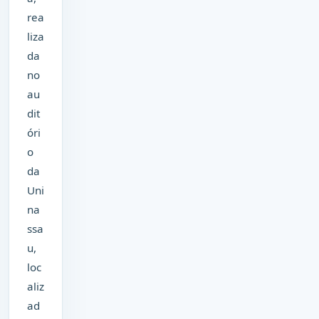
rea
liza
da
no
au
dit
óri
o
da
Uni
na
ssa
u,
loc
aliz
ad