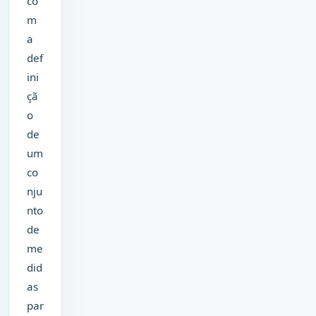
co
m
a
def
ini
çã
o
de
um
co
nju
nto
de
me
did
as
par