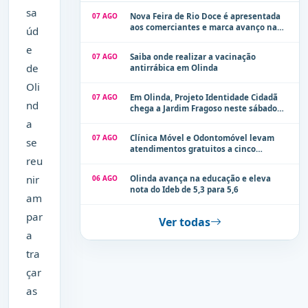
sa
07 AGO
Nova Feira de Rio Doce é apresentada
aos comerciantes e marca avanço na
úd
modernização dos espaços públicos de
e
Olinda
07 AGO
Saiba onde realizar a vacinação
de
antirrábica em Olinda
Oli
07 AGO
Em Olinda, Projeto Identidade Cidadã
nd
chega a Jardim Fragoso neste sábado
(8)
a
07 AGO
Clínica Móvel e Odontomóvel levam
se
atendimentos gratuitos a cinco
reu
localidades de Olinda na próxima
semana
nir
06 AGO
Olinda avança na educação e eleva
nota do Ideb de 5,3 para 5,6
am
par
Ver todas
a
tra
çar
as