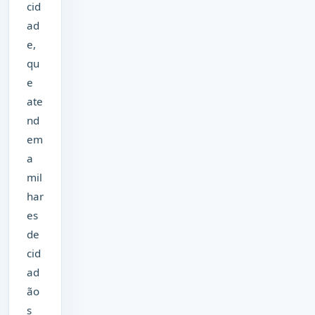
cid
ad
e,
qu
e
ate
nd
em
a
mil
har
es
de
cid
ad
ão
s