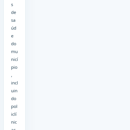
s
de
sa
úd
e
do
mu
nicí
pio
,
incl
uin
do
pol
iclí
nic
as,