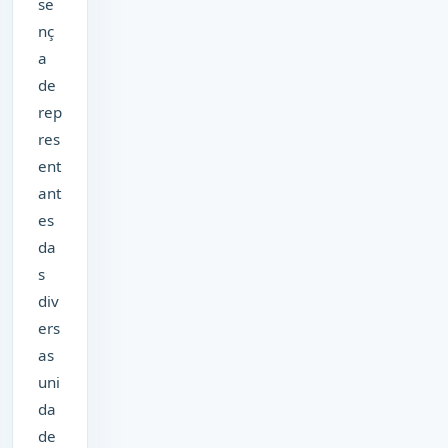
se
nç
a
de
rep
res
ent
ant
es
da
s
div
ers
as
uni
da
de