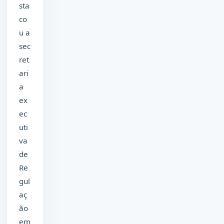
sta
co
u a
sec
ret
ari
a
ex
ec
uti
va
de
Re
gul
aç
ão
em