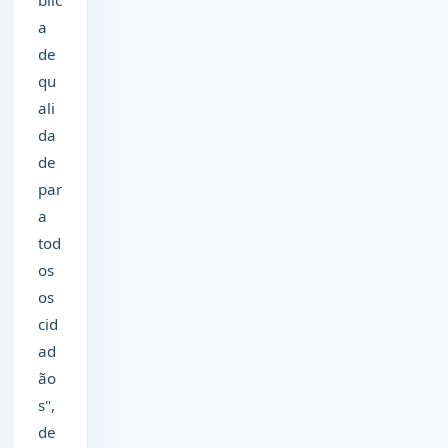
blic
a
de
qu
ali
da
de
par
a
tod
os
os
cid
ad
ão
s",
de