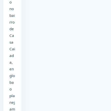
o
no
bai
rro
de
Ca
sa
Cai
ad
a,
en
glo
ba
o
pla
nej
am