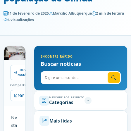
11 de fevereiro de 2025
Marcílio Albuquerque
2 min de leitura
4 visualizações
ENCONTRE RÁPIDO
Buscar notícias
Ouvir
Digite o assunto
matéria
Compartilhe
PDF
Imprimir
NAVEGUE POR ASSUNTO
Categorias
Ne
Mais lidas
sta