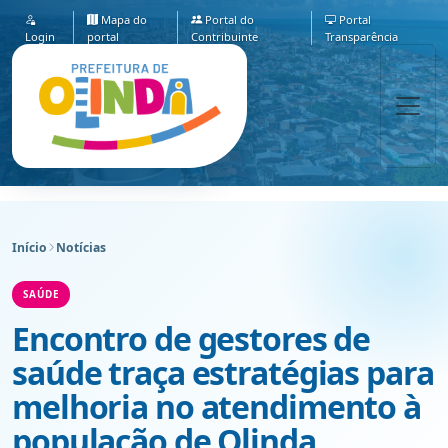
Mapa do
Portal do
Portal
Login
portal
Contribuinte
Transparência
Início
Notícias
SAÚDE
Encontro de gestores de
saúde traça estratégias para
melhoria no atendimento à
população de Olinda