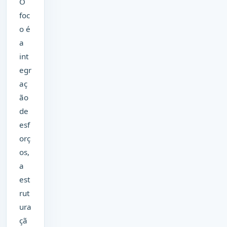
O
foc
o é
a
int
egr
aç
ão
de
esf
orç
os,
a
est
rut
ura
çã