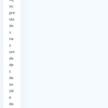
os
pre
sta
do
s
na
s
uni
da
de
s
de
sa
úd
e
da