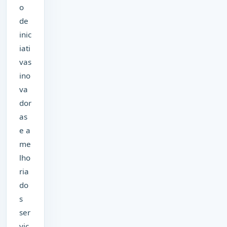
o
de
inic
iati
vas
ino
va
dor
as
e a
me
lho
ria
do
s
ser
viç