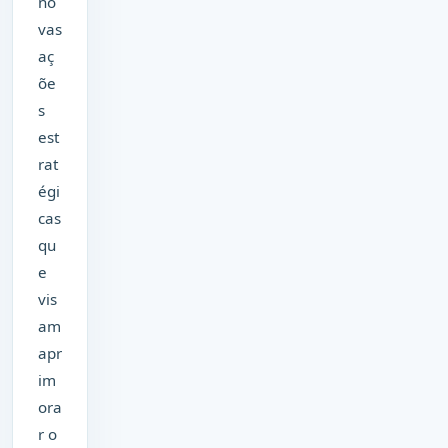
no
vas
aç
õe
s
est
rat
égi
cas
qu
e
vis
am
apr
im
ora
r o