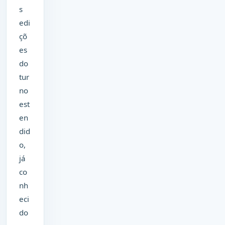
s
edi
çõ
es
do
tur
no
est
en
did
o,
já
co
nh
eci
do