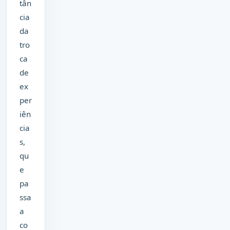
tân
cia
da
tro
ca
de
ex
per
iên
cia
s,
qu
e
pa
ssa
a
co