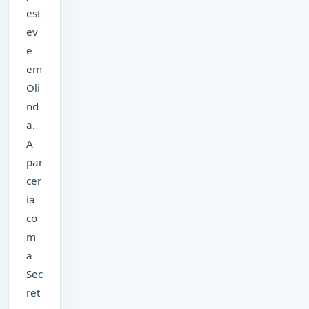
est
ev
e
em
Oli
nd
a.
A
par
cer
ia
co
m
a
Sec
ret