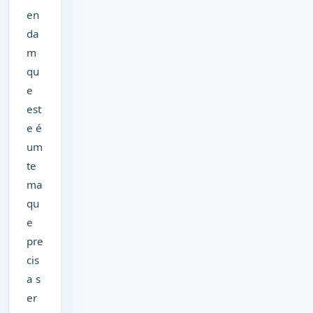
en
da
m
qu
e
est
e é
um
te
ma
qu
e
pre
cis
a s
er