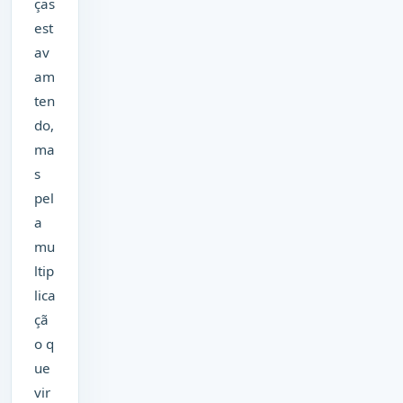
ças
est
av
am
ten
do,
ma
s
pel
a
mu
ltip
lica
çã
o q
ue
vir