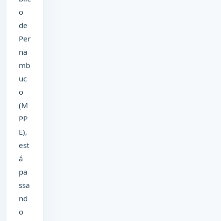
o
de
Per
na
mb
uc
o
(M
PP
E),
est
á
pa
ssa
nd
o