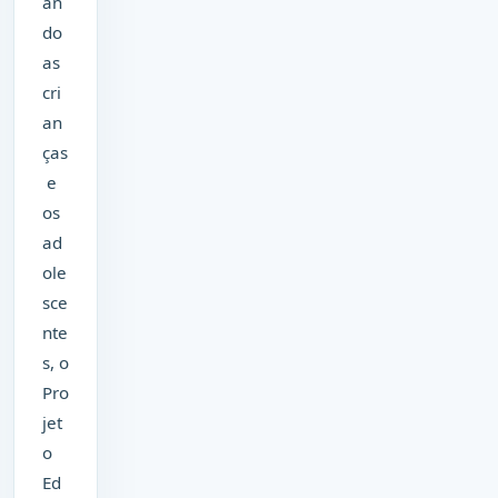
an
do
as
cri
an
ças
e
os
ad
ole
sce
nte
s, o
Pro
jet
o
Ed