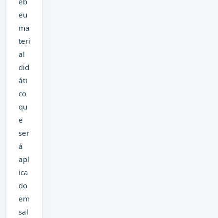
eb
eu
ma
teri
al
did
áti
co
qu
e
ser
á
apl
ica
do
em
sal