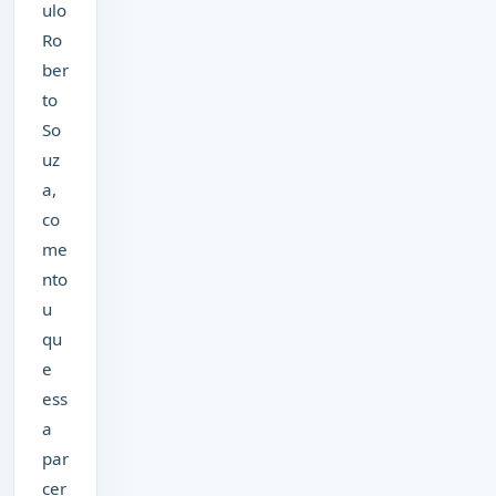
ulo
Ro
ber
to
So
uz
a,
co
me
nto
u
qu
e
ess
a
par
cer