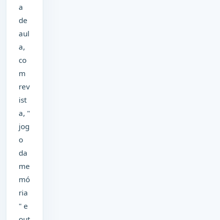
a
de
aul
a,
co
m
rev
ist
a, "
jog
o
da
me
mó
ria
" e
out