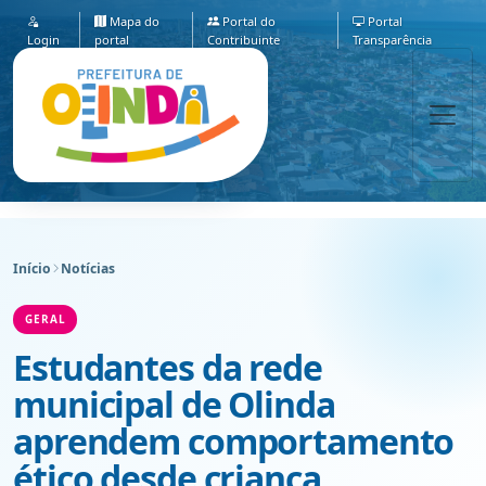
Mapa do
Portal do
Portal
Login
portal
Contribuinte
Transparência
Início
Notícias
GERAL
Estudantes da rede
municipal de Olinda
aprendem comportamento
ético desde criança