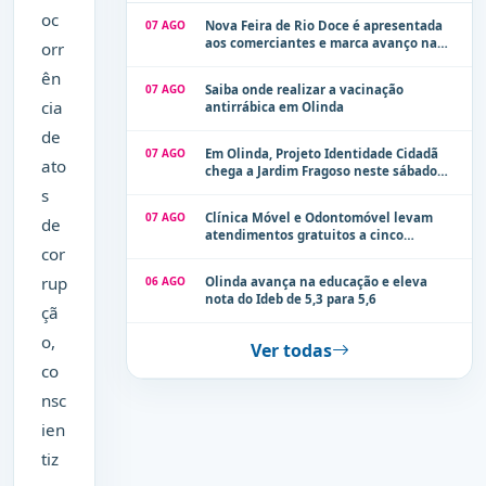
oc
07 AGO
Nova Feira de Rio Doce é apresentada
aos comerciantes e marca avanço na
orr
modernização dos espaços públicos de
ên
Olinda
07 AGO
Saiba onde realizar a vacinação
cia
antirrábica em Olinda
de
07 AGO
Em Olinda, Projeto Identidade Cidadã
ato
chega a Jardim Fragoso neste sábado
(8)
s
07 AGO
Clínica Móvel e Odontomóvel levam
de
atendimentos gratuitos a cinco
cor
localidades de Olinda na próxima
semana
rup
06 AGO
Olinda avança na educação e eleva
nota do Ideb de 5,3 para 5,6
çã
o,
Ver todas
co
nsc
ien
tiz