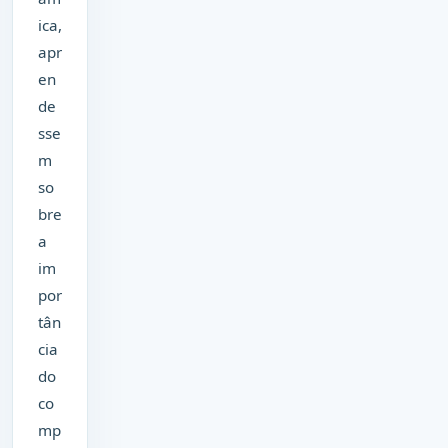
ica,
apr
en
de
sse
m
so
bre
a
im
por
tân
cia
do
co
mp