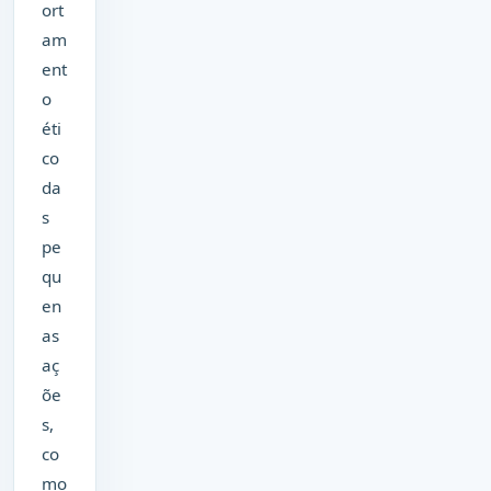
ort
am
ent
o
éti
co
da
s
pe
qu
en
as
aç
õe
s,
co
mo