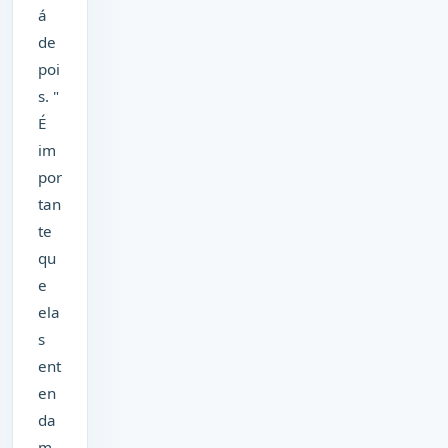
á
de
poi
s. "
É
im
por
tan
te
qu
e
ela
s
ent
en
da
m