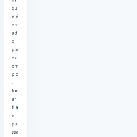
qu
e é
err
ad
o,
por
ex
em
plo
,
fur
ar
fila
e
pa
ssa