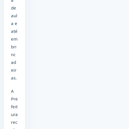
a
de
aul
a e
até
em
bri
nc
ad
eir
as.
A
Pre
feit
ura
rec