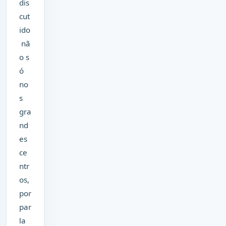
dis
cut
ido
nã
o s
ó
no
s
gra
nd
es
ce
ntr
os,
por
par
la