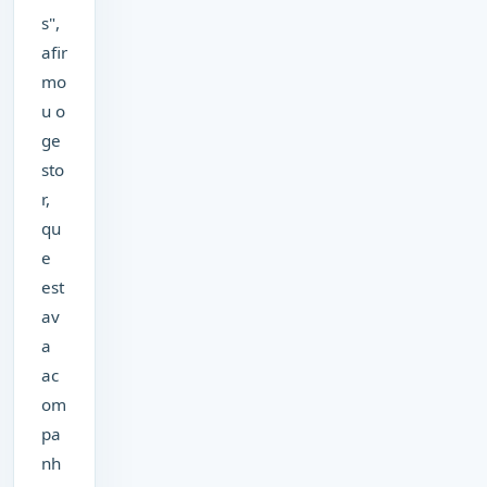
s",
afir
mo
u o
ge
sto
r,
qu
e
est
av
a
ac
om
pa
nh