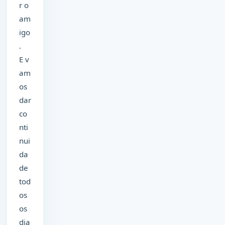
r o
am
igo
.
E v
am
os
dar
co
nti
nui
da
de
tod
os
os
dia