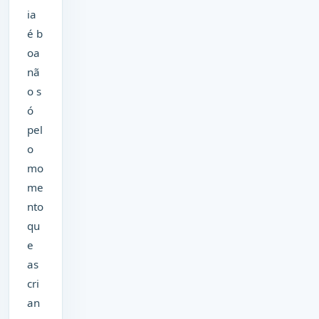
ia
é b
oa
nã
o s
ó
pel
o
mo
me
nto
qu
e
as
cri
an