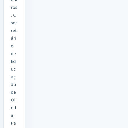
ros
. O
sec
ret
ári
o
de
Ed
uc
aç
ão
de
Oli
nd
a,
Pa