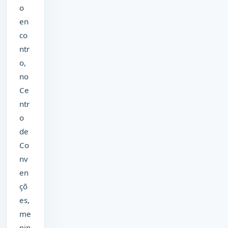
o
en
co
ntr
o,
no
Ce
ntr
o
de
Co
nv
en
çõ
es,
me
nin