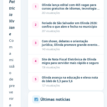
Pat
Olinda lança edital com 465 vagas para
1
tric
cursos gratuitos de idiomas, tecnologia e
comunicação
263 visualizações
ia
Viv
Feriado de São Salvador em Olinda 2026:
2
confira o que abre e fecha no município
ian
207 visualizações
e
Co
Com shows, debates e orientação
3
jurídica, Olinda promove grande evento
m
de combate à violência contra a mulher
143 visualizações
neste sábado (8)
a
mi
Site de Nota Fiscal Eletrônica de Olinda
4
migra para servidor mais rápido e seguro
ssã
136 visualizações
o
Olinda avança na educação e eleva nota
de
5
do Ideb de 5,3 para 5,6
pre
127 visualizações
ve
nir
Últimas notícias
a