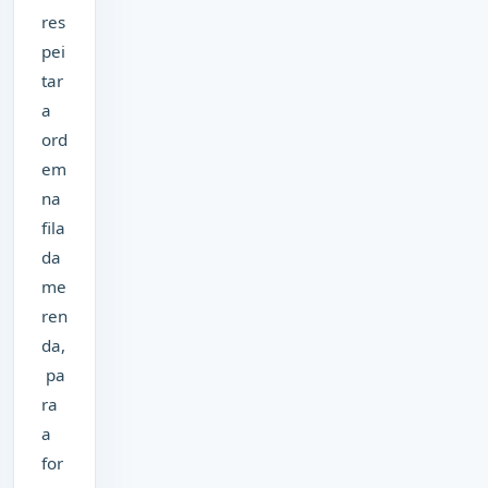
res
pei
tar
a
ord
em
na
fila
da
me
ren
da,
pa
ra
a
for