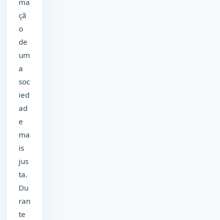
ma
çã
o
de
um
a
soc
ied
ad
e
ma
is
jus
ta.
Du
ran
te