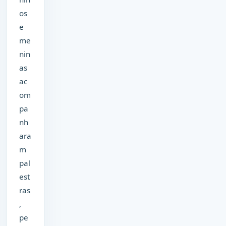
os
e
me
nin
as
ac
om
pa
nh
ara
m
pal
est
ras
,
pe