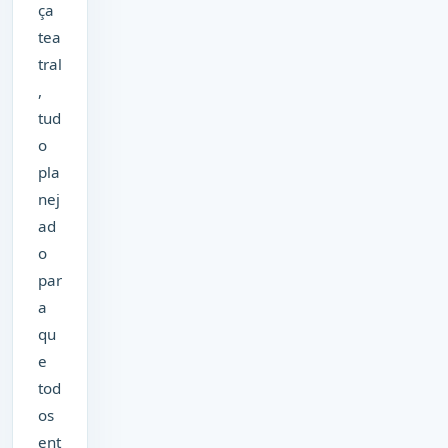
ça
tea
tral
,
tud
o
pla
nej
ad
o
par
a
qu
e
tod
os
ent