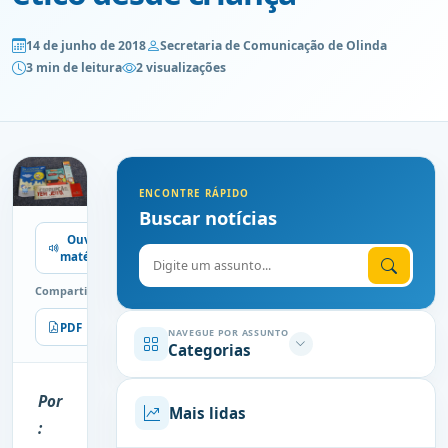
14 de junho de 2018
Secretaria de Comunicação de Olinda
3 min de leitura
2 visualizações
ENCONTRE RÁPIDO
Buscar notícias
Ouvir
Digite o assunto
matéria
Compartilhe
PDF
Imprimir
NAVEGUE POR ASSUNTO
Categorias
Por
Mais lidas
: