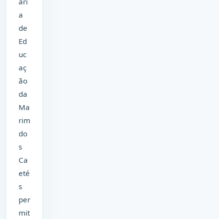
ari
a
de
Ed
uc
aç
ão
da
Ma
rim
do
s
Ca
eté
s
per
mit