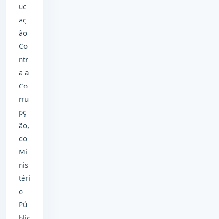
uc
aç
ão
Co
ntr
a a
Co
rru
pç
ão,
do
Mi
nis
téri
o
Pú
blic