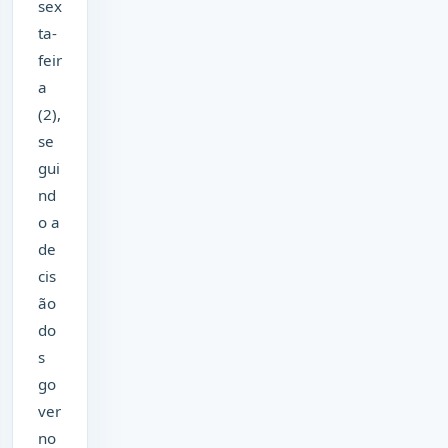
sex
ta-
feir
a
(2),
se
gui
nd
o a
de
cis
ão
do
s
go
ver
no