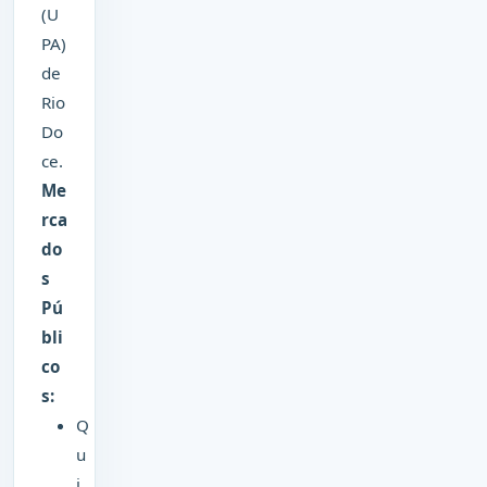
(U
PA)
de
Rio
Do
ce.
Me
rca
do
s
Pú
bli
co
s:
Q
u
i