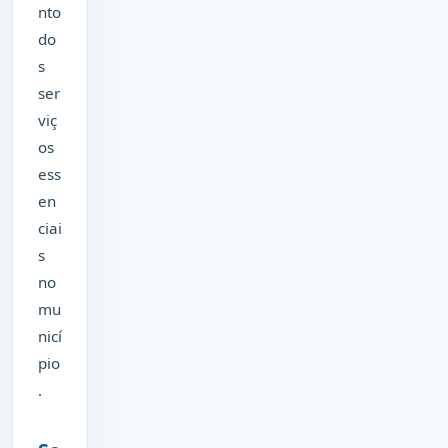
nto
do
s
ser
viç
os
ess
en
ciai
s
no
mu
nicí
pio
.