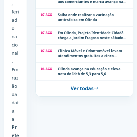
aos comerciantes e marca avanço na
,
modernização dos espaços públicos de
feri
Olinda
07 AGO
Saiba onde realizar a vacinação
ad
antirrábica em Olinda
o
07 AGO
Em Olinda, Projeto Identidade Cidadã
na
chega a Jardim Fragoso neste sábado
(8)
cio
07 AGO
Clínica Móvel e Odontomóvel levam
nal
atendimentos gratuitos a cinco
.
localidades de Olinda na próxima
semana
Em
06 AGO
Olinda avança na educação e eleva
nota do Ideb de 5,3 para 5,6
raz
ão
Ver todas
da
dat
a,
a
Pr
efe