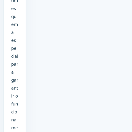
um
es
qu
em
a
es
pe
cial
par
a
gar
ant
ir o
fun
cio
na
me