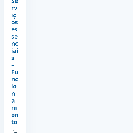
Se
rv
iç
os
es
se
nc
iai
s
–
Fu
nc
io
n
a
m
en
to