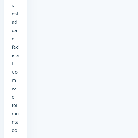
s
est
ad
ual
e
fed
era
l.
Co
m
iss
o,
foi
mo
nta
do