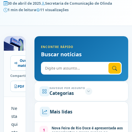
30 de abril de 2025
Secretaria de Comunicação de Olinda
1 min de leitura
11 visualizações
ENCONTRE RÁPIDO
Buscar notícias
Ouvir
Digite o assunto
matéria
Compartilhe
PDF
Imprimir
NAVEGUE POR ASSUNTO
Categorias
Ne
Mais lidas
sta
qui
Nova Feira de Rio Doce é apresentada aos
1