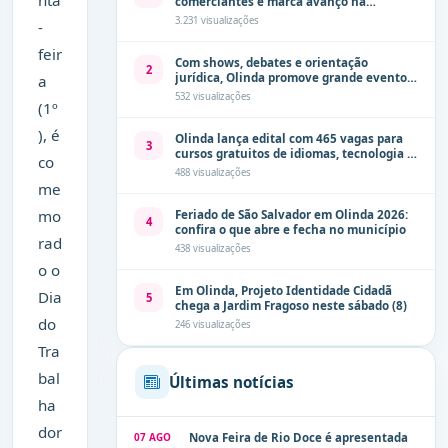
nta
comerciantes e marca avanço na
modernização dos espaços públicos de
3.231 visualizações
-
Olinda
feir
Com shows, debates e orientação
2
jurídica, Olinda promove grande evento
a
de combate à violência contra a mulher
532 visualizações
(1º
neste sábado (8)
), é
Olinda lança edital com 465 vagas para
3
cursos gratuitos de idiomas, tecnologia e
co
comunicação
488 visualizações
me
mo
Feriado de São Salvador em Olinda 2026:
4
confira o que abre e fecha no município
rad
438 visualizações
o o
Em Olinda, Projeto Identidade Cidadã
Dia
5
chega a Jardim Fragoso neste sábado (8)
do
246 visualizações
Tra
bal
Últimas notícias
ha
dor
07 AGO
Nova Feira de Rio Doce é apresentada