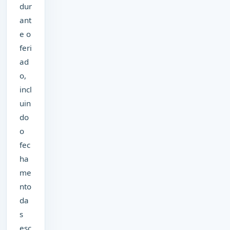
dur
ant
e o
feri
ad
o,
incl
uin
do
o
fec
ha
me
nto
da
s
esc