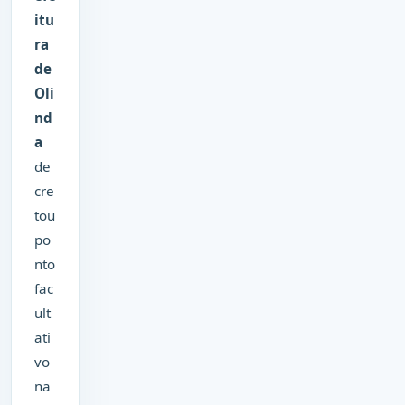
itu
ra
de
Oli
nd
a
de
cre
tou
po
nto
fac
ult
ati
vo
na