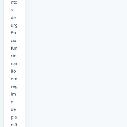
nto
s
de
urg
ên
cia
fun
cio
nar
ão
em
reg
im
e
de
pla
ntã