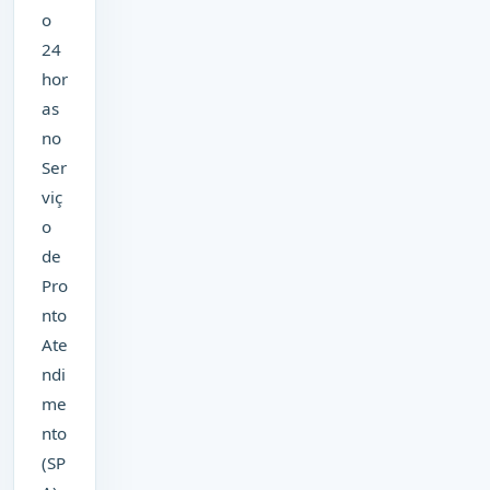
o
24
hor
as
no
Ser
viç
o
de
Pro
nto
Ate
ndi
me
nto
(SP