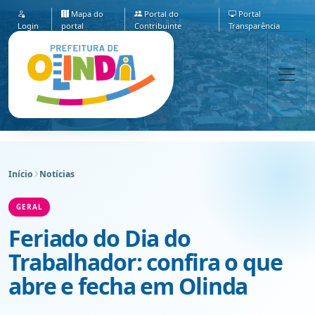
Mapa do
Portal do
Portal
Login
portal
Contribuinte
Transparência
Início
Notícias
GERAL
Feriado do Dia do
Trabalhador: confira o que
abre e fecha em Olinda