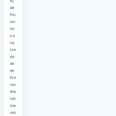
A)
de
Pei
xin
ho
s e
na
Uni
da
de
de
Pro
nto
Ate
ndi
me
nto