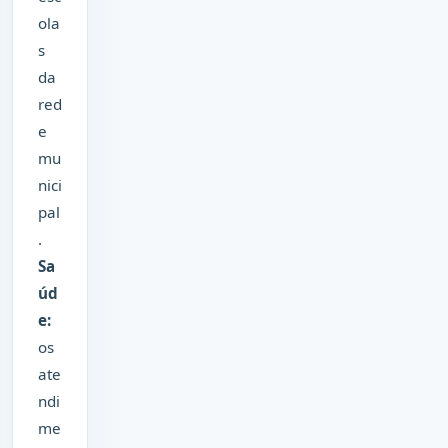
ola
s
da
red
e
mu
nici
pal
.
Sa
úd
e:
os
ate
ndi
me