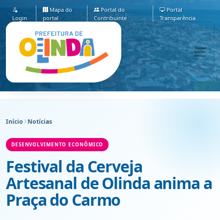
Mapa do
Portal do
Portal
Login
portal
Contribuinte
Transparência
Início
Notícias
DESENVOLVIMENTO ECONÔMICO
Festival da Cerveja
Artesanal de Olinda anima a
Praça do Carmo