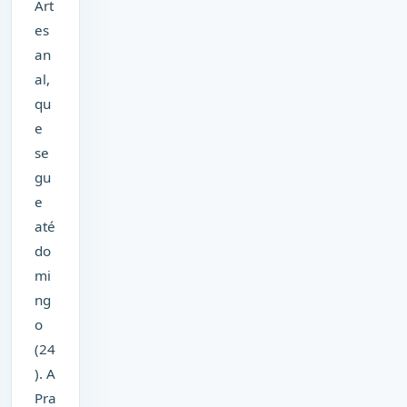
Art
es
an
al,
qu
e
se
gu
e
até
do
mi
ng
o
(24
). A
Pra