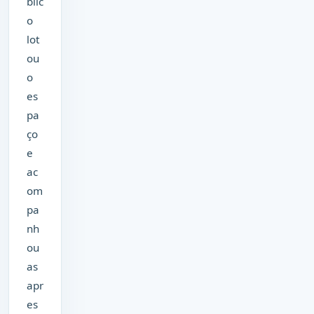
blic
o
lot
ou
o
es
pa
ço
e
ac
om
pa
nh
ou
as
apr
es