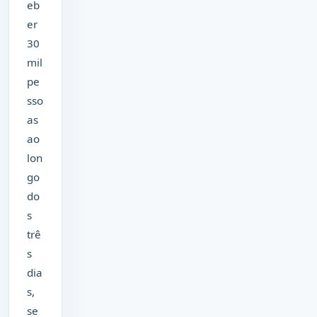
eb
er
30
mil
pe
sso
as
ao
lon
go
do
s
trê
s
dia
s,
se