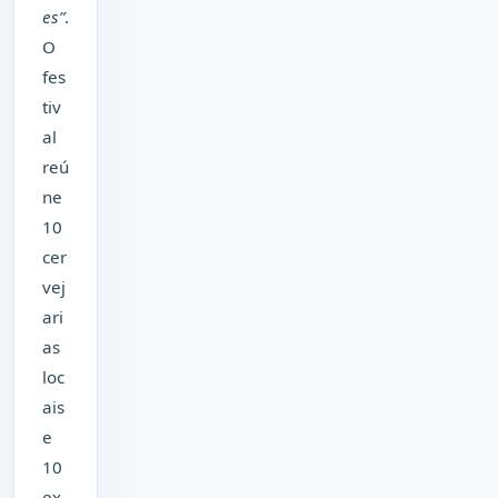
es”
.
O
fes
tiv
al
reú
ne
10
cer
vej
ari
as
loc
ais
e
10
ex