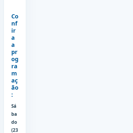
Co
nf
ir
a
a
pr
og
ra
m
aç
ão
:
Sá
ba
do
(23