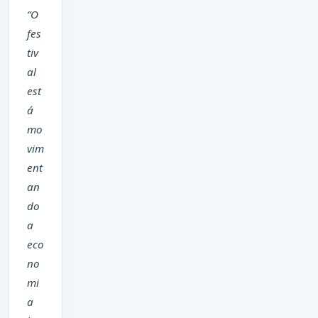
“O
fes
tiv
al
est
á
mo
vim
ent
an
do
a
eco
no
mi
a