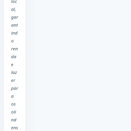
loc
al,
gar
ant
ind
o
ren
da
e
laz
er
par
a
os
oli
nd
ens