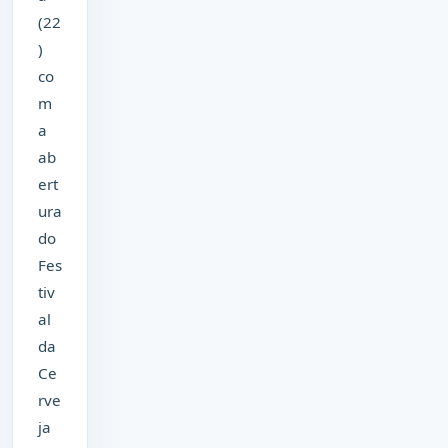
(22
)
co
m
a
ab
ert
ura
do
Fes
tiv
al
da
Ce
rve
ja