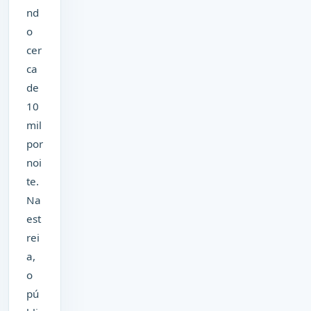
nd
o
cer
ca
de
10
mil
por
noi
te.
Na
est
rei
a,
o
pú