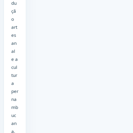
du
çã
o
art
es
an
al
e a
cul
tur
a
per
na
mb
uc
an
a.