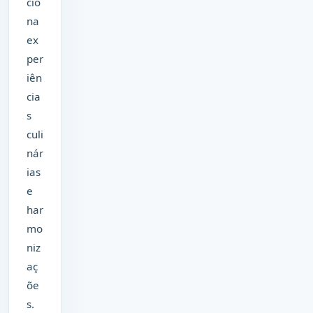
cio
na
ex
per
iên
cia
s
culi
nár
ias
e
har
mo
niz
aç
õe
s.