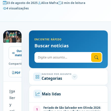
23 de agosto de 2025
Alice Mafra
2 min de leitura
4 visualizações
ENCONTRE RÁPIDO
Buscar notícias
Ouvir
Digite o assunto
matéria
Compartilhe
PDF
Imprimir
NAVEGUE POR ASSUNTO
Categorias
[ga
Mais lidas
ller
y
Feriado de São Salvador em Olinda 2026:
1