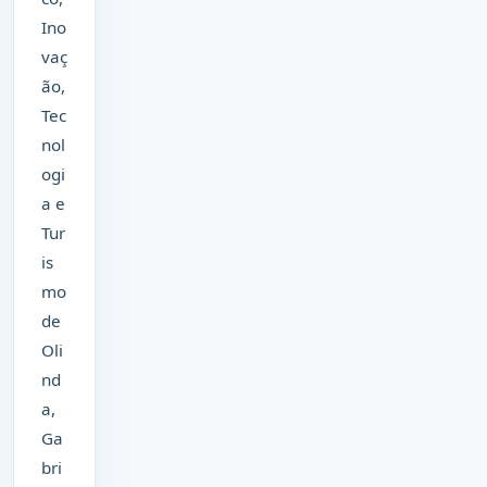
Ino
vaç
ão,
Tec
nol
ogi
a e
Tur
is
mo
de
Oli
nd
a,
Ga
bri