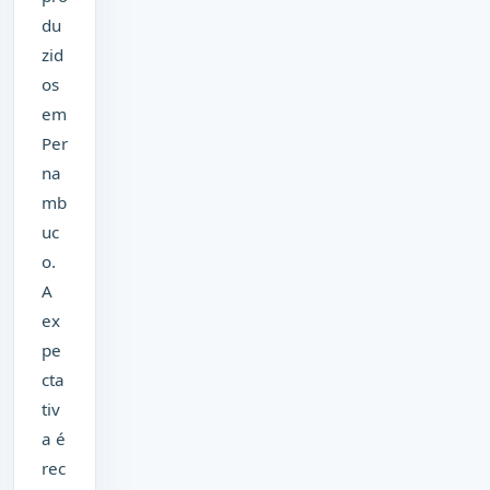
du
zid
os
em
Per
na
mb
uc
o.
A
ex
pe
cta
tiv
a é
rec