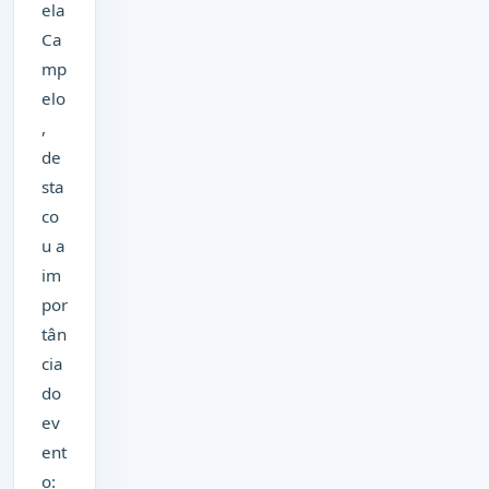
ela
Ca
mp
elo
,
de
sta
co
u a
im
por
tân
cia
do
ev
ent
o: