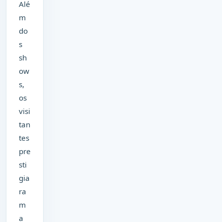
Alé
m
do
s
sh
ow
s,
os
visi
tan
tes
pre
sti
gia
ra
m
a