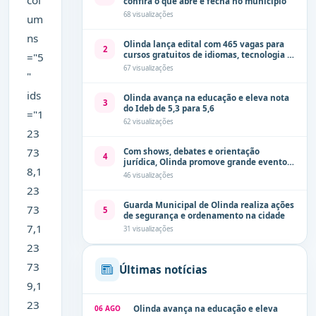
col
confira o que abre e fecha no município
68 visualizações
um
ns
Olinda lança edital com 465 vagas para
2
cursos gratuitos de idiomas, tecnologia e
="5
comunicação
67 visualizações
"
ids
Olinda avança na educação e eleva nota
3
do Ideb de 5,3 para 5,6
="1
62 visualizações
23
73
Com shows, debates e orientação
4
jurídica, Olinda promove grande evento
8,1
de combate à violência contra a mulher
46 visualizações
neste sábado (8)
23
Guarda Municipal de Olinda realiza ações
73
5
de segurança e ordenamento na cidade
7,1
31 visualizações
23
73
Últimas notícias
9,1
23
06 AGO
Olinda avança na educação e eleva