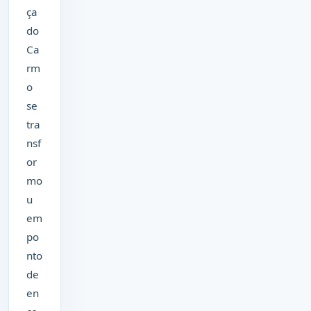
ça
do
Ca
rm
o
se
tra
nsf
or
mo
u
em
po
nto
de
en