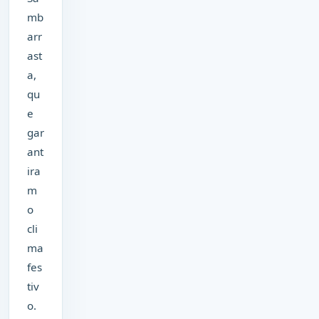
mb
arr
ast
a,
qu
e
gar
ant
ira
m
o
cli
ma
fes
tiv
o.