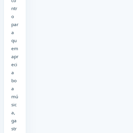
co
ntr
o
par
a
qu
em
apr
eci
a
bo
a
mú
sic
a,
ga
str