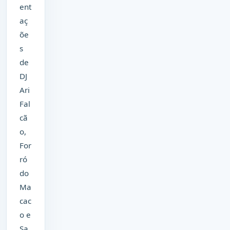
ent
aç
õe
s
de
DJ
Ari
Fal
cã
o,
For
ró
do
Ma
cac
o e
Sa