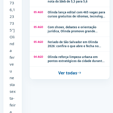
nota do Ideb de 5,3 para 5,6
73
6,1
05 AGO
Olinda lança edital com 465 vagas para
23
cursos gratuitos de idiomas, tecnologia
e comunicação
73
05 AGO
Com shows, debates e orientação
5"]
jurídica, Olinda promove grande
evento de combate à violência contra a
Oli
mulher neste sábado (8)
05 AGO
Feriado de São Salvador em Olinda
nd
2026: confira o que abre e fecha no
a
município
fer
04 AGO
Olinda reforça limpeza urbana em
pontos estratégicos da cidade durante
ve
período de chuvas
u
Ver todas
ne
sta
sex
ta-
feir
a