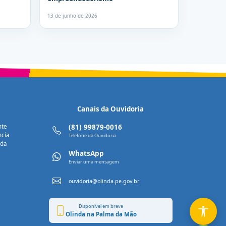
13 de junho de 2026
Canais da Ouvidoria
nte
(81) 99879-0016
ncia
Telefone da Ouvidoria
nda
WhatsApp
Enviar uma mensagem
ouvidoria@olinda.pe.gov.br
Disponível em breve
Olinda na Palma da Mão