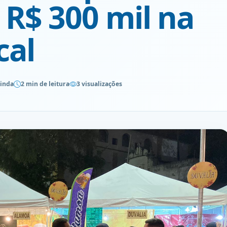
R$ 300 mil na
cal
linda
2 min de leitura
3 visualizações