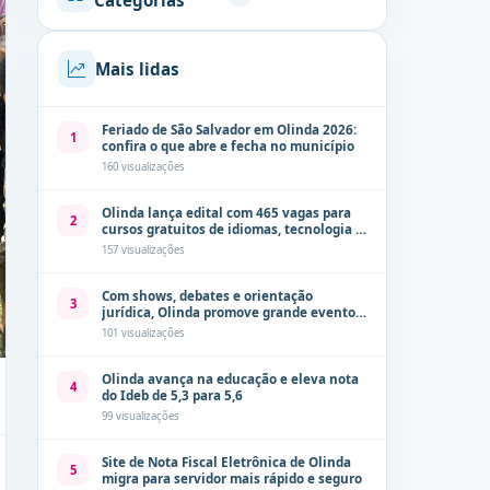
Categorias
Mais lidas
Feriado de São Salvador em Olinda 2026:
1
confira o que abre e fecha no município
160 visualizações
Olinda lança edital com 465 vagas para
2
cursos gratuitos de idiomas, tecnologia e
comunicação
157 visualizações
Com shows, debates e orientação
3
jurídica, Olinda promove grande evento
de combate à violência contra a mulher
101 visualizações
neste sábado (8)
Olinda avança na educação e eleva nota
4
do Ideb de 5,3 para 5,6
99 visualizações
Site de Nota Fiscal Eletrônica de Olinda
5
migra para servidor mais rápido e seguro