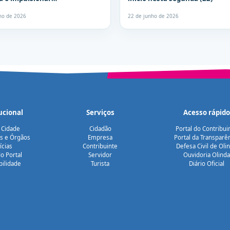
ndedores locais
lho de 2026
22 de junho de 2026
ucional
Serviços
Acesso rápido
 Cidade
Cidadão
Portal do Contribui
as e Órgãos
Empresa
Portal da Transparê
ícias
Contribuinte
Defesa Civil de Oli
o Portal
Servidor
Ouvidoria Olinda
bilidade
Turista
Diário Oficial