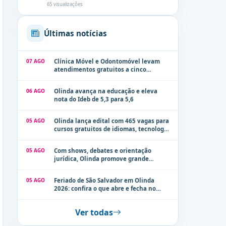
65 visualizações
Últimas notícias
07 AGO
Clínica Móvel e Odontomóvel levam
atendimentos gratuitos a cinco
localidades de Olinda na próxima
semana
06 AGO
Olinda avança na educação e eleva
nota do Ideb de 5,3 para 5,6
05 AGO
Olinda lança edital com 465 vagas para
cursos gratuitos de idiomas, tecnologia
e comunicação
05 AGO
Com shows, debates e orientação
jurídica, Olinda promove grande
evento de combate à violência contra a
mulher neste sábado (8)
05 AGO
Feriado de São Salvador em Olinda
2026: confira o que abre e fecha no
município
Ver todas