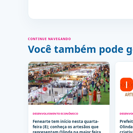
CONTINUE NAVEGANDO
Você também pode g
DESENVOLVIMENTO ECONÔMICO
DESENVO
Fenearte tem início nesta quarta-
Prefei
feira (8); conheça os artesãos que
Olinda
representam Olinda na maior feira
criati