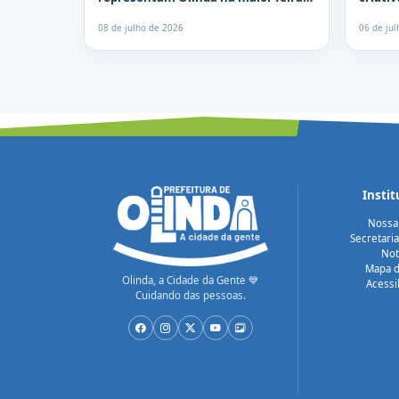
de artesanato da América Latina
empree
08 de julho de 2026
06 de ju
Instit
Nossa
Secretari
Not
Mapa d
Olinda, a Cidade da Gente 💙
Acessi
Cuidando das pessoas.