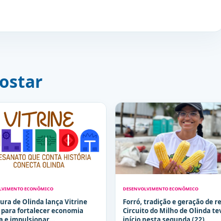
ostar
LVIMENTO ECONÔMICO
DESENVOLVIMENTO ECONÔMICO
tura de Olinda lança Vitrine
Forró, tradição e geração de r
 para fortalecer economia
Circuito do Milho de Olinda te
va e impulsionar
início nesta segunda (22)