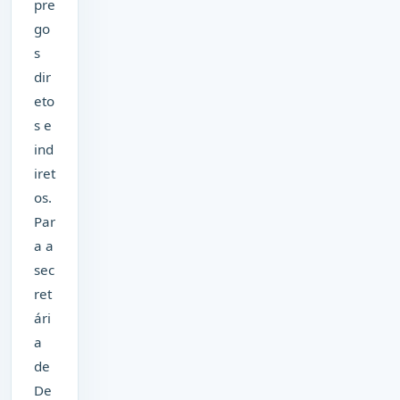
pre
go
s
dir
eto
s e
ind
iret
os.
Par
a a
sec
ret
ári
a
de
De