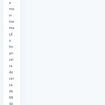
a
mo
vi
me
nta
çã
o
fin
an
cei
ra
de
cer
ca
de
R$
30