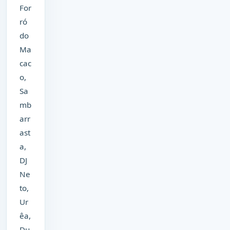
For
ró
do
Ma
cac
o,
Sa
mb
arr
ast
a,
DJ
Ne
to,
Ur
êa,
Du