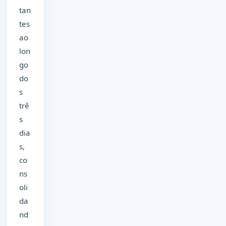
tan
tes
ao
lon
go
do
s
trê
s
dia
s,
co
ns
oli
da
nd