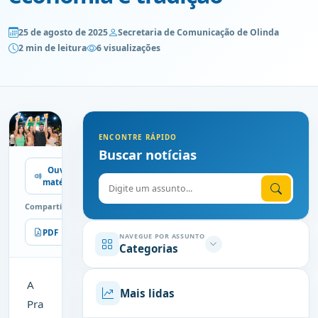
25 de agosto de 2025
Secretaria de Comunicação de Olinda
2 min de leitura
6 visualizações
ENCONTRE RÁPIDO
Buscar notícias
Ouvir
Digite o assunto
matéria
Compartilhe
PDF
Imprimir
NAVEGUE POR ASSUNTO
Categorias
A
Mais lidas
Pra