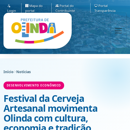
Mapa do
Portal do
Portal
Login
portal
Contribuinte
Transparência
Início
Notícias
DESENVOLVIMENTO ECONÔMICO
Festival da Cerveja
Artesanal movimenta
Olinda com cultura,
economia e tradição