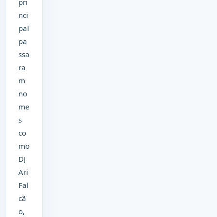
pri
nci
pal
pa
ssa
ra
m
no
me
s
co
mo
DJ
Ari
Fal
cã
o,