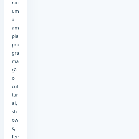
niu
um
a
am
pla
pro
gra
ma
çã
o
cul
tur
al,
sh
ow
s,
feir