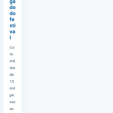
ga
do
do
fe
sti
va
l
Co
m
mé
dia
de
15
mil
pe
sso
as