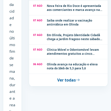
da
07 AGO
Nova Feira de Rio Doce é apresentada
aos comerciantes e marca avanço na
cid
modernização dos espaços públicos de
ad
Olinda
07 AGO
Saiba onde realizar a vacinação
e
antirrábica em Olinda
no
07 AGO
Em Olinda, Projeto Identidade Cidadã
últi
chega a Jardim Fragoso neste sábado
(8)
mo
07 AGO
Clínica Móvel e Odontomóvel levam
fim
atendimentos gratuitos a cinco
de
localidades de Olinda na próxima
semana
se
06 AGO
Olinda avança na educação e eleva
nota do Ideb de 5,3 para 5,6
ma
na,
Ver todas
dur
ant
e a
rea