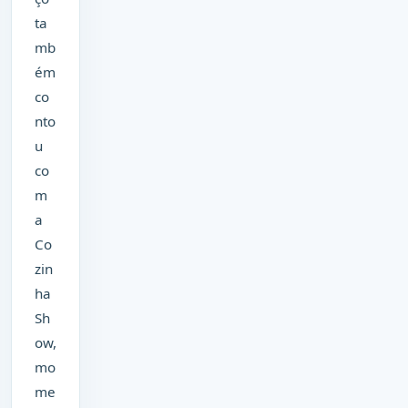
ta
mb
ém
co
nto
u
co
m
a
Co
zin
ha
Sh
ow,
mo
me