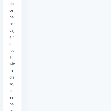
da
ce
na
cer
vej
eir
a
loc
al.
Alé
m
dis
so,
o
es
pa
ço