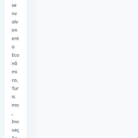
se
nv
olv
im
ent
o
Eco
nô
mi
co,
Tur
is
mo
,
Ino
vaç
ão