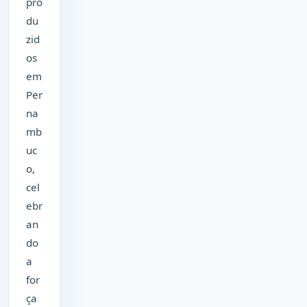
pro
du
zid
os
em
Per
na
mb
uc
o,
cel
ebr
an
do
a
for
ça