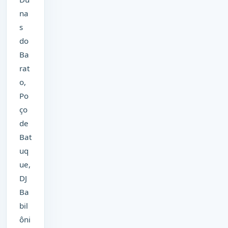
na
s
do
Ba
rat
o,
Po
ço
de
Bat
uq
ue,
DJ
Ba
bil
ôni