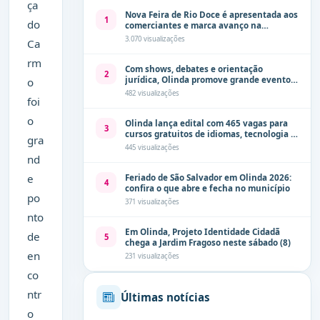
ça
Nova Feira de Rio Doce é apresentada aos
1
do
comerciantes e marca avanço na
modernização dos espaços públicos de
3.070 visualizações
Ca
Olinda
rm
Com shows, debates e orientação
2
jurídica, Olinda promove grande evento
o
de combate à violência contra a mulher
482 visualizações
foi
neste sábado (8)
o
Olinda lança edital com 465 vagas para
3
cursos gratuitos de idiomas, tecnologia e
gra
comunicação
445 visualizações
nd
e
Feriado de São Salvador em Olinda 2026:
4
confira o que abre e fecha no município
po
371 visualizações
nto
Em Olinda, Projeto Identidade Cidadã
de
5
chega a Jardim Fragoso neste sábado (8)
en
231 visualizações
co
ntr
Últimas notícias
o