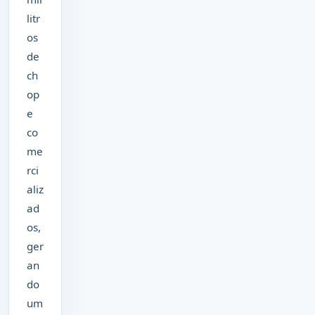
litr
os
de
ch
op
e
co
me
rci
aliz
ad
os,
ger
an
do
um