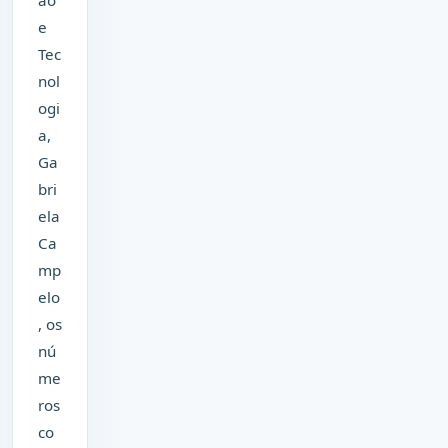
e
Tec
nol
ogi
a,
Ga
bri
ela
Ca
mp
elo
, os
nú
me
ros
co