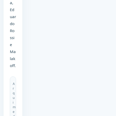
a,
Ed
uar
do
Ro
ssi
e
Ma
lak
off.
A
r
q
u
i
m
e