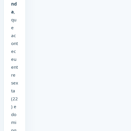
nd
a
,
qu
e
ac
ont
ec
eu
ent
re
sex
ta
(22
) e
do
mi
ng