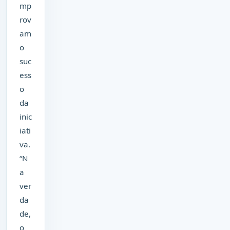
mp
rov
am
o
suc
ess
o
da
inic
iati
va.
“N
a
ver
da
de,
o