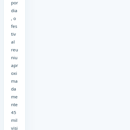
por
dia
, o
fes
tiv
al
reu
niu
apr
oxi
ma
da
me
nte
45
mil
visi