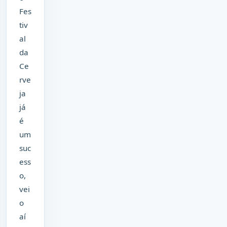
Fes
tiv
al
da
Ce
rve
ja
já
é
um
suc
ess
o,
vei
o
aí