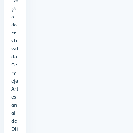
liza
çã
o
do
Fe
sti
val
da
Ce
rv
eja
Art
es
an
al
de
Oli