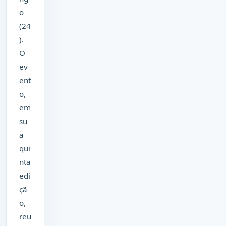
o
(24
).
O
ev
ent
o,
em
su
a
qui
nta
edi
çã
o,
reu