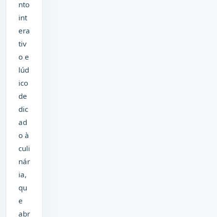
nto
int
era
tiv
o e
lúd
ico
de
dic
ad
o à
culi
nár
ia,
qu
e
abr