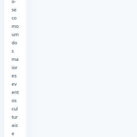
o-
se
co
mo
um
do
s
ma
ior
es
ev
ent
os
cul
tur
ais
e