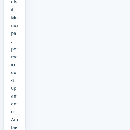
Civ
il
Mu
nici
pal
,
por
me
io
do
Gr
up
am
ent
o
Am
bie