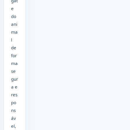
gat
e
do
ani
ma
l
de
for
ma
se
gur
a e
res
po
ns
áv
el,