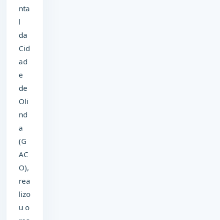
nta
l
da
Cid
ad
e
de
Oli
nd
a
(G
AC
O),
rea
lizo
u o