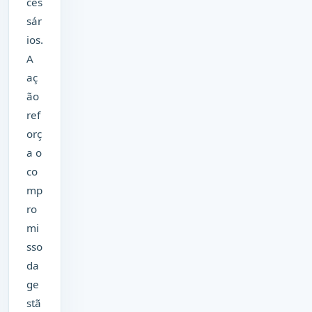
ces
sár
ios.
A
aç
ão
ref
orç
a o
co
mp
ro
mi
sso
da
ge
stã