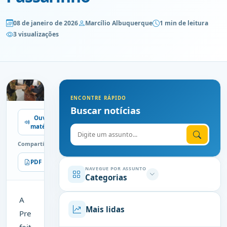
08 de janeiro de 2026
Marcílio Albuquerque
1 min de leitura
3 visualizações
ENCONTRE RÁPIDO
Buscar notícias
Ouvir
matéria
Digite o assunto
Compartilhe
PDF
Imprimir
NAVEGUE POR ASSUNTO
Categorias
A
Mais lidas
Pre
feit