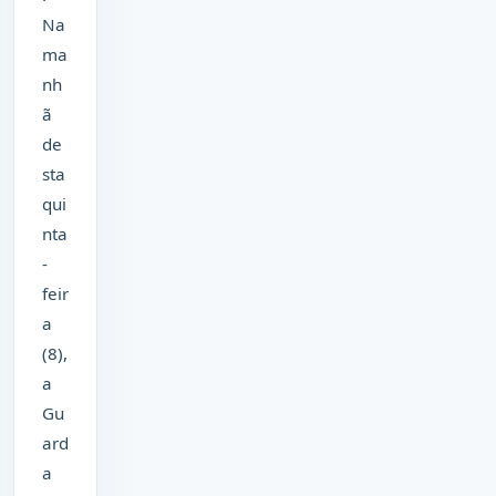
Na
ma
nh
ã
de
sta
qui
nta
-
feir
a
(8),
a
Gu
ard
a