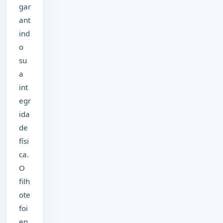
gar
ant
ind
o
su
a
int
egr
ida
de
físi
ca.
O
filh
ote
foi
en