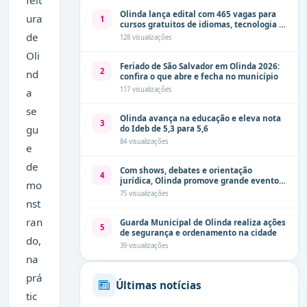
Olinda lança edital com 465 vagas para
ura
1
cursos gratuitos de idiomas, tecnologia e
comunicação
de
128 visualizações
Oli
Feriado de São Salvador em Olinda 2026:
2
nd
confira o que abre e fecha no município
117 visualizações
a
se
Olinda avança na educação e eleva nota
3
gu
do Ideb de 5,3 para 5,6
84 visualizações
e
de
Com shows, debates e orientação
4
jurídica, Olinda promove grande evento
mo
de combate à violência contra a mulher
75 visualizações
neste sábado (8)
nst
ran
Guarda Municipal de Olinda realiza ações
5
de segurança e ordenamento na cidade
do,
39 visualizações
na
prá
Últimas notícias
tic