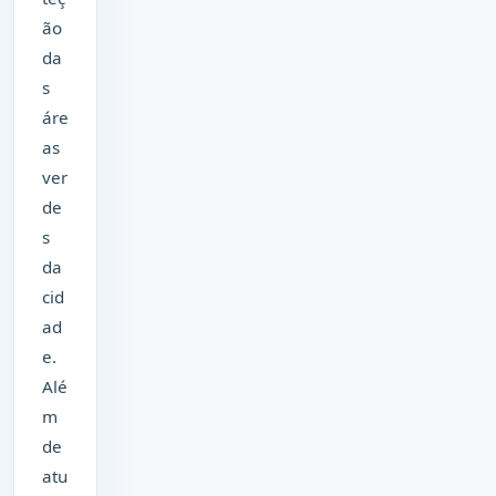
ão
da
s
áre
as
ver
de
s
da
cid
ad
e.
Alé
m
de
atu