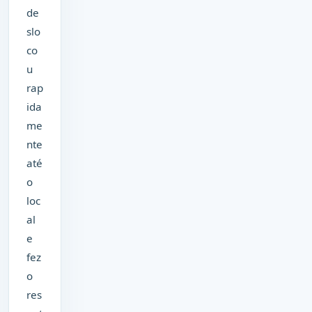
de
slo
co
u
rap
ida
me
nte
até
o
loc
al
e
fez
o
res