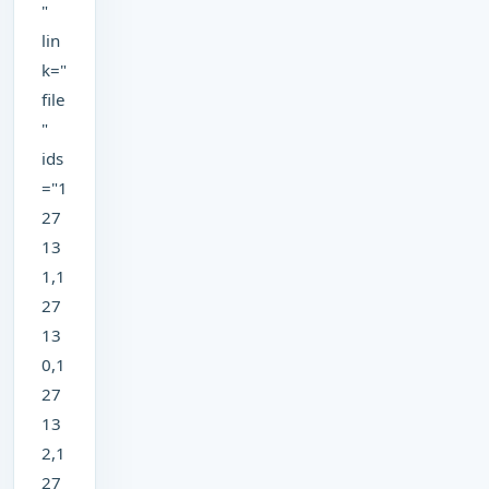
"
lin
k="
file
"
ids
="1
27
13
1,1
27
13
0,1
27
13
2,1
27