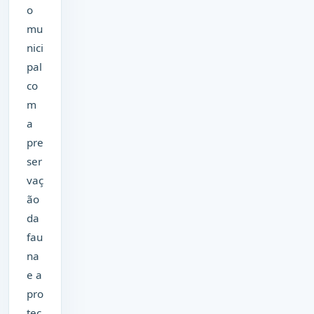
o
mu
nici
pal
co
m
a
pre
ser
vaç
ão
da
fau
na
e a
pro
teç