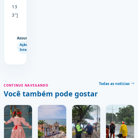
13
3"]
Assuntos
Copiar
Ação
link
Integrada
Todas as notícias
CONTINUE NAVEGANDO
Você também pode gostar