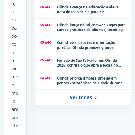
a,
06 AGO
Olinda avança na educação e eleva
o
nota do Ideb de 5,3 para 5,6
cui
05 AGO
Olinda lança edital com 465 vagas para
da
cursos gratuitos de idiomas, tecnologia
e comunicação
do
05 AGO
Com shows, debates e orientação
co
jurídica, Olinda promove grande
m
evento de combate à violência contra a
mulher neste sábado (8)
a
05 AGO
Feriado de São Salvador em Olinda
2026: confira o que abre e fecha no
vid
município
a e
04 AGO
Olinda reforça limpeza urbana em
pontos estratégicos da cidade durante
o
período de chuvas
me
Ver todas
io
am
bie
nte
.