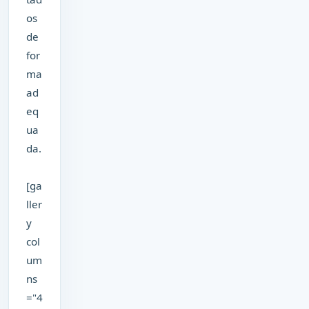
os
de
for
ma
ad
eq
ua
da.
[ga
ller
y
col
um
ns
="4