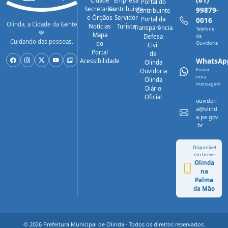
Cidade
Empresa
Portal do
Secretarias
Contribuinte
99879-
Contribuinte
e Órgãos
Servidor
Portal da
0016
Olinda, a Cidade da Gente
Notícias
Turista
Transparência
Telefone
💙
Mapa
Defesa
da
Cuidando das pessoas.
do
Ouvidoria
Civil
Portal
de
WhatsAp
Acessibilidade
Olinda
Enviar
Ouvidoria
uma
Olinda
mensagem
Diário
Oficial
ouvidori
a@olind
a.pe.gov
.br
Disponível
em breve
Olinda
na
Palma
da Mão
© 2026 Prefeitura Municipal de Olinda · Todos os direitos reservados.