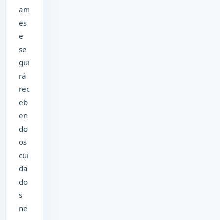
am
es
e
se
gui
rá
rec
eb
en
do
os
cui
da
do
s
ne