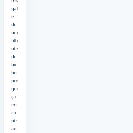
res
gat
e
de
um
filh
ote
de
bic
ho-
pre
gui
ça
en
co
ntr
ad