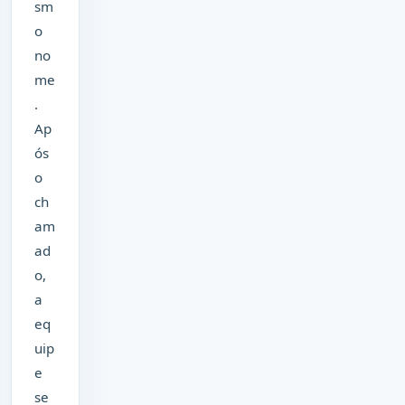
sm
o
no
me
.
Ap
ós
o
ch
am
ad
o,
a
eq
uip
e
se