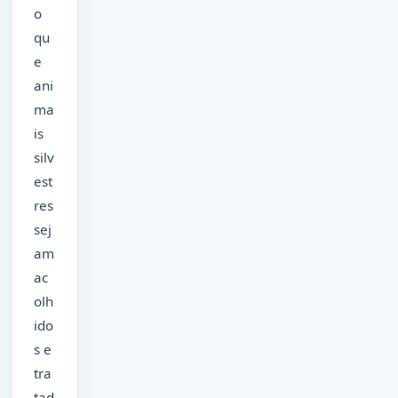
o
qu
e
ani
ma
is
silv
est
res
sej
am
ac
olh
ido
s e
tra
tad