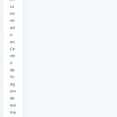
ca
mi
nh
ad
o
ao
Ce
ntr
o
de
Tri
ag
em
de
Ani
ma