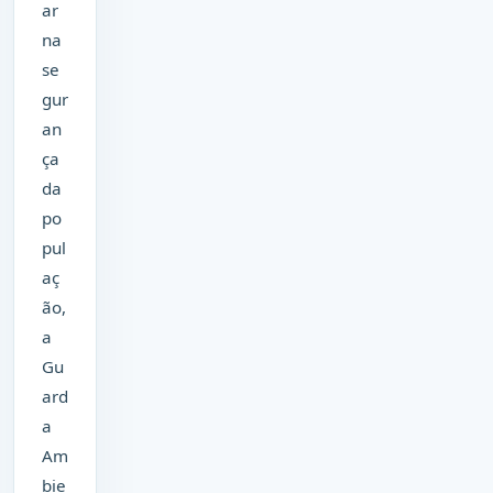
ar
na
se
gur
an
ça
da
po
pul
aç
ão,
a
Gu
ard
a
Am
bie