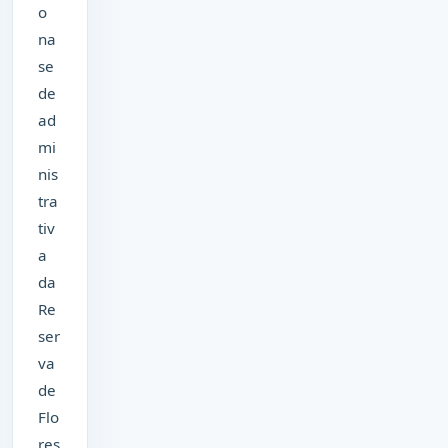
o
na
se
de
ad
mi
nis
tra
tiv
a
da
Re
ser
va
de
Flo
res