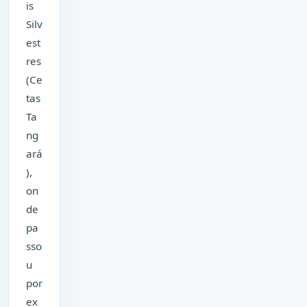
is
Silv
est
res
(Ce
tas
Ta
ng
ará
),
on
de
pa
sso
u
por
ex