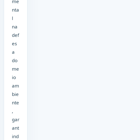
me
nta
l
na
def
es
a
do
me
io
am
bie
nte
,
gar
ant
ind