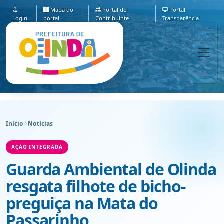
Mapa do
Portal do
Portal
Login
portal
Contribuinte
Transparência
Início
Notícias
AÇÃO INTEGRADA
Guarda Ambiental de Olinda
resgata filhote de bicho-
preguiça na Mata do
Passarinho