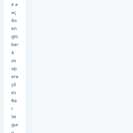
e a
aç
ão
en
glo
bar
á
as
op
era
çõ
es
Ba
r
Se
gur
o,