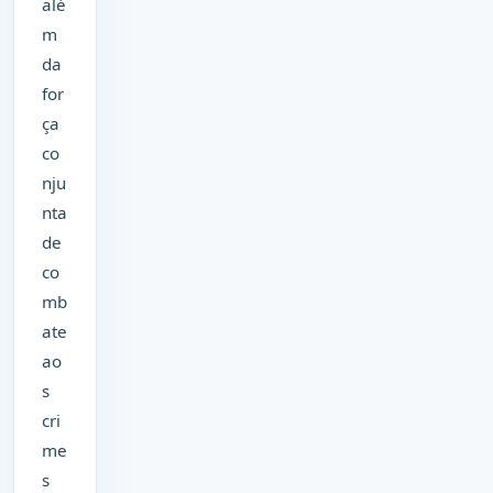
alé
m
da
for
ça
co
nju
nta
de
co
mb
ate
ao
s
cri
me
s