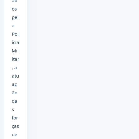
ad
os
pel
a
Pol
ícia
Mil
itar
, a
atu
aç
ão
da
s
for
ças
de