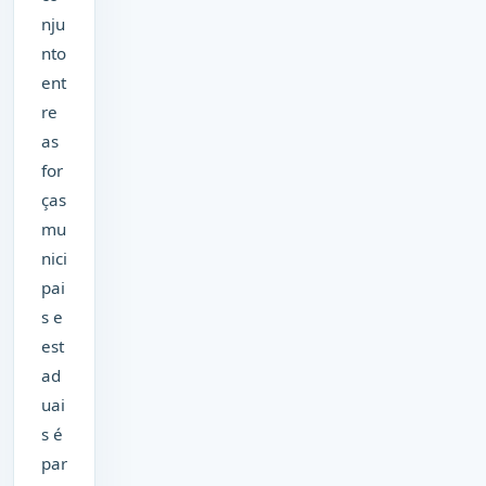
nju
nto
ent
re
as
for
ças
mu
nici
pai
s e
est
ad
uai
s é
par