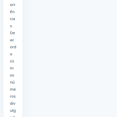
orr
ên
cia
s.
De
ac
ord
o
co
m
os
nú
me
ros
div
ulg