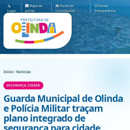
Mapa do
Portal do
Portal
Login
portal
Contribuinte
Transparência
Início
Notícias
SEGURANÇA CIDADÃ
Guarda Municipal de Olinda
e Polícia Militar traçam
plano integrado de
segurança para cidade