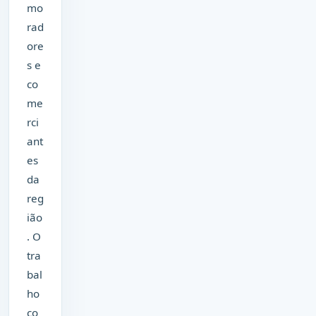
mo
rad
ore
s e
co
me
rci
ant
es
da
reg
ião
. O
tra
bal
ho
co