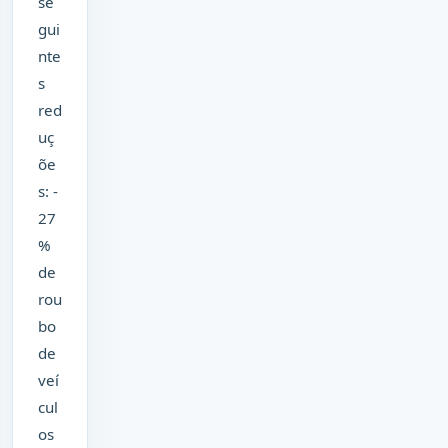
se
gui
nte
s
red
uç
õe
s: -
27
%
de
rou
bo
de
veí
cul
os