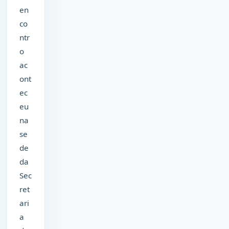
en
co
ntr
o
ac
ont
ec
eu
na
se
de
da
Sec
ret
ari
a