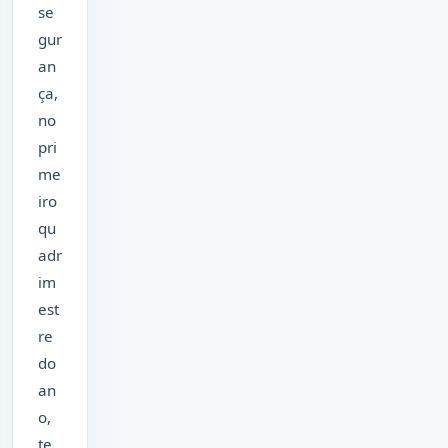
se
gur
an
ça,
no
pri
me
iro
qu
adr
im
est
re
do
an
o,
te