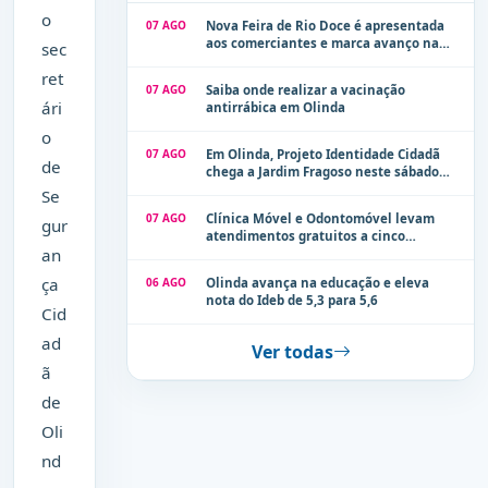
o
07 AGO
Nova Feira de Rio Doce é apresentada
aos comerciantes e marca avanço na
sec
modernização dos espaços públicos de
ret
Olinda
07 AGO
Saiba onde realizar a vacinação
ári
antirrábica em Olinda
o
07 AGO
Em Olinda, Projeto Identidade Cidadã
de
chega a Jardim Fragoso neste sábado
(8)
Se
07 AGO
Clínica Móvel e Odontomóvel levam
gur
atendimentos gratuitos a cinco
an
localidades de Olinda na próxima
semana
ça
06 AGO
Olinda avança na educação e eleva
nota do Ideb de 5,3 para 5,6
Cid
ad
Ver todas
ã
de
Oli
nd