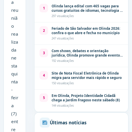
a
Olinda lança edital com 465 vagas para
1
reu
cursos gratuitos de idiomas, tecnologia e
comunicação
297 visualizações
niã
o
Feriado de São Salvador em Olinda 2026:
2
confira o que abre e fecha no município
rea
247 visualizações
liza
da
Com shows, debates e orientação
3
jurídica, Olinda promove grande evento
ne
de combate à violência contra a mulher
192 visualizações
neste sábado (8)
sta
qui
Site de Nota Fiscal Eletrônica de Olinda
4
migra para servidor mais rápido e seguro
nta
150 visualizações
-
Em Olinda, Projeto Identidade Cidadã
feir
5
chega a Jardim Fragoso neste sábado (8)
a
144 visualizações
(7)
ent
Últimas notícias
re