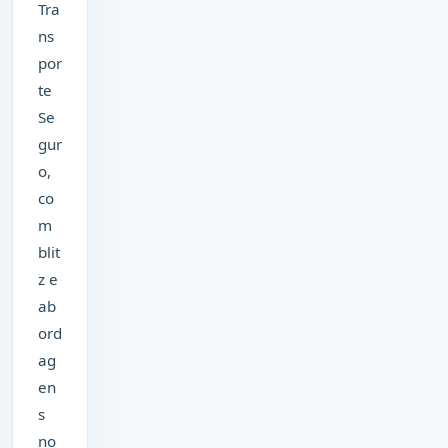
Tra
ns
por
te
Se
gur
o,
co
m
blit
z e
ab
ord
ag
en
s
no