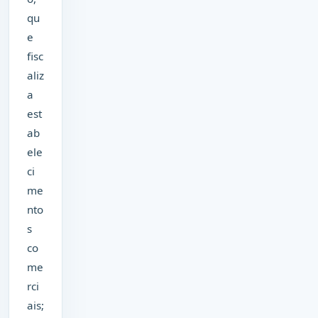
qu
e
fisc
aliz
a
est
ab
ele
ci
me
nto
s
co
me
rci
ais;