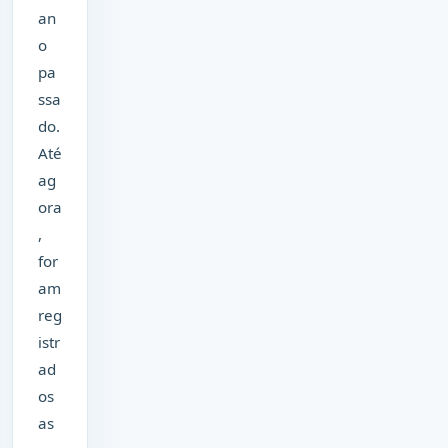
an
o
pa
ssa
do.
Até
ag
ora
,
for
am
reg
istr
ad
os
as