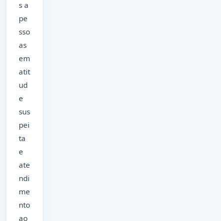
s a
pe
sso
as
em
atit
ud
e
sus
pei
ta
e
ate
ndi
me
nto
ao