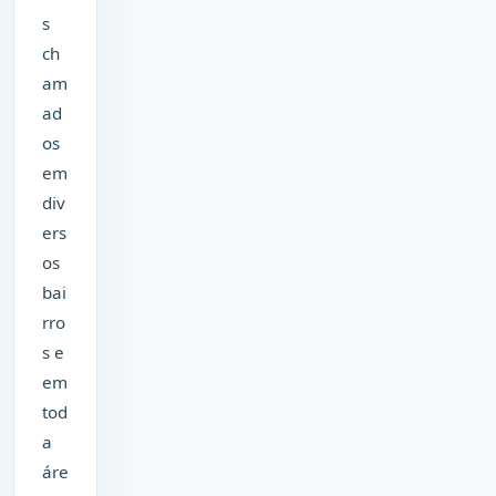
s
ch
am
ad
os
em
div
ers
os
bai
rro
s e
em
tod
a
áre