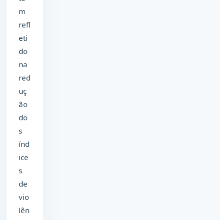
m
refl
eti
do
na
red
uç
ão
do
s
índ
ice
s
de
vio
lên