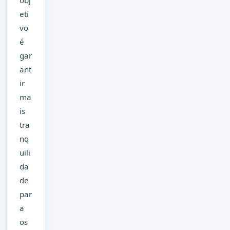
obj
eti
vo
é
gar
ant
ir
ma
is
tra
nq
uili
da
de
par
a
os