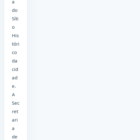
a
do
Síti
o
His
tóri
co
da
cid
ad
e.
A
Sec
ret
ari
a
de