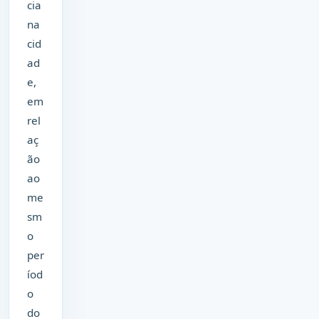
cia
na
cid
ad
e,
em
rel
aç
ão
ao
me
sm
o
per
íod
o
do