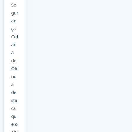
Se
gur
an
ça
Cid
ad
ã
de
Oli
nd
a
de
sta
ca
qu
e o