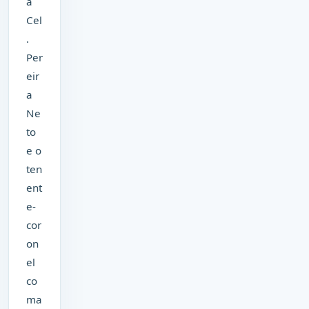
a
Cel
.
Per
eir
a
Ne
to
e o
ten
ent
e-
cor
on
el
co
ma