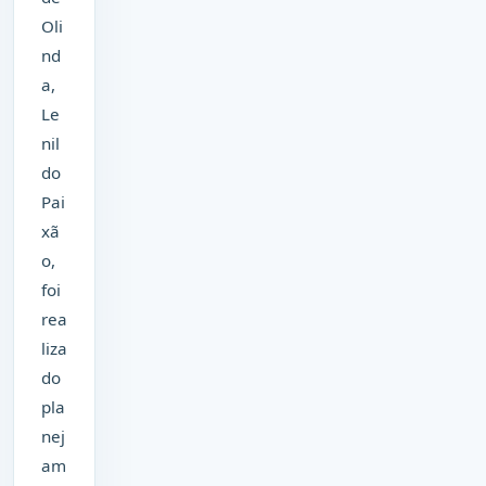
Oli
nd
a,
Le
nil
do
Pai
xã
o,
foi
rea
liza
do
pla
nej
am