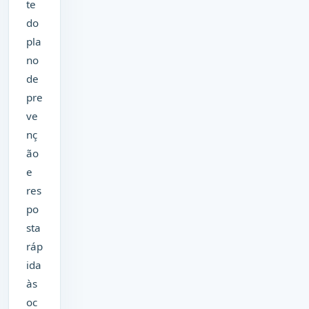
te
do
pla
no
de
pre
ve
nç
ão
e
res
po
sta
ráp
ida
às
oc