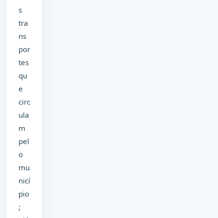
s
tra
ns
por
tes
qu
e
circ
ula
m
pel
o
mu
nicí
pio
;