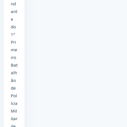
nd
ant
e
do
1º
Pri
me
iro
Bat
alh
ão
de
Pol
ícia
Mil
itar
de