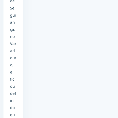
de
Se
gur
an
ça,
no
Var
ad
our
o,
e
fic
ou
def
ini
do
qu