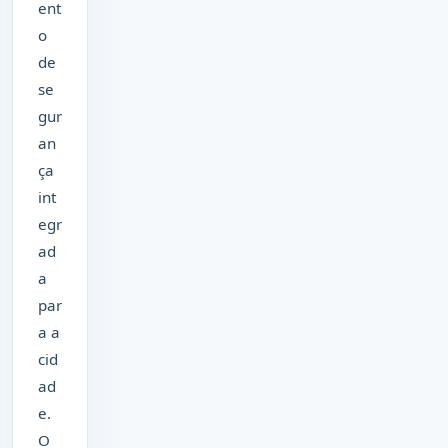
ent
o
de
se
gur
an
ça
int
egr
ad
a
par
a a
cid
ad
e.
O