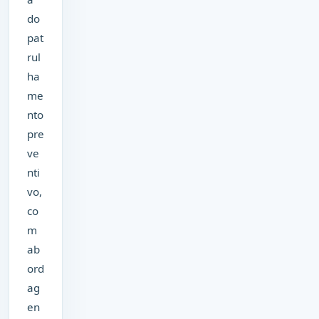
do
pat
rul
ha
me
nto
pre
ve
nti
vo,
co
m
ab
ord
ag
en