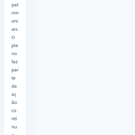
pat
rim
oni
ais.
O
pla
no
faz
par
te
da
aç
ão
co
ntí
nu
a