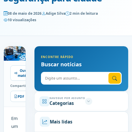
08 de maio de 2026
Adige Silva
2 min de leitura
10 visualizações
ENCONTRE RÁPIDO
Buscar notícias
Ouvir
Digite o assunto
matéria
Compartilhe
PDF
Imprimir
NAVEGUE POR ASSUNTO
Categorias
Em
Mais lidas
um