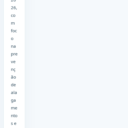
26,
co
m
foc
o
na
pre
ve
nç
ão
de
ala
ga
me
nto
s e