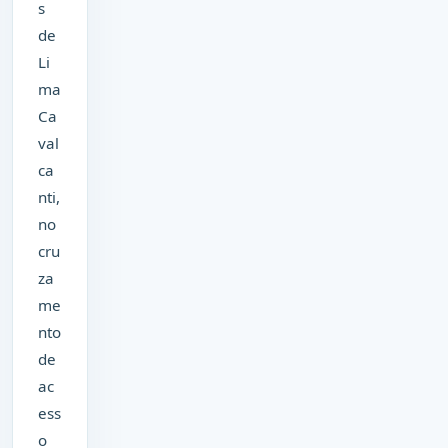
s
de
Li
ma
Ca
val
ca
nti,
no
cru
za
me
nto
de
ac
ess
o