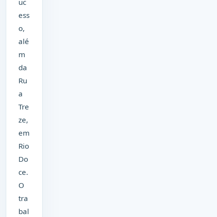
uc
ess
o,
alé
m
da
Ru
a
Tre
ze,
em
Rio
Do
ce.
O
tra
bal