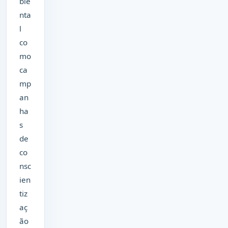
bie
nta
l
co
mo
ca
mp
an
ha
s
de
co
nsc
ien
tiz
aç
ão