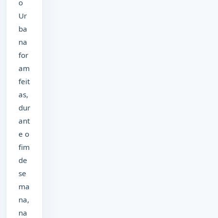
o
Ur
ba
na
for
am
feit
as,
dur
ant
e o
fim
de
se
ma
na,
na