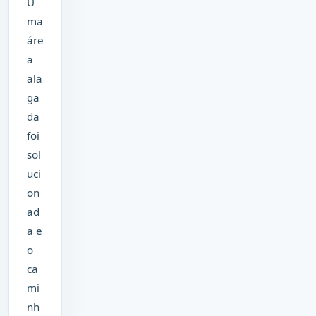
U
ma
áre
a
ala
ga
da
foi
sol
uci
on
ad
a e
o
ca
mi
nh