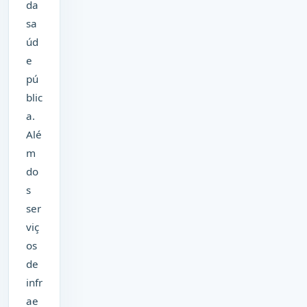
da
sa
úd
e
pú
blic
a.
Alé
m
do
s
ser
viç
os
de
infr
ae