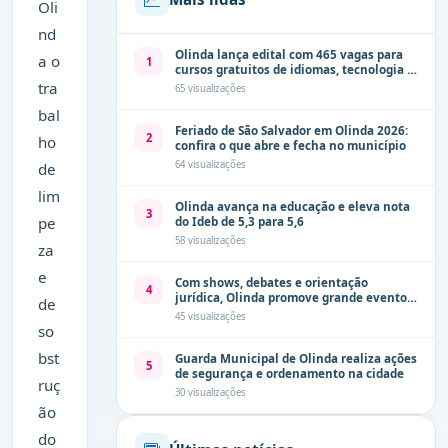
Oli
nd
Olinda lança edital com 465 vagas para
a o
1
cursos gratuitos de idiomas, tecnologia e
comunicação
tra
65 visualizações
bal
Feriado de São Salvador em Olinda 2026:
2
ho
confira o que abre e fecha no município
64 visualizações
de
lim
Olinda avança na educação e eleva nota
3
pe
do Ideb de 5,3 para 5,6
58 visualizações
za
e
Com shows, debates e orientação
4
jurídica, Olinda promove grande evento
de
de combate à violência contra a mulher
45 visualizações
neste sábado (8)
so
bst
Guarda Municipal de Olinda realiza ações
5
de segurança e ordenamento na cidade
ruç
30 visualizações
ão
do