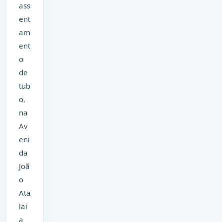
ass
ent
am
ent
o
de
tub
o,
na
Av
eni
da
Joã
o
Ata
lai
a