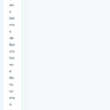
ao
s
bai
rro
s
de
Bai
rro
No
vo
e
Bo
ns
uc
ess
o.