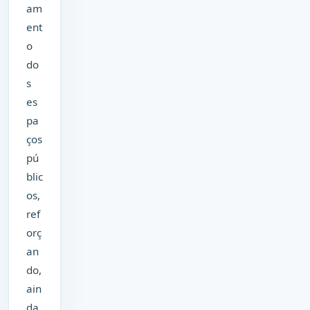
am
ent
o
do
s
es
pa
ços
pú
blic
os,
ref
orç
an
do,
ain
da,