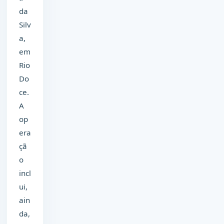
da
Silv
a,
em
Rio
Do
ce.
A
op
era
çã
o
incl
ui,
ain
da,