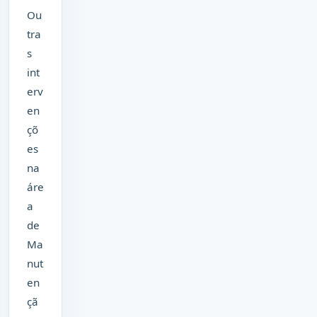
Ou
tra
s
int
erv
en
çõ
es
na
áre
a
de
Ma
nut
en
çã