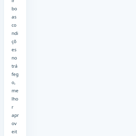
ir
bo
as
co
ndi
çõ
es
no
trá
feg
o,
me
lho
r
apr
ov
eit