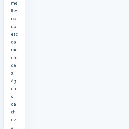
me
lho
ria
do
esc
oa
me
nto
da
s
ág
ua
s
da
ch
uv
a.