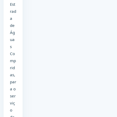
Est
rad
a
de
Ág
ua
s
Co
mp
rid
as,
par
a o
ser
viç
o
de