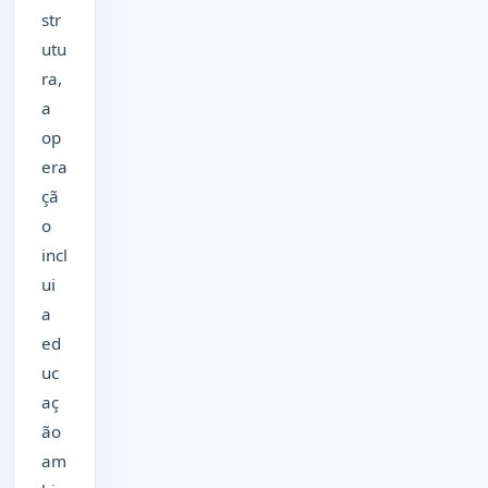
str
utu
ra,
a
op
era
çã
o
incl
ui
a
ed
uc
aç
ão
am