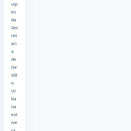
uip
es
da
Sec
ret
ari
a
de
Ge
stã
o
Ur
ba
na
est
ive
ra