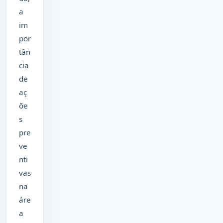
a
im
por
tân
cia
de
aç
õe
s
pre
ve
nti
vas
na
áre
a