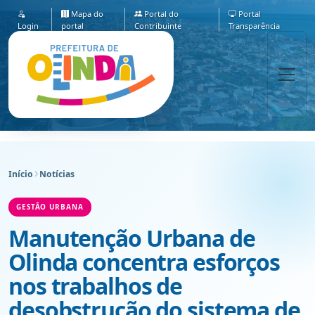
Mapa do
Portal do
Portal
Login
portal
Contribuinte
Transparência
Início
Notícias
GESTÃO URBANA
Manutenção Urbana de
Olinda concentra esforços
nos trabalhos de
desobstrução do sistema de