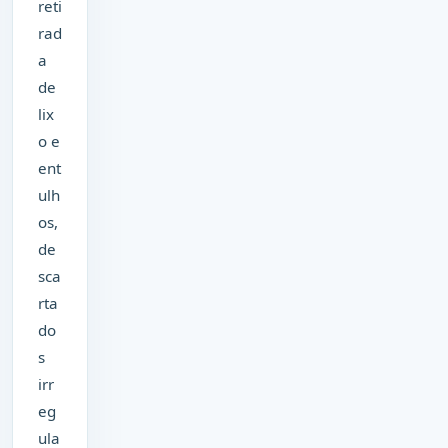
reti
rad
a
de
lix
o e
ent
ulh
os,
de
sca
rta
do
s
irr
eg
ula