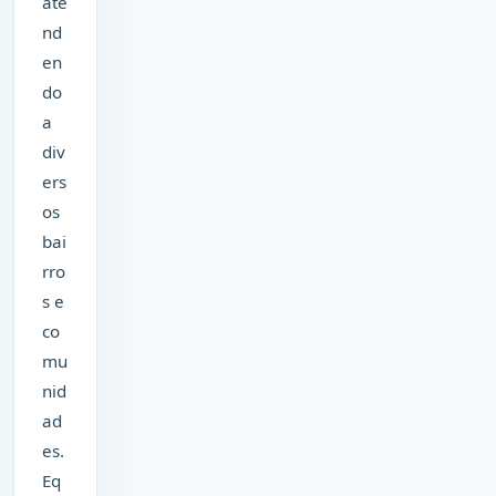
ate
nd
en
do
a
div
ers
os
bai
rro
s e
co
mu
nid
ad
es.
Eq