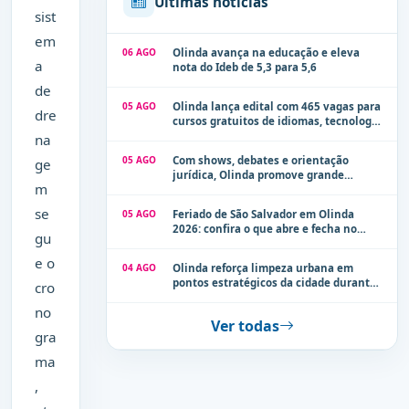
Últimas notícias
sist
em
06 AGO
Olinda avança na educação e eleva
a
nota do Ideb de 5,3 para 5,6
de
05 AGO
Olinda lança edital com 465 vagas para
dre
cursos gratuitos de idiomas, tecnologia
e comunicação
na
05 AGO
Com shows, debates e orientação
ge
jurídica, Olinda promove grande
m
evento de combate à violência contra a
mulher neste sábado (8)
se
05 AGO
Feriado de São Salvador em Olinda
2026: confira o que abre e fecha no
gu
município
e o
04 AGO
Olinda reforça limpeza urbana em
pontos estratégicos da cidade durante
cro
período de chuvas
no
Ver todas
gra
ma
,