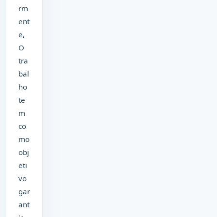
rm
ent
e,
O
tra
bal
ho
te
m
co
mo
obj
eti
vo
gar
ant