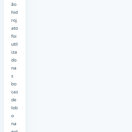
ão
hid
roj
ato
foi
util
iza
do
na
s
bo
cas
de
lob
o
na
ext