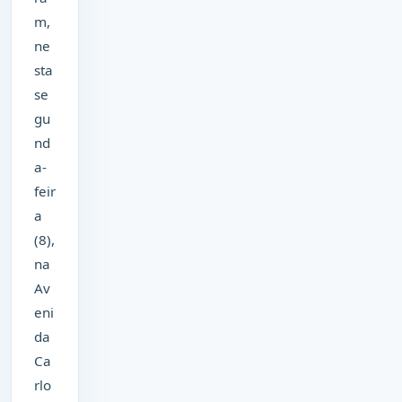
m,
ne
sta
se
gu
nd
a-
feir
a
(8),
na
Av
eni
da
Ca
rlo