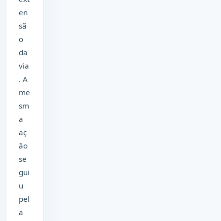
en
sã
o
da
via
. A
me
sm
a
aç
ão
se
gui
u
pel
a