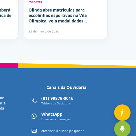
ESPORTES
eberá
Olinda abre matrículas para
ica de
escolinhas esportivas na Vila
Olímpica; veja modalidades
disponíveis
23 de março de 2026
Canais da Ouvidoria
nte
(81) 99879-0016
ncia
Telefone da Ouvidoria
nda
WhatsApp
Enviar uma mensagem
ouvidoria@olinda.pe.gov.br