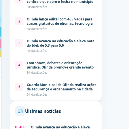
confira o que abre e fecha no município
50 visualizações
Olinda lança edital com 465 vagas para
2
cursos gratuitos de idiomas, tecnologia e
comunicação
48 visualizações
Olinda avança na educação e eleva nota
3
do Ideb de 5,3 para 5,6
46 visualizações
Com shows, debates e orientação
4
jurídica, Olinda promove grande evento
de combate à violência contra a mulher
34 visualizações
neste sábado (8)
Guarda Municipal de Olinda realiza ações
5
de segurança e ordenamento na cidade
24 visualizações
Últimas notícias
06 AGO
Olinda avança na educação e eleva