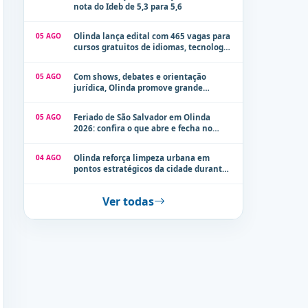
nota do Ideb de 5,3 para 5,6
05 AGO
Olinda lança edital com 465 vagas para
cursos gratuitos de idiomas, tecnologia
e comunicação
05 AGO
Com shows, debates e orientação
jurídica, Olinda promove grande
evento de combate à violência contra a
mulher neste sábado (8)
05 AGO
Feriado de São Salvador em Olinda
2026: confira o que abre e fecha no
município
04 AGO
Olinda reforça limpeza urbana em
pontos estratégicos da cidade durante
período de chuvas
Ver todas