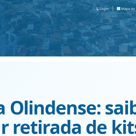
Login
Mapa do 
 Olindense: sai
r retirada de kit