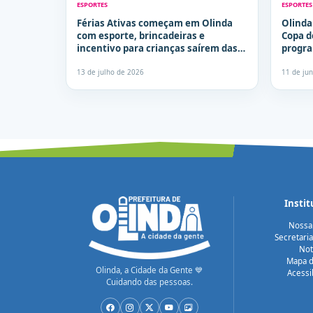
ESPORTES
ESPORTES
Férias Ativas começam em Olinda
Olinda
com esporte, brincadeiras e
Copa d
incentivo para crianças saírem das
progra
telas
seman
13 de julho de 2026
11 de ju
Instit
Nossa
Secretari
Not
Mapa d
Olinda, a Cidade da Gente 💙
Acessi
Cuidando das pessoas.