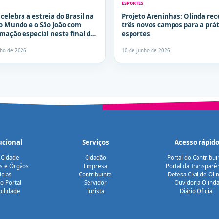
ESPORTES
 celebra a estreia do Brasil na
Projeto Areninhas: Olinda rec
o Mundo e o São João com
três novos campos para a prát
mação especial neste final de
esportes
a
nho de 2026
10 de junho de 2026
ucional
Serviços
Acesso rápido
 Cidade
Cidadão
Portal do Contribui
as e Órgãos
Empresa
Portal da Transparê
ícias
Contribuinte
Defesa Civil de Oli
o Portal
Servidor
Ouvidoria Olinda
bilidade
Turista
Diário Oficial