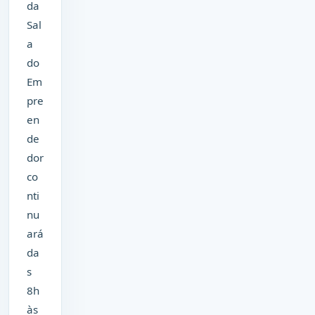
da
Sal
a
do
Em
pre
en
de
dor
co
nti
nu
ará
da
s
8h
às