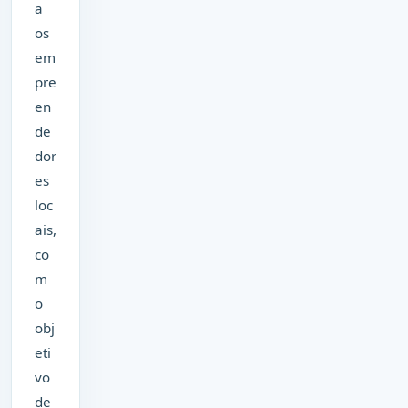
a
os
em
pre
en
de
dor
es
loc
ais,
co
m
o
obj
eti
vo
de