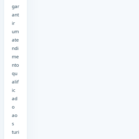
gar
ant
ir
um
ate
ndi
me
nto
qu
alif
ic
ad
o
ao
s
turi