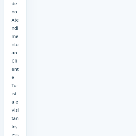
de
no
Ate
ndi
me
nto
ao
Cli
ent
e
Tur
ist
a e
Visi
tan
te,
ess