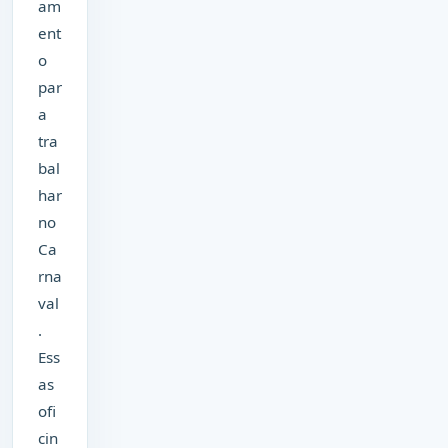
am
ent
o
par
a
tra
bal
har
no
Ca
rna
val
.
Ess
as
ofi
cin