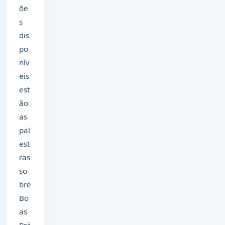
õe
s
dis
po
nív
eis
est
ão
as
pal
est
ras
so
bre
Bo
as