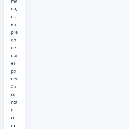
ma
na,
os
em
pre
en
de
dor
es
po
der
ão
co
nta
r
co
m