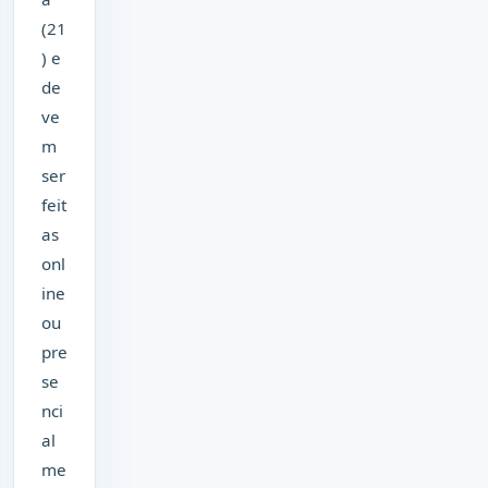
(21
) e
de
ve
m
ser
feit
as
onl
ine
ou
pre
se
nci
al
me