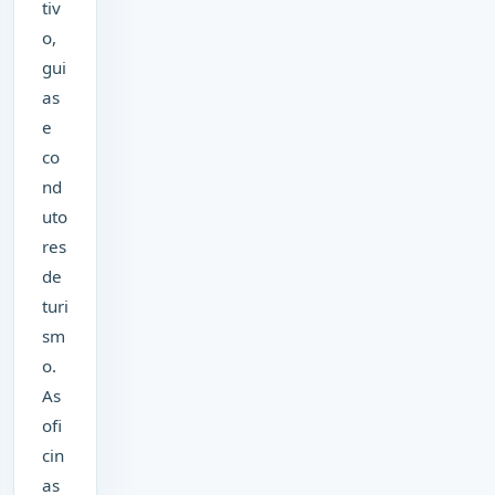
tiv
o,
gui
as
e
co
nd
uto
res
de
turi
sm
o.
As
ofi
cin
as