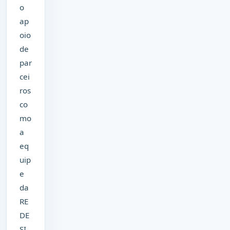
o
ap
oio
de
par
cei
ros
co
mo
a
eq
uip
e
da
RE
DE
SI