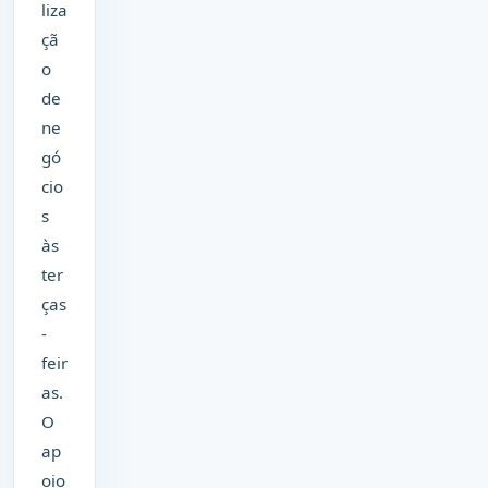
liza
çã
o
de
ne
gó
cio
s
às
ter
ças
-
feir
as.
O
ap
oio