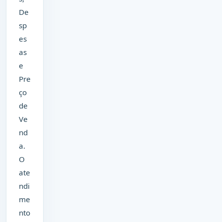
De
sp
es
as
e
Pre
ço
de
Ve
nd
a.
O
ate
ndi
me
nto