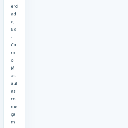
erd
ad
e,
68
-
Ca
rm
o.
Já
as
aul
as
co
me
ça
m