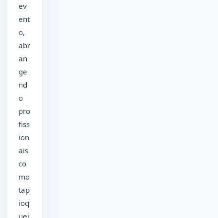
ev
ent
o,
abr
an
ge
nd
o
pro
fiss
ion
ais
co
mo
tap
ioq
uei