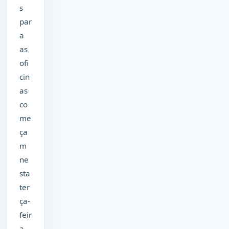
s
par
a
as
ofi
cin
as
co
me
ça
m
ne
sta
ter
ça-
feir
a