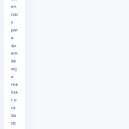
en
ciai
s
par
a
qu
em
de
sej
a
rea
liza
r o
ca
da
str