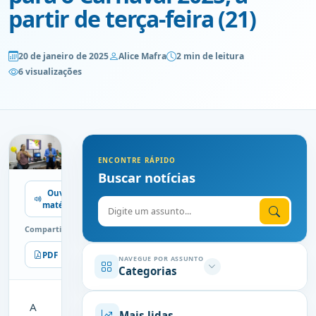
partir de terça-feira (21)
20 de janeiro de 2025
Alice Mafra
2 min de leitura
6 visualizações
ENCONTRE RÁPIDO
Buscar notícias
Ouvir
Digite o assunto
matéria
Compartilhe
PDF
Imprimir
NAVEGUE POR ASSUNTO
Categorias
A
Mais lidas