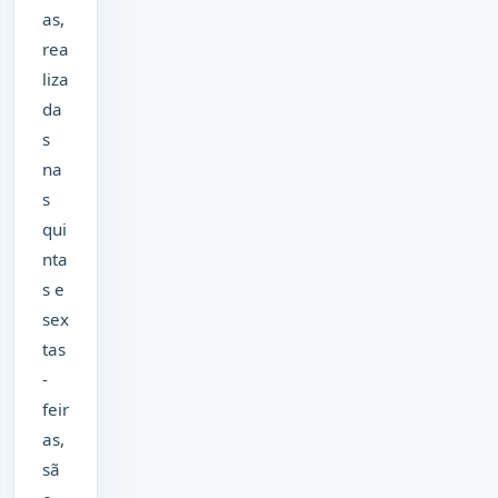
as,
rea
liza
da
s
na
s
qui
nta
s e
sex
tas
-
feir
as,
sã