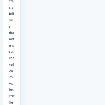
sta
s e
foli
õe
s
dur
ant
e o
Ca
rna
val
20
25.
As
ins
criç
õe