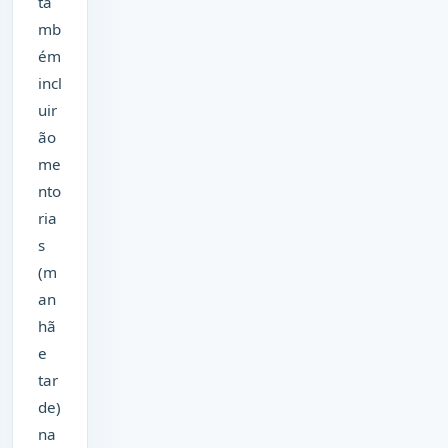
ta
mb
ém
incl
uir
ão
me
nto
ria
s
(m
an
hã
e
tar
de)
na