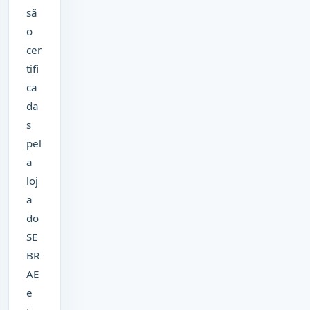
sã
o
cer
tifi
ca
da
s
pel
a
loj
a
do
SE
BR
AE
e