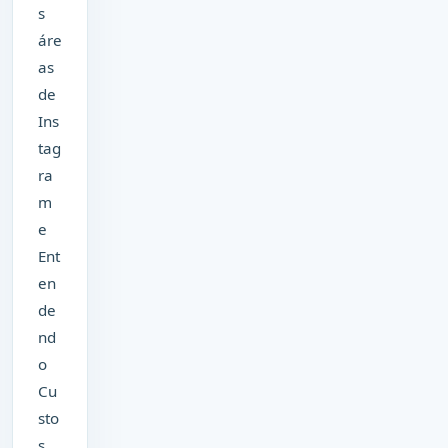
s
áre
as
de
Ins
tag
ra
m
e
Ent
en
de
nd
o
Cu
sto
s,