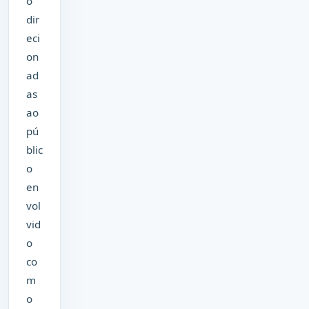
o
dir
eci
on
ad
as
ao
pú
blic
o
en
vol
vid
o
co
m
o