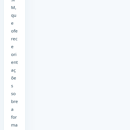
M,
qu
e
ofe
rec
e
ori
ent
aç
õe
s
so
bre
a
for
ma