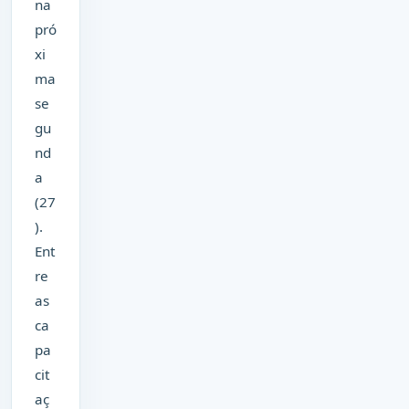
na
pró
xi
ma
se
gu
nd
a
(27
).
Ent
re
as
ca
pa
cit
aç