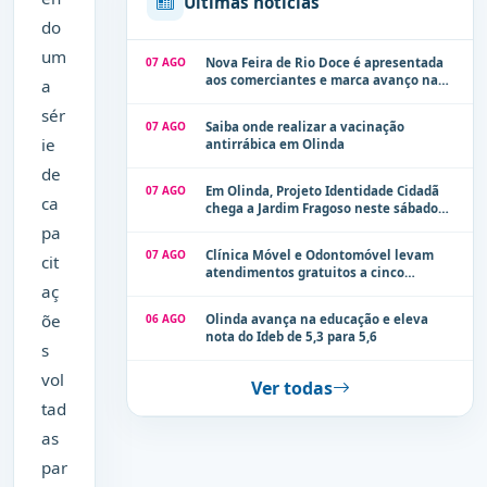
Últimas notícias
do
um
07 AGO
Nova Feira de Rio Doce é apresentada
aos comerciantes e marca avanço na
a
modernização dos espaços públicos de
sér
Olinda
07 AGO
Saiba onde realizar a vacinação
ie
antirrábica em Olinda
de
07 AGO
Em Olinda, Projeto Identidade Cidadã
ca
chega a Jardim Fragoso neste sábado
(8)
pa
07 AGO
Clínica Móvel e Odontomóvel levam
cit
atendimentos gratuitos a cinco
aç
localidades de Olinda na próxima
semana
õe
06 AGO
Olinda avança na educação e eleva
nota do Ideb de 5,3 para 5,6
s
vol
Ver todas
tad
as
par