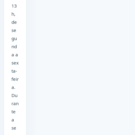
13
h,
de
se
gu
nd
a a
sex
ta-
feir
a.
Du
ran
te
a
se