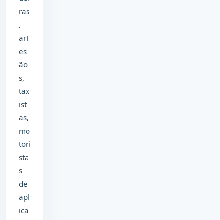
ras
,
art
es
ão
s,
tax
ist
as,
mo
tori
sta
s
de
apl
ica