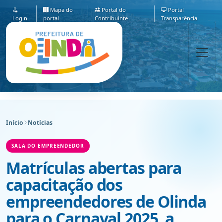
Mapa do
Portal do
Portal
Login
portal
Contribuinte
Transparência
Início
Notícias
SALA DO EMPREENDEDOR
Matrículas abertas para
capacitação dos
empreendedores de Olinda
para o Carnaval 2025, a