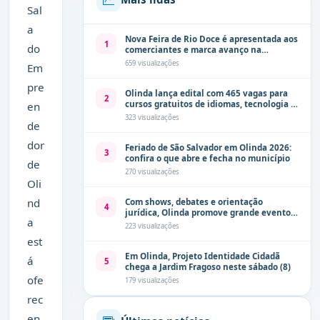
Sal
a
Nova Feira de Rio Doce é apresentada aos
1
do
comerciantes e marca avanço na
modernização dos espaços públicos de
659 visualizações
Em
Olinda
pre
Olinda lança edital com 465 vagas para
2
cursos gratuitos de idiomas, tecnologia e
en
comunicação
323 visualizações
de
dor
Feriado de São Salvador em Olinda 2026:
3
confira o que abre e fecha no município
de
270 visualizações
Oli
nd
Com shows, debates e orientação
4
jurídica, Olinda promove grande evento
a
de combate à violência contra a mulher
223 visualizações
neste sábado (8)
est
Em Olinda, Projeto Identidade Cidadã
á
5
chega a Jardim Fragoso neste sábado (8)
ofe
179 visualizações
rec
en