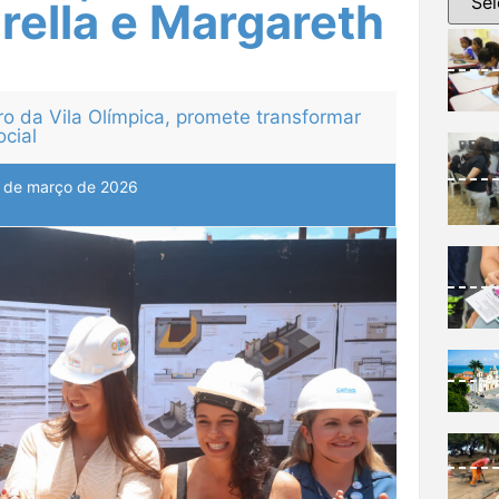
rella e Margareth
o da Vila Olímpica, promete transformar
ocial
 de março de 2026