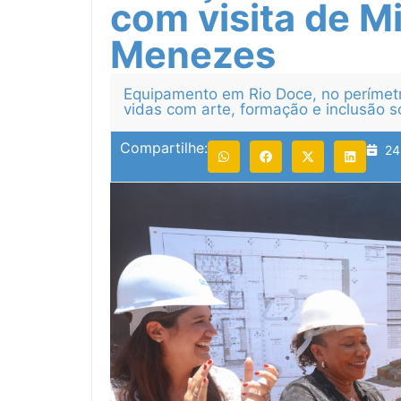
com visita de Mi
Menezes
Equipamento em Rio Doce, no perímetr
vidas com arte, formação e inclusão s
Compartilhe:
24