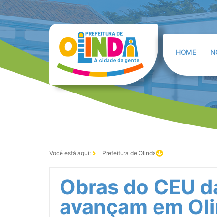
HOME
N
Você está aqui:
Prefeitura de Olinda
Obras do CEU d
avançam em Oli