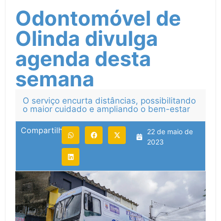
Odontomóvel de
Olinda divulga
agenda desta
semana
O serviço encurta distâncias, possibilitando
o maior cuidado e ampliando o bem-estar
Compartilhe:
22 de maio de
2023