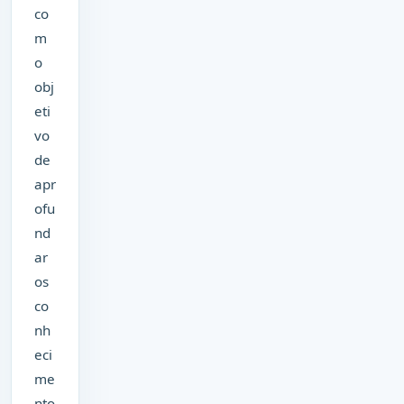
co
m
o
obj
eti
vo
de
apr
ofu
nd
ar
os
co
nh
eci
me
nto