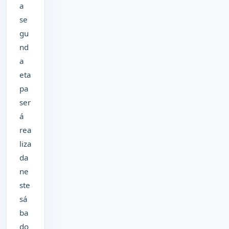
a
se
gu
nd
a
eta
pa
ser
á
rea
liza
da
ne
ste
sá
ba
do