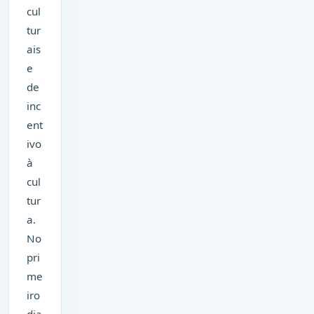
cul
tur
ais
e
de
inc
ent
ivo
à
cul
tur
a.
No
pri
me
iro
dia