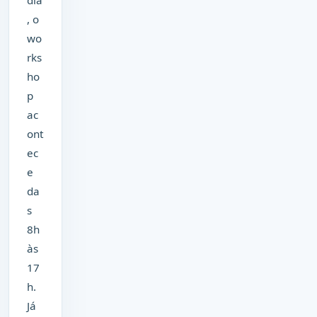
, o
wo
rks
ho
p
ac
ont
ec
e
da
s
8h
às
17
h.
Já