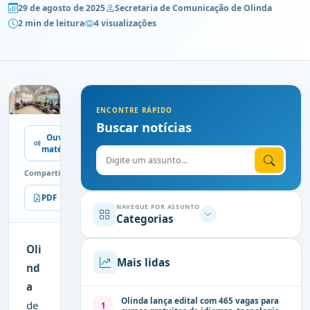
29 de agosto de 2025
Secretaria de Comunicação de Olinda
2 min de leitura
4 visualizações
ENCONTRE RÁPIDO
Buscar notícias
Ouvir
matéria
Digite o assunto
Compartilhe
PDF
Imprimir
NAVEGUE POR ASSUNTO
Categorias
Oli
Mais lidas
nd
a
Olinda lança edital com 465 vagas para
de
1