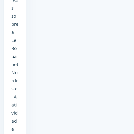
s
so
bre
a
Lei
Ro
ua
net
No
rde
ste
. A
ati
vid
ad
e