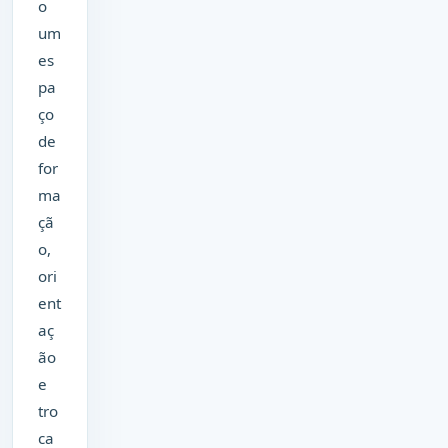
o
um
es
pa
ço
de
for
ma
çã
o,
ori
ent
aç
ão
e
tro
ca