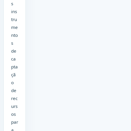
s
ins
tru
me
nto
s
de
ca
pta
çã
o
de
rec
urs
os
par
a