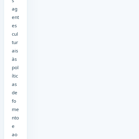
s
ag
ent
es
cul
tur
ais
às
pol
ític
as
de
fo
me
nto
e
ao