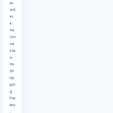
ac
ont
ec
e
na
Uni
na
ssa
u,
no
Sh
op
pin
g
Pat
teo
,