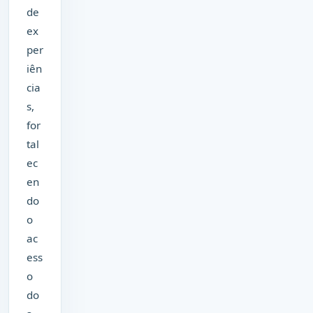
de
ex
per
iên
cia
s,
for
tal
ec
en
do
o
ac
ess
o
do