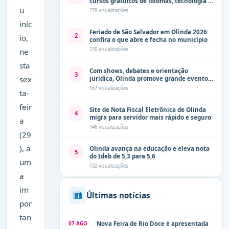
cursos gratuitos de idiomas, tecnologia e
comunicação
u
278 visualizações
iníc
Feriado de São Salvador em Olinda 2026:
2
io,
confira o que abre e fecha no município
230 visualizações
ne
sta
Com shows, debates e orientação
3
sex
jurídica, Olinda promove grande evento
de combate à violência contra a mulher
167 visualizações
ta-
neste sábado (8)
feir
Site de Nota Fiscal Eletrônica de Olinda
4
migra para servidor mais rápido e seguro
a
146 visualizações
(29
), a
Olinda avança na educação e eleva nota
5
do Ideb de 5,3 para 5,6
um
132 visualizações
a
im
Últimas notícias
por
tan
07 AGO
Nova Feira de Rio Doce é apresentada