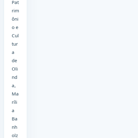
Pat
rim
ôni
o e
Cul
tur
a
de
Oli
nd
a,
Ma
ríli
a
Ba
nh
olz