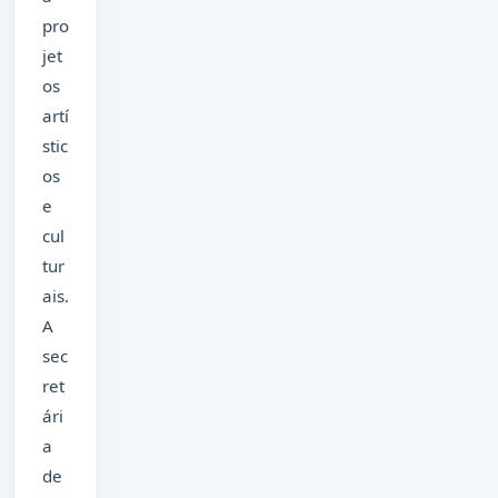
pro
jet
os
artí
stic
os
e
cul
tur
ais.
A
sec
ret
ári
a
de