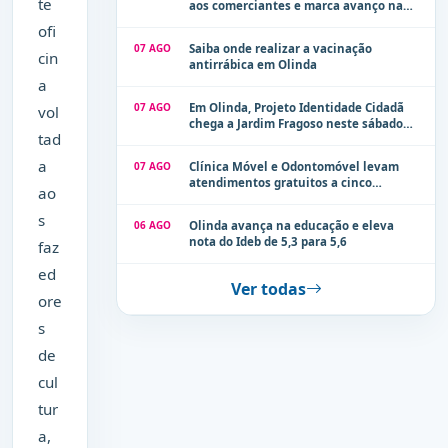
te
aos comerciantes e marca avanço na
modernização dos espaços públicos de
ofi
Olinda
07 AGO
Saiba onde realizar a vacinação
cin
antirrábica em Olinda
a
07 AGO
Em Olinda, Projeto Identidade Cidadã
vol
chega a Jardim Fragoso neste sábado
tad
(8)
a
07 AGO
Clínica Móvel e Odontomóvel levam
atendimentos gratuitos a cinco
ao
localidades de Olinda na próxima
semana
s
06 AGO
Olinda avança na educação e eleva
nota do Ideb de 5,3 para 5,6
faz
ed
Ver todas
ore
s
de
cul
tur
a,