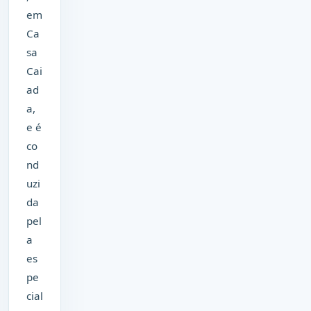
em
Ca
sa
Cai
ad
a,
e é
co
nd
uzi
da
pel
a
es
pe
cial