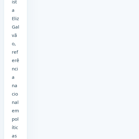
ist
a
Eliz
Gal
vã
o,
ref
erê
nci
a
na
cio
nal
em
pol
ític
as