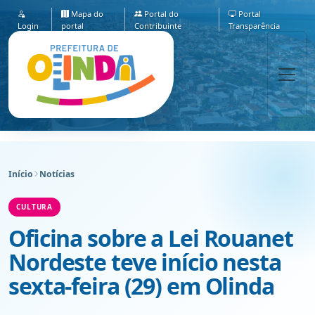
Mapa do
Portal do
Portal
Login
portal
Contribuinte
Transparência
Início
Notícias
CULTURA
Oficina sobre a Lei Rouanet
Nordeste teve início nesta
sexta-feira (29) em Olinda