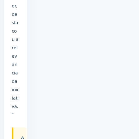
er,
de
sta
co
u a
rel
ev
ân
cia
da
inic
iati
va.
“
A