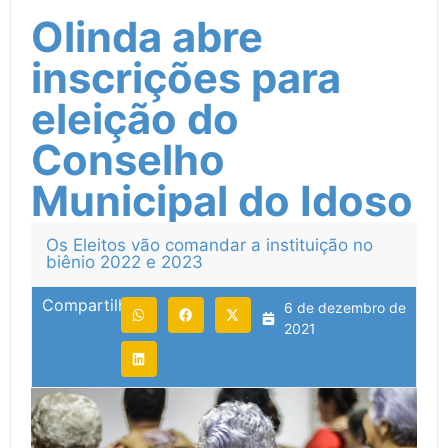
Olinda abre
inscrições para
eleição do
Conselho
Municipal do Idoso
Os Eleitos vão comandar a instituição no
biênio 2022 e 2023
Compartilhe:
6 de dezembro de
2021