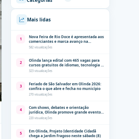
Categorias
Mais lidas
Nova Feira de Rio Doce é apresentada aos
1
comerciantes e marca avanço na
modernização dos espaços públicos de
582 visualizações
Olinda
Olinda lança edital com 465 vagas para
2
cursos gratuitos de idiomas, tecnologia e
comunicação
323 visualizações
Feriado de São Salvador em Olinda 2026:
3
confira o que abre e fecha no município
270 visualizações
Com shows, debates e orientação
4
jurídica, Olinda promove grande evento
de combate à violência contra a mulher
220 visualizações
neste sábado (8)
Em Olinda, Projeto Identidade Cidadã
5
chega a Jardim Fragoso neste sábado (8)