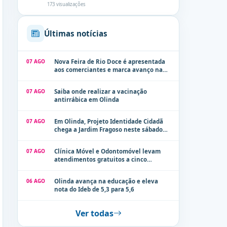
173 visualizações
Últimas notícias
07 AGO
Nova Feira de Rio Doce é apresentada
aos comerciantes e marca avanço na
modernização dos espaços públicos de
Olinda
07 AGO
Saiba onde realizar a vacinação
antirrábica em Olinda
07 AGO
Em Olinda, Projeto Identidade Cidadã
chega a Jardim Fragoso neste sábado
(8)
07 AGO
Clínica Móvel e Odontomóvel levam
atendimentos gratuitos a cinco
localidades de Olinda na próxima
semana
06 AGO
Olinda avança na educação e eleva
nota do Ideb de 5,3 para 5,6
Ver todas