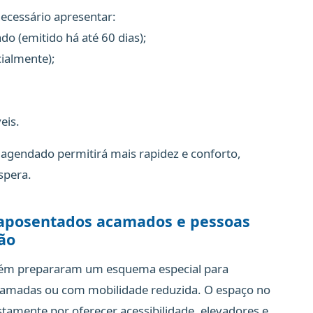
necessário apresentar:
o (emitido há até 60 dias);
cialmente);
eis.
 agendado permitirá mais rapidez e conforto,
spera.
 aposentados acamados e pessoas
ão
bém prepararam um esquema especial para
camadas ou com mobilidade reduzida. O espaço no
stamente por oferecer acessibilidade, elevadores e