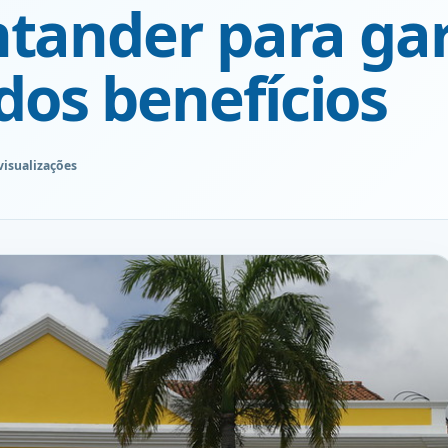
ntander para gar
os benefícios
visualizações