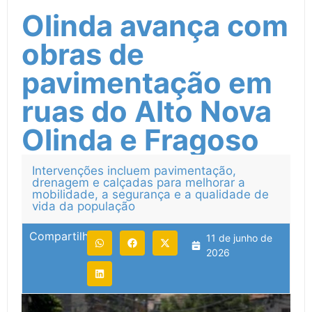
Olinda avança com
obras de
pavimentação em
ruas do Alto Nova
Olinda e Fragoso
Intervenções incluem pavimentação,
drenagem e calçadas para melhorar a
mobilidade, a segurança e a qualidade de
vida da população
Compartilhe:
11 de junho de
2026