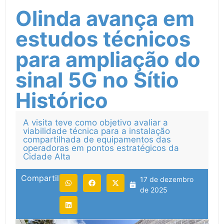
Olinda avança em
estudos técnicos
para ampliação do
sinal 5G no Sítio
Histórico
A visita teve como objetivo avaliar a
viabilidade técnica para a instalação
compartilhada de equipamentos das
operadoras em pontos estratégicos da
Cidade Alta
Compartilhe:
17 de dezembro
de 2025