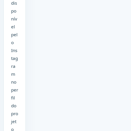
dis
po
nív
el
pel
o
Ins
tag
ra
m
no
per
fil
do
pro
jet
o