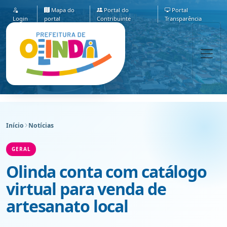
Mapa do
Portal do
Portal
Login
portal
Contribuinte
Transparência
Início
Notícias
GERAL
Olinda conta com catálogo
virtual para venda de
artesanato local