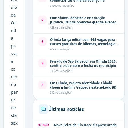
comerciantes e marca avanço na
modernização dos espaços públicos de
2.668 visualizações
ura
Olinda
de
Com shows, debates e orientação
2
Oli
jurídica, Olinda promove grande evento
de combate à violência contra a mulher
429 visualizações
nd
neste sábado (8)
a
Olinda lança edital com 465 vagas para
3
cursos gratuitos de idiomas, tecnologia e
pa
comunicação
407 visualizações
ssa
a
Feriado de São Salvador em Olinda 2026:
4
confira o que abre e fecha no município
co
340 visualizações
nta
Em Olinda, Projeto Identidade Cidadã
r a
5
chega a Jardim Fragoso neste sábado (8)
par
219 visualizações
tir
de
Últimas notícias
sta
sex
07 AGO
Nova Feira de Rio Doce é apresentada