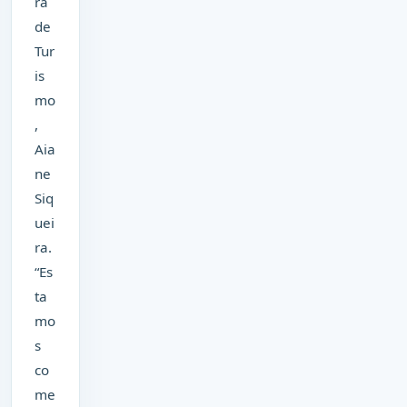
ra
de
Tur
is
mo
,
Aia
ne
Siq
uei
ra.
“Es
ta
mo
s
co
me