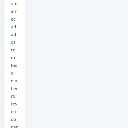
am
arr
ec
ad
ad
os,
co
m
tod
o
din
hei
ro
rev
erti
do
par