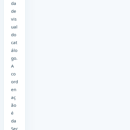
da
de
vis
ual
do
cat
álo
go.
A
co
ord
en
aç
ão
é
da
Sec