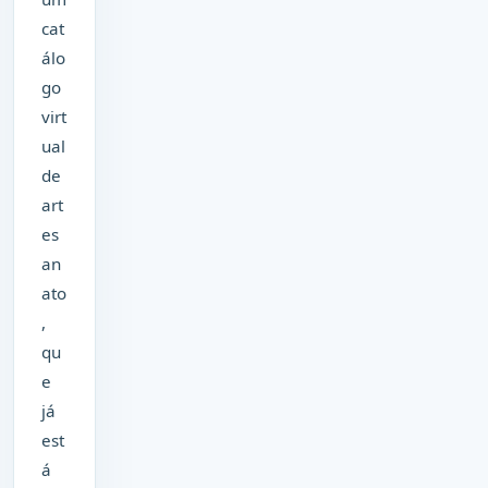
cat
álo
go
virt
ual
de
art
es
an
ato
,
qu
e
já
est
á