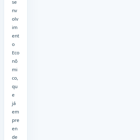
se
nv
olv
im
ent
o
Eco
nô
mi
co,
qu
e
já
em
pre
en
de