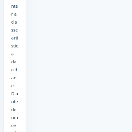
nta
r a
cla
sse
artí
stic
a
da
cid
ad
e.
Dia
nte
de
um
ce