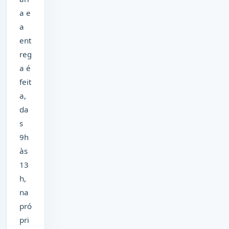
a e
a
ent
reg
a é
feit
a,
da
s
9h
às
13
h,
na
pró
pri