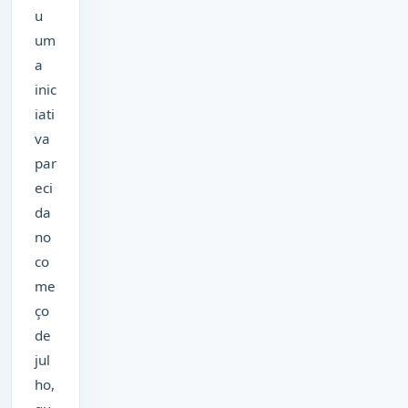
u
um
a
inic
iati
va
par
eci
da
no
co
me
ço
de
jul
ho,