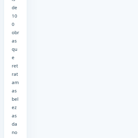
de
10
0
obr
as
qu
e
ret
rat
am
as
bel
ez
as
da
no