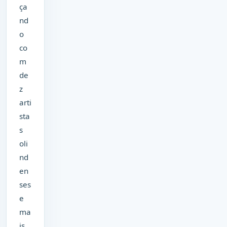
ça
nd
o
co
m
de
z
arti
sta
s
oli
nd
en
ses
e
ma
is