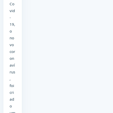
Co
vid
-
19,
o
no
vo
cor
on
aví
rus
,
foi
cri
ad
o
um