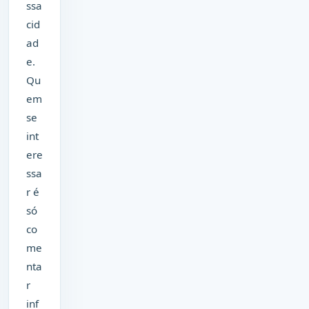
ssa
cid
ad
e.
Qu
em
se
int
ere
ssa
r é
só
co
me
nta
r
inf