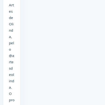
Art
es
de
Oli
nd
a,
pel
o
@a
rte
sd
eol
ind
a.
O
pro