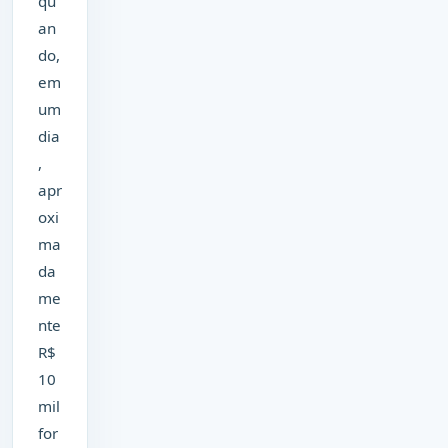
qu
an
do,
em
um
dia
,
apr
oxi
ma
da
me
nte
R$
10
mil
for