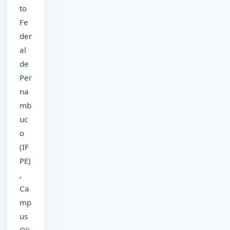
to
Fe
der
al
de
Per
na
mb
uc
o
(IF
PE)
,
Ca
mp
us
Oli