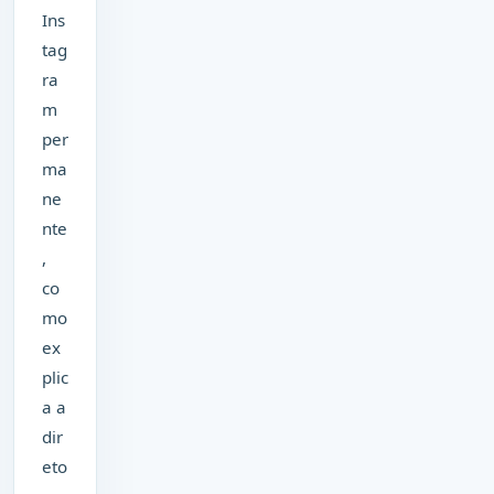
Ins
tag
ra
m
per
ma
ne
nte
,
co
mo
ex
plic
a a
dir
eto