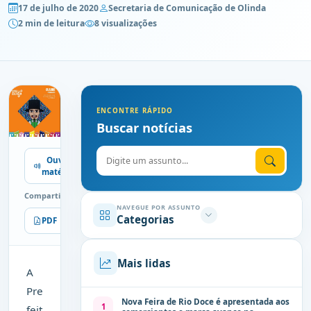
17 de julho de 2020
Secretaria de Comunicação de Olinda
2 min de leitura
8 visualizações
ENCONTRE RÁPIDO
Buscar notícias
Digite o assunto
Ouvir
matéria
Compartilhe
NAVEGUE POR ASSUNTO
Categorias
PDF
Imprimir
Mais lidas
A
Pre
Nova Feira de Rio Doce é apresentada aos
1
feit