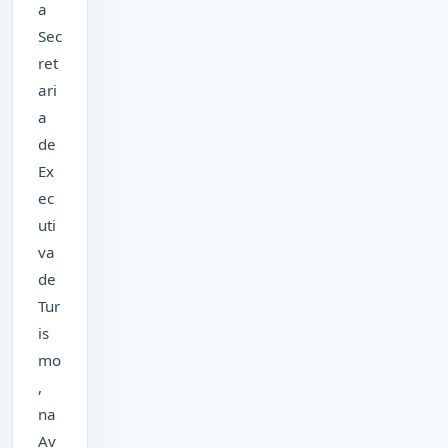
a
Sec
ret
ari
a
de
Ex
ec
uti
va
de
Tur
is
mo
,
na
Av