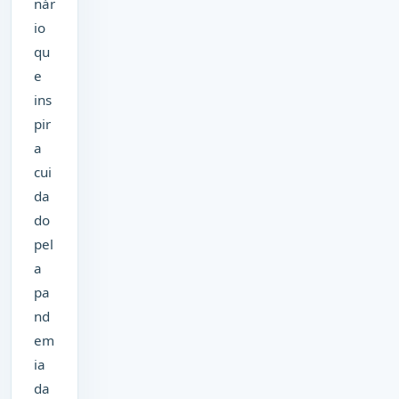
nár
io
qu
e
ins
pir
a
cui
da
do
pel
a
pa
nd
em
ia
da