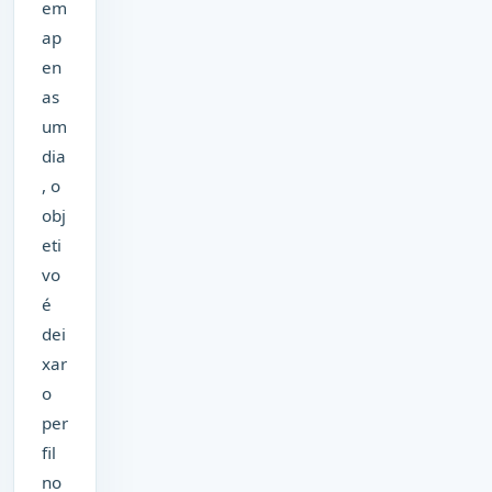
em
ap
en
as
um
dia
, o
obj
eti
vo
é
dei
xar
o
per
fil
no