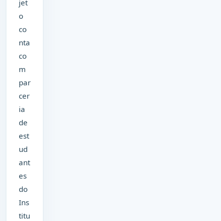
jet
o
co
nta
co
m
par
cer
ia
de
est
ud
ant
es
do
Ins
titu