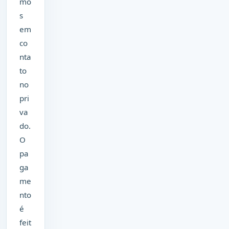
mo
s
em
co
nta
to
no
pri
va
do.
O
pa
ga
me
nto
é
feit