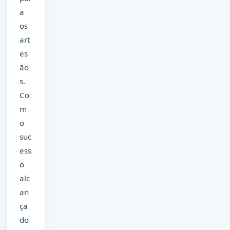
a
os
art
es
ão
s.
Co
m
o
suc
ess
o
alc
an
ça
do