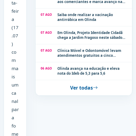
aos comerciantes e marca avanço na
ta-
modernização dos espaços públicos de
feir
Olinda
07 AGO
Saiba onde realizar a vacinação
a
antirrábica em Olinda
(17
07 AGO
Em Olinda, Projeto Identidade Cidadã
.07
chega a Jardim Fragoso neste sábado
(8)
)
07 AGO
Clínica Móvel e Odontomóvel levam
co
atendimentos gratuitos a cinco
m
localidades de Olinda na próxima
semana
ma
06 AGO
Olinda avança na educação e eleva
nota do Ideb de 5,3 para 5,6
is
um
Ver todas
ca
nal
par
a
fo
me