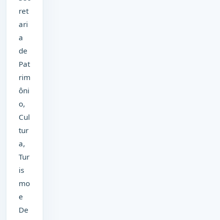
ret
ari
a
de
Pat
rim
ôni
o,
Cul
tur
a,
Tur
is
mo
e
De