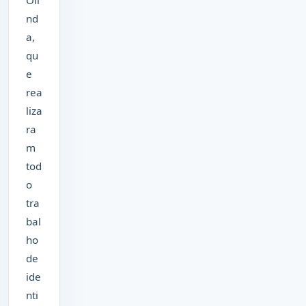
nd
a,
qu
e
rea
liza
ra
m
tod
o
tra
bal
ho
de
ide
nti