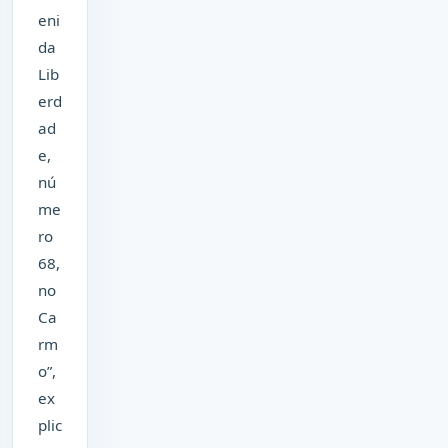
eni
da
Lib
erd
ad
e,
nú
me
ro
68,
no
Ca
rm
o”,
ex
plic